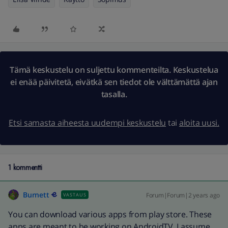
Tämä keskustelu on suljettu kommenteilta. Keskustelua
ei enää päivitetä, eivätkä sen tiedot ole välttämättä ajan
tasalla.
Etsi samasta aiheesta uudempi keskustelu
tai
aloita uusi.
1 kommentti
Burnett
Forum|Forum|2 years ago
VASTAUS
You can download various apps from play store. These
apps are meant to be working on AndroidTV. I assume