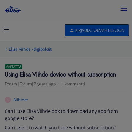
KIRJAUDU OMAYHTEISÖÖN
Elisa Viihde -digiboksit
VASTATTU
Using Elisa Viihde device without subscription
Forum|Forum|2 years ago
1 kommentti
Alibider
A
Can i use Elisa Viihde box to download any app from
google store?
Can i use it to watch you tube without subscription?