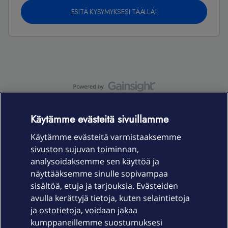
ESITÄ KYSYMYKSESI TÄÄLLÄ!
OmaYhteisö-käyttöehdot
Accessibility statement
Käytämme evästeitä sivuillamme
Käytämme evästeitä varmistaaksemme
sivuston sujuvan toiminnan,
Laitteet & liittymät
analysoidaksemme sen käyttöä ja
näyttääksemme sinulle sopivampaa
sisältöä, etuja ja tarjouksia. Evästeiden
Palvelut
avulla kerättyjä tietoja, kuten selaintietoja
ja ostotietoja, voidaan jakaa
Tuki
kumppaneillemme suostumuksesi