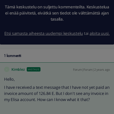
Tämä keskustelu on suljettu kommenteilta. Keskustelua
ei enää päivitetä, eivätkä sen tiedot ole välttämättä ajan
tasalla.
Etsi samasta aiheesta uudempi keskustelu
tai
aloita uusi.
1 kommentti
Kimblez
Forum|Forum|2 years ago
VASTAUS
K
Hello,
I have received a text message that I have not yet paid an
invoice amount of 126.84 E. But I don't see any invoice in
my Elisa account. How can I know what it that?