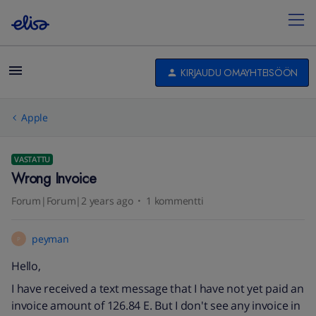
KIRJAUDU OMAYHTEISÖÖN
Apple
VASTATTU
Wrong Invoice
Forum|Forum|2 years ago
1 kommentti
peyman
P
Hello,
I have received a text message that I have not yet paid an
invoice amount of 126.84 E. But I don't see any invoice in