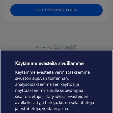
ESITÄ KYSYMYKSESI TÄÄLLÄ!
OmaYhteisö-käyttöehdot
Accessibility statement
Käytämme evästeitä sivuillamme
Käytämme evästeitä varmistaaksemme
sivuston sujuvan toiminnan,
Laitteet & liittymät
analysoidaksemme sen käyttöä ja
näyttääksemme sinulle sopivampaa
sisältöä, etuja ja tarjouksia. Evästeiden
Palvelut
avulla kerättyjä tietoja, kuten selaintietoja
ja ostotietoja, voidaan jakaa