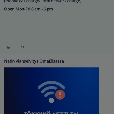
(mobile call charge/ local network charge)​
Open Mon-Fri 8 am - 6 pm
Netin vianselvitys OmaElisassa