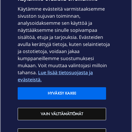
Käytämme evästeitä varmistaaksemme
sivuston sujuvan toiminnan,
Laitteet & liittymät
analysoidaksemme sen käyttöä ja
näyttääksemme sinulle sopivampaa
sisältöä, etuja ja tarjouksia. Evästeiden
Palvelut
avulla kerättyjä tietoja, kuten selaintietoja
ja ostotietoja, voidaan jakaa
Tuki
kumppaneillemme suostumuksesi
mukaan. Voit muuttaa valintojasi milloin
tahansa.
Lue lisää tietosuojasta ja
Ajankohtaista
evästeistä.
Elisa Oyj
HYVÄKSY KAIKKI
In English
VAIN VÄLTTÄMÄTTÖMÄT
På Svenska