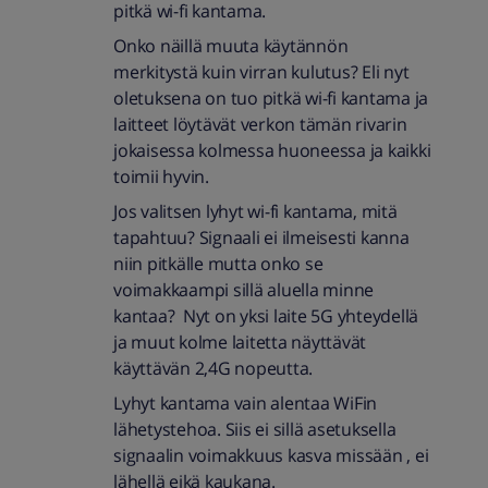
pitkä wi-fi kantama.
Onko näillä muuta käytännön
merkitystä kuin virran kulutus? Eli nyt
oletuksena on tuo pitkä wi-fi kantama ja
laitteet löytävät verkon tämän rivarin
jokaisessa kolmessa huoneessa ja kaikki
toimii hyvin.
Jos valitsen lyhyt wi-fi kantama, mitä
tapahtuu? Signaali ei ilmeisesti kanna
niin pitkälle mutta onko se
voimakkaampi sillä aluella minne
kantaa? Nyt on yksi laite 5G yhteydellä
ja muut kolme laitetta näyttävät
käyttävän 2,4G nopeutta.
Lyhyt kantama vain alentaa WiFin
lähetystehoa. Siis ei sillä asetuksella
signaalin voimakkuus kasva missään , ei
lähellä eikä kaukana.