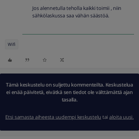
Jos alennetulla teholla kaikki toimii , niin
sähkölaskussa saa vähän säästöä.
Wifi
Tämä keskustelu on suljettu kommenteilta. Keskustelua
ei enää päivitetä, eivätkä sen tiedot ole välttämättä ajan
tasalla.
Etsi samasta aiheesta uudempi keskustelu
tai
aloita uusi.