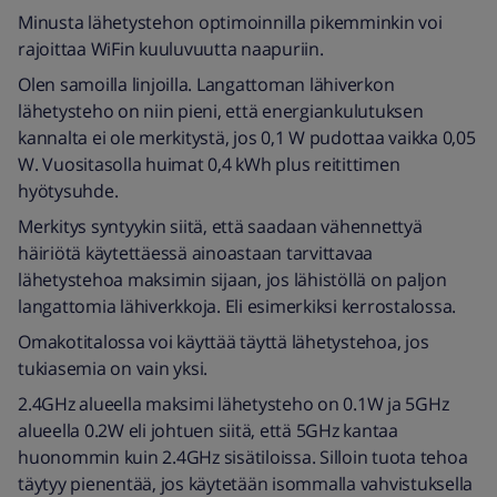
Minusta lähetystehon optimoinnilla pikemminkin voi
rajoittaa WiFin kuuluvuutta naapuriin.
Olen samoilla linjoilla. Langattoman lähiverkon
lähetysteho on niin pieni, että energiankulutuksen
kannalta ei ole merkitystä, jos 0,1 W pudottaa vaikka 0,05
W. Vuositasolla huimat 0,4 kWh plus reitittimen
hyötysuhde.
Merkitys syntyykin siitä, että saadaan vähennettyä
häiriötä käytettäessä ainoastaan tarvittavaa
lähetystehoa maksimin sijaan, jos lähistöllä on paljon
langattomia lähiverkkoja. Eli esimerkiksi kerrostalossa.
Omakotitalossa voi käyttää täyttä lähetystehoa, jos
tukiasemia on vain yksi.
2.4GHz alueella maksimi lähetysteho on 0.1W ja 5GHz
alueella 0.2W eli johtuen siitä, että 5GHz kantaa
huonommin kuin 2.4GHz sisätiloissa. Silloin tuota tehoa
täytyy pienentää, jos käytetään isommalla vahvistuksella