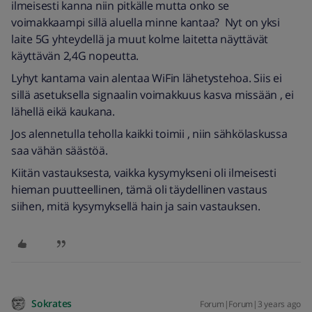
ilmeisesti kanna niin pitkälle mutta onko se
voimakkaampi sillä aluella minne kantaa? Nyt on yksi
laite 5G yhteydellä ja muut kolme laitetta näyttävät
käyttävän 2,4G nopeutta.
Lyhyt kantama vain alentaa WiFin lähetystehoa. Siis ei
sillä asetuksella signaalin voimakkuus kasva missään , ei
lähellä eikä kaukana.
Jos alennetulla teholla kaikki toimii , niin sähkölaskussa
saa vähän säästöä.
Kiitän vastauksesta, vaikka kysymykseni oli ilmeisesti
hieman puutteellinen, tämä oli täydellinen vastaus
siihen, mitä kysymyksellä hain ja sain vastauksen.
Sokrates
Forum|Forum|3 years ago