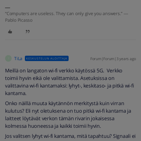
“Computers are useless. They can only give you answers.” ―
Pablo Picasso
TiLa
Forum|Forum|3 years ago
KESKUSTELUN ALOITTAJA
T
Meillä on langaton wi-fi verkko käytössä 5G. Verkko
toimii hyvin eikä ole valittamista. Asetuksissa on
valittavina wi-fi kantamaksi: lyhyt-, keskitaso- ja pitkä wi-fi
kantama.
Onko näillä muuta käytännön merkitystä kuin virran
kulutus? Eli nyt oletuksena on tuo pitkä wi-fi kantama ja
laitteet löytävät verkon tämän rivarin jokaisessa
kolmessa huoneessa ja kaikki toimii hyvin.
Jos valitsen lyhyt wi-fi kantama, mitä tapahtuu? Signaali ei