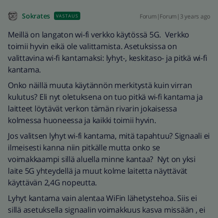
Sokrates
Forum|Forum|3 years ago
VASTAUS
Meillä on langaton wi-fi verkko käytössä 5G. Verkko
toimii hyvin eikä ole valittamista. Asetuksissa on
valittavina wi-fi kantamaksi: lyhyt-, keskitaso- ja pitkä wi-fi
kantama.
Onko näillä muuta käytännön merkitystä kuin virran
kulutus? Eli nyt oletuksena on tuo pitkä wi-fi kantama ja
laitteet löytävät verkon tämän rivarin jokaisessa
kolmessa huoneessa ja kaikki toimii hyvin.
Jos valitsen lyhyt wi-fi kantama, mitä tapahtuu? Signaali ei
ilmeisesti kanna niin pitkälle mutta onko se
voimakkaampi sillä aluella minne kantaa? Nyt on yksi
laite 5G yhteydellä ja muut kolme laitetta näyttävät
käyttävän 2,4G nopeutta.
Lyhyt kantama vain alentaa WiFin lähetystehoa. Siis ei
sillä asetuksella signaalin voimakkuus kasva missään , ei