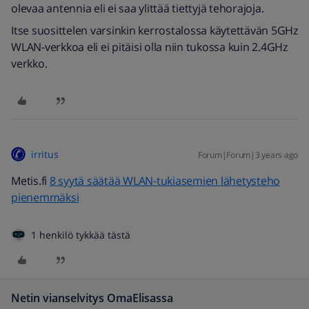
olevaa antennia eli ei saa ylittää tiettyjä tehorajoja.
Itse suosittelen varsinkin kerrostalossa käytettävän 5GHz
WLAN-verkkoa eli ei pitäisi olla niin tukossa kuin 2.4GHz
verkko.
irritus
Forum|Forum|3 years ago
Metis.fi
8 syytä säätää WLAN-tukiasemien lähetysteho
pienemmäksi
1 henkilö tykkää tästä
Netin vianselvitys OmaElisassa