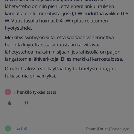
lähetysteho on niin pieni, että energiankulutuksen
kannalta ei ole merkitystä, jos 0,1 W pudottaa vaikka 0,05
W. Vuositasolla huimat 0,4 kWh plus reitittimen
hyötysuhde.
Merkitys syntyykin siitä, että saadaan vähennettyä
häiriötä käytettäessä ainoastaan tarvittavaa
lähetystehoa maksimin sijaan, jos lähistöllä on paljon
langattomia lähiverkkoja. Eli esimerkiksi kerrostalossa.
Omakotitalossa voi käyttää täyttä lähetystehoa, jos
tukiasemia on vain yksi.
1 henkilö tykkää tästä
K
starfall
Forum|Forum|3 years ago
S