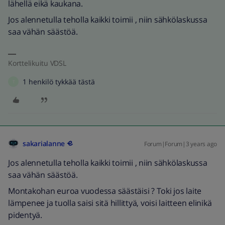
lähellä eikä kaukana.
Jos alennetulla teholla kaikki toimii , niin sähkölaskussa
saa vähän säästöä.
Korttelikuitu VDSL
1 henkilö tykkää tästä
T
sakarialanne
Forum|Forum|3 years ago
Jos alennetulla teholla kaikki toimii , niin sähkölaskussa
saa vähän säästöä.
Montakohan euroa vuodessa säästäisi ? Toki jos laite
lämpenee ja tuolla saisi sitä hillittyä, voisi laitteen elinikä
pidentyä.