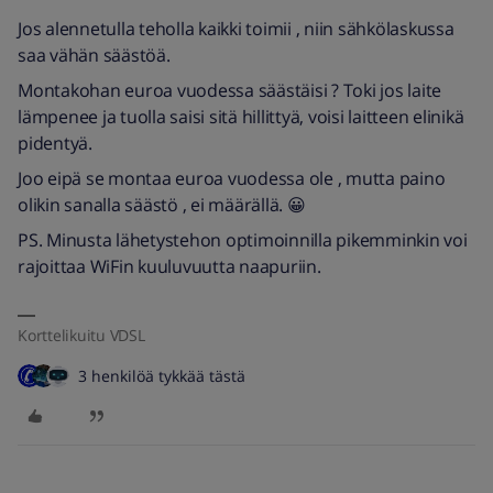
Jos alennetulla teholla kaikki toimii , niin sähkölaskussa
saa vähän säästöä.
Montakohan euroa vuodessa säästäisi ? Toki jos laite
lämpenee ja tuolla saisi sitä hillittyä, voisi laitteen elinikä
pidentyä.
Joo eipä se montaa euroa vuodessa ole , mutta paino
olikin sanalla säästö , ei määrällä. 😀
PS. Minusta lähetystehon optimoinnilla pikemminkin voi
rajoittaa WiFin kuuluvuutta naapuriin.
Korttelikuitu VDSL
3 henkilöä tykkää tästä