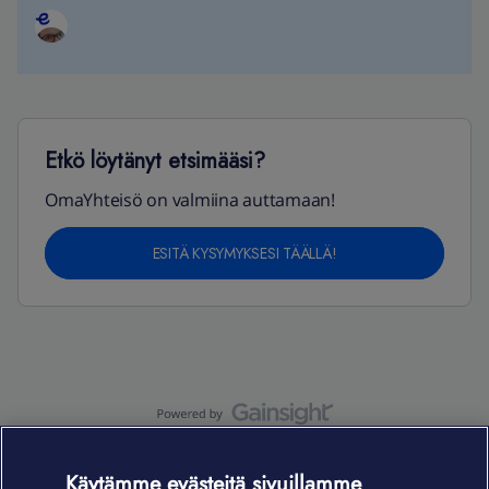
Etkö löytänyt etsimääsi?
OmaYhteisö on valmiina auttamaan!
ESITÄ KYSYMYKSESI TÄÄLLÄ!
OmaYhteisö-käyttöehdot
Accessibility statement
Käytämme evästeitä sivuillamme