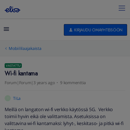
KIRJAUDU OMAYHTEISÖÖN
Mobiililaajakaista
VASTATTU
Wi-fi kantama
Forum|Forum|3 years ago
9 kommenttia
TiLa
T
Meillä on langaton wi-fi verkko käytössä 5G. Verkko
toimii hyvin eikä ole valittamista. Asetuksissa on
valittavina wi-fi kantamaksi: lyhyt-, keskitaso- ja pitkä wi-fi