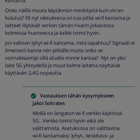
kantama.
Onko näillä muuta käytännön merkitystä kuin virran
kulutus? Eli nyt oletuksena on tuo pitkä wi-fi kantama ja
laitteet löytävät verkon tämän rivarin jokaisessa
kolmessa huoneessa ja kaikki toimii hyvin.
Jos valitsen lyhyt wi-fi kantama, mitä tapahtuu? Signaali ei
ilmeisesti kanna niin pitkälle mutta onko se
voimakkaampi sillä aluella minne kantaa? Nyt on yksi
laite 5G yhteydellä ja muut kolme laitetta näyttävät
käyttävän 2,4G nopeutta.
Vastauksen tähän kysymykseen
jakoi
Sokrates
Meillä on langaton wi-fi verkko käytössä
5G. Verkko toimii hyvin eikä ole
valittamista. Asetuksissa on valittavina
wi-fi kantamaksi: lyhyt-, keskitaso- ja