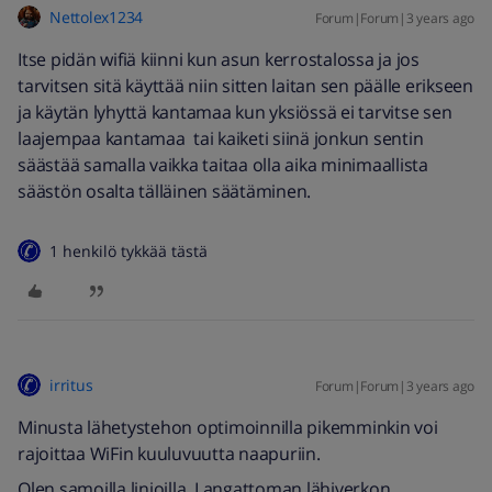
Nettolex1234
Forum|Forum|3 years ago
Itse pidän wifiä kiinni kun asun kerrostalossa ja jos
tarvitsen sitä käyttää niin sitten laitan sen päälle erikseen
ja käytän lyhyttä kantamaa kun yksiössä ei tarvitse sen
laajempaa kantamaa tai kaiketi siinä jonkun sentin
säästää samalla vaikka taitaa olla aika minimaallista
säästön osalta tälläinen säätäminen.
1 henkilö tykkää tästä
irritus
Forum|Forum|3 years ago
Minusta lähetystehon optimoinnilla pikemminkin voi
rajoittaa WiFin kuuluvuutta naapuriin.
Olen samoilla linjoilla. Langattoman lähiverkon