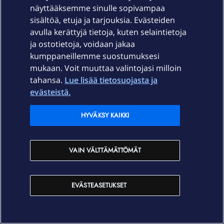
näyttääksemme sinulle sopivampaa
sisältöä, etuja ja tarjouksia. Evästeiden
Mutta palataksemme asiaan, onko ketjun harvoista
avulla kerättyjä tietoja, kuten selaintietoja
asiaanliittyvistä vastauksista ollut mitään apua
ja ostotietoja, voidaan jakaa
aloittajalle,
@AnjaKr
?
kumppaneillemme suostumuksesi
mukaan. Voit muuttaa valintojasi milloin
tahansa.
Lue lisää tietosuojasta ja
evästeistä.
HYVÄKSY KAIKKI
AnjaKr
Forum|Forum|2 years ago
KESKUSTELUN ALOITTAJA
A
Kiitos kaikille. Uusia laitteita en aio ostaa, enkä siirtyä
VAIN VÄLTTÄMÄTTÖMÄT
tunnuslukulistoihin. Luultavasti keskustelusta sain
kuitenkin riittävää tietoa. Oma Guru -varoitus oli hyvä ja
tieto Nordeasta tässä yhteydessä, mutta aion myös
EVÄSTEASETUKSET
perehtyä kv36:n ohjeisiin split -näytöstä.