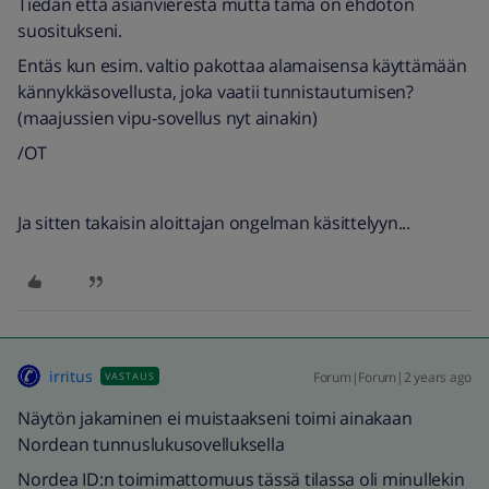
Tiedän että asianvierestä mutta tämä on ehdoton
suositukseni.
Entäs kun esim. valtio pakottaa alamaisensa käyttämään
kännykkäsovellusta, joka vaatii tunnistautumisen?
(maajussien vipu-sovellus nyt ainakin)
/OT
Ja sitten takaisin aloittajan ongelman käsittelyyn...
irritus
Forum|Forum|2 years ago
VASTAUS
Näytön jakaminen ei muistaakseni toimi ainakaan
Nordean tunnuslukusovelluksella
Nordea ID:n toimimattomuus tässä tilassa oli minullekin