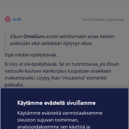
kv36
Forum|Forum|2 years ago
K
Elisan
OmaGuru
auttoi selvittämään asiaa heidän
päässään eikä sieltäkään löytynyt vikaa.
Eipä mitään epäilyttävää.
Ei niin, ei ole epäilyttävää. Se on tuomittavaa, jos Elisan
vastuulle kuuluva viankorjaus tuupataan asiakkaan
maksettavaksi. Löytyy ihan “muutama” esimerkki
palstalta.
Alun perin tarkoitin kuitenkin sitä, että guru ei
todennäköisesti ole paras taho auttamaan puhelimen
Käytämme evästeitä sivuillamme
käyttöön liittyvissä ongelmissa. Tietysti asia voi muuttua,
Käytämme evästeitä varmistaaksemme
jos haluaa maksaa gurun kotikäynnille antamaan
sivuston sujuvan toiminnan,
opastusta kädestä pitäen, mutta sekään tuskin on
analysoidaksemme sen käyttöä ja
kustannustehokkain vaihtoehto.