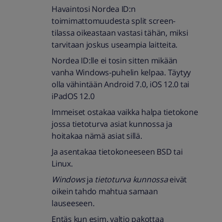
Havaintosi Nordea ID:n
toimimattomuudesta split screen-
tilassa oikeastaan vastasi tähän, miksi
tarvitaan joskus useampia laitteita.
Nordea ID:lle ei tosin sitten mikään
vanha Windows-puhelin kelpaa. Täytyy
olla vähintään Android 7.0, iOS 12.0 tai
iPadOS 12.0
Immeiset ostakaa vaikka halpa tietokone
jossa tietoturva asiat kunnossa ja
hoitakaa nämä asiat sillä.
Ja asentakaa tietokoneeseen BSD tai
Linux.
Windows
ja
tietoturva kunnossa
eivät
oikein tahdo mahtua samaan
lauseeseen.
Entäs kun esim. valtio pakottaa