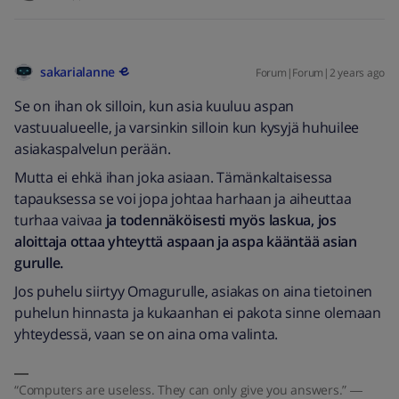
sakarialanne
Forum|Forum|2 years ago
Se on ihan ok silloin, kun asia kuuluu aspan
vastuualueelle, ja varsinkin silloin kun kysyjä huhuilee
asiakaspalvelun perään.
Mutta ei ehkä ihan joka asiaan. Tämänkaltaisessa
tapauksessa se voi jopa johtaa harhaan ja aiheuttaa
turhaa vaivaa
ja todennäköisesti myös laskua, jos
aloittaja ottaa yhteyttä aspaan ja aspa kääntää asian
gurulle.
Jos puhelu siirtyy Omagurulle, asiakas on aina tietoinen
puhelun hinnasta ja kukaanhan ei pakota sinne olemaan
yhteydessä, vaan se on aina oma valinta.
“Computers are useless. They can only give you answers.” ―