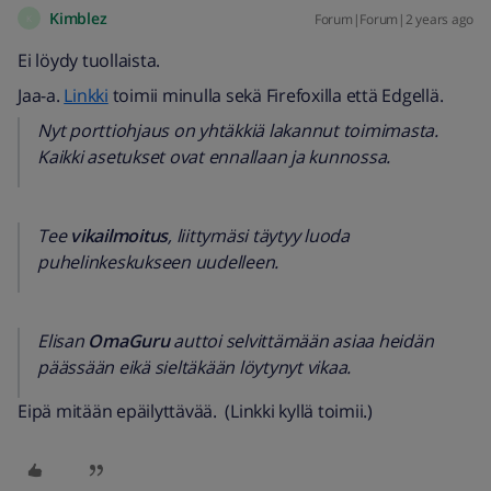
Kimblez
Forum|Forum|2 years ago
K
Ei löydy tuollaista.
Jaa-a.
Linkki
toimii minulla sekä Firefoxilla että Edgellä.
Nyt porttiohjaus on yhtäkkiä lakannut toimimasta.
Kaikki asetukset ovat ennallaan ja kunnossa.
Tee
vikailmoitus
, liittymäsi täytyy luoda
puhelinkeskukseen uudelleen.
Elisan
OmaGuru
auttoi selvittämään asiaa heidän
päässään eikä sieltäkään löytynyt vikaa.
Eipä mitään epäilyttävää. (Linkki kyllä toimii.)