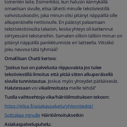
toinenkin laite. Esimerkiksi, kun halusin kännykällä
omaelisan sivulle, elisa lähetti minulle tekstiviestillä
vahvistuskoodin, joka minun olisi pitänyt näppäillä sille
alkuperäiselle nettisivulle. En päässyt palaamaan
tekstiviestisivulta takaisin, koska yhteys oli katkennut
siirtyessäni tekstareihin. Samaten silloin tällöin minun on
pitänyt näppäillä pankkitunniste eri laitteella. Viitsiikö
joku neuvoa tätä tyhmää?
OmaElisan Chatti kertoo:
“
Joskus tuo on palvelusta riippuvaista jos tulee
tekstiviestillä ilmoitus että pitää sitten alkuperäisellä
sivulla tunnistautua.
Joskus myös yhteydet pätkäisevät.
Halutessaan
voi
vikailmoitusta
meille tehdä”
Tuolla vaihtoehtoja vika/häiriöilmoituksen tekoon:
https://elisa.fi/asiakaspalvelu/yhteystiedot/
Soittakaa minulle
Häiriöilmoituksetkin
Asiakaspalvelupuhelu: