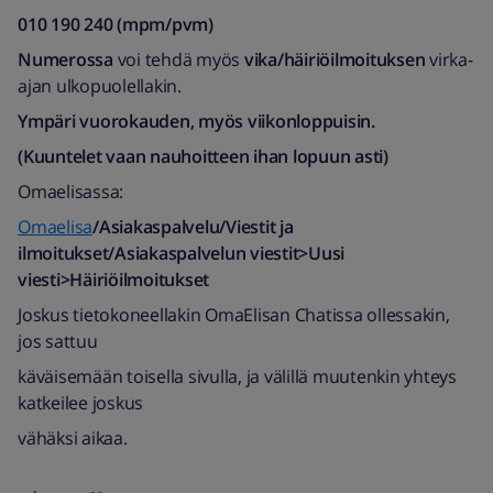
010 190 240 (mpm/pvm)​
Numerossa
voi tehdä myös
vika/häiriöilmoituksen
virka-
ajan ulkopuolellakin.
Ympäri vuorokauden, myös viikonloppuisin.
(Kuuntelet vaan nauhoitteen ihan lopuun asti)
Omaelisassa:
Omaelisa
/Asiakaspalvelu/Viestit ja
ilmoitukset/Asiakaspalvelun viestit>Uusi
viesti>Häiriöilmoitukset
Joskus tietokoneellakin OmaElisan Chatissa ollessakin,
jos sattuu
käväisemään toisella sivulla, ja välillä muutenkin yhteys
katkeilee joskus
vähäksi aikaa.