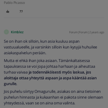
Pablo Picasso
Kimblez
Forum|Forum|2 years ago
K
Se on ihan ok silloin, kun asia kuuluu aspan
vastuualueelle, ja varsinkin silloin kun kysyjä huhuilee
asiakaspalvelun perään.
Mutta ei ehkä ihan joka asiaan. Tämänkaltaisessa
tapauksessa se voi jopa johtaa harhaan ja aiheuttaa
turhaa vaivaa
ja todennäköisesti myös laskua, jos
aloittaja ottaa yhteyttä aspaan ja aspa kääntää asian
gurulle.
Jos puhelu siirtyy Omagurulle, asiakas on aina tietoinen
puhelun hinnasta ja kukaanhan ei pakota sinne olemaan
yhteydessä, vaan se on aina oma valinta.