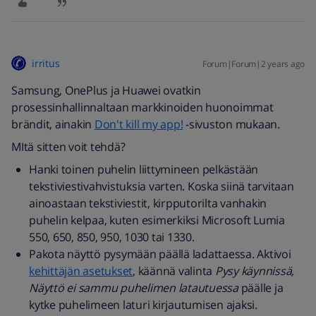
irritus
Forum|Forum|2 years ago
Samsung, OnePlus ja Huawei ovatkin
prosessinhallinnaltaan markkinoiden huonoimmat
brändit, ainakin
Don't kill my app!
-sivuston mukaan.
MItä sitten voit tehdä?
Hanki toinen puhelin liittymineen pelkästään
tekstiviestivahvistuksia varten. Koska siinä tarvitaan
ainoastaan tekstiviestit, kirpputorilta vanhakin
puhelin kelpaa, kuten esimerkiksi Microsoft Lumia
550, 650, 850, 950, 1030 tai 1330.
Pakota näyttö pysymään päällä ladattaessa. Aktivoi
kehittäjän asetukset
, käännä valinta
Pysy käynnissä,
Näyttö ei sammu puhelimen latautuessa
päälle ja
kytke puhelimeen laturi kirjautumisen ajaksi.