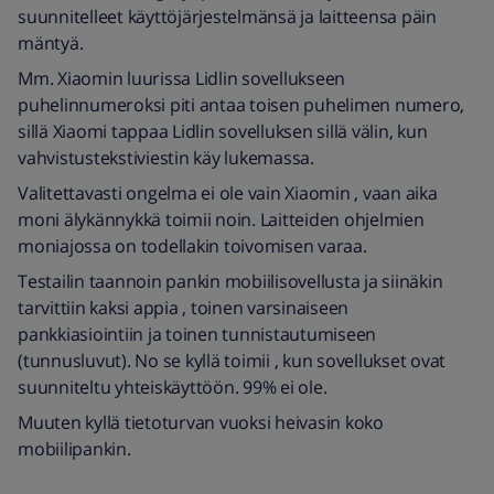
suunnitelleet käyttöjärjestelmänsä ja laitteensa päin
mäntyä.
Mm. Xiaomin luurissa Lidlin sovellukseen
puhelinnumeroksi piti antaa toisen puhelimen numero,
sillä Xiaomi tappaa Lidlin sovelluksen sillä välin, kun
vahvistustekstiviestin käy lukemassa.
Valitettavasti ongelma ei ole vain Xiaomin , vaan aika
moni älykännykkä toimii noin. Laitteiden ohjelmien
moniajossa on todellakin toivomisen varaa.
Testailin taannoin pankin mobiilisovellusta ja siinäkin
tarvittiin kaksi appia , toinen varsinaiseen
pankkiasiointiin ja toinen tunnistautumiseen
(tunnusluvut). No se kyllä toimii , kun sovellukset ovat
suunniteltu yhteiskäyttöön. 99% ei ole.
Muuten kyllä tietoturvan vuoksi heivasin koko
mobiilipankin.