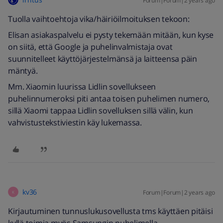
Forum|Forum|2 years ago
Tuolla vaihtoehtoja vika/häiriöilmoituksen tekoon:
Elisan asiakaspalvelu ei pysty tekemään mitään, kun kyse
on siitä, että Google ja puhelinvalmistaja ovat
suunnitelleet käyttöjärjestelmänsä ja laitteensa päin
mäntyä.
Mm. Xiaomin luurissa Lidlin sovellukseen
puhelinnumeroksi piti antaa toisen puhelimen numero,
sillä Xiaomi tappaa Lidlin sovelluksen sillä välin, kun
vahvistustekstiviestin käy lukemassa.
kv36
Forum|Forum|2 years ago
K
Kirjautuminen tunnuslukusovellusta tms käyttäen pitäisi