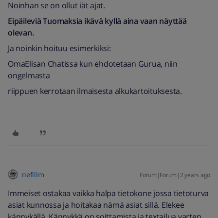
Noinhan se on ollut iät ajat.
Eipäileviä Tuomaksia ikävä kyllä aina vaan näyttää
olevan.
Ja noinkin hoituu esimerkiksi:
OmaElisan Chatissa kun ehdotetaan Gurua, niin
ongelmasta
riippuen kerrotaan ilmaisesta alkukartoituksesta.
nefilim
Forum|Forum|2 years ago
Immeiset ostakaa vaikka halpa tietokone jossa tietoturva
asiat kunnossa ja hoitakaa nämä asiat sillä. Elekee
kännykällä. Kännykkä on soittamista ja textailua varten.