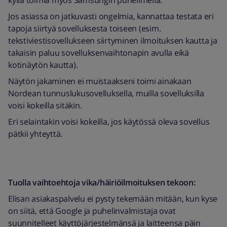
kyllä toimia myös Samsungin puhelimella.
Jos asiassa on jatkuvasti ongelmia, kannattaa testata eri
tapoja siirtyä sovelluksesta toiseen (esim.
tekstiviestisovellukseen siirtyminen ilmoituksen kautta ja
takaisin paluu sovelluksenvaihtonapin avulla eikä
kotinäytön kautta).
Näytön jakaminen ei muistaakseni toimi ainakaan
Nordean tunnuslukusovelluksella, muilla sovelluksilla
voisi kokeilla sitäkin.
Eri selaintakin voisi kokeilla, jos käytössä oleva sovellus
pätkii yhteyttä.
Tuolla vaihtoehtoja vika/häiriöilmoituksen tekoon:
Elisan asiakaspalvelu ei pysty tekemään mitään, kun kyse
on siitä, että Google ja puhelinvalmistaja ovat
suunnitelleet käyttöjärjestelmänsä ja laitteensa päin