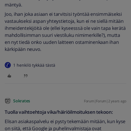
mäntyä.
Joo, ihan joka asiaan ei tarvitsisi työntää ensimmäiseksi
vastaukseksi aspan yhteystietoja, kun ei ne siellä mitään
ihmeidentekijöitä ole (ellei kyseesssä ole vain tapa kerätä
mahdollisimman suuri viestiluku nimimerkille?), mutta
en nyt tiedä onko uuden laitteen ostaminenkaan ihan
kärkipään neuvo.
1 henkilö tykkää tästä
Sokrates
Forum|Forum|2 years ago
Tuolla vaihtoehtoja vika/häiriöilmoituksen tekoon:
Elisan asiakaspalvelu ei pysty tekemään mitään, kun kyse
on siitä, että Google ja puhelinvalmistaja ovat