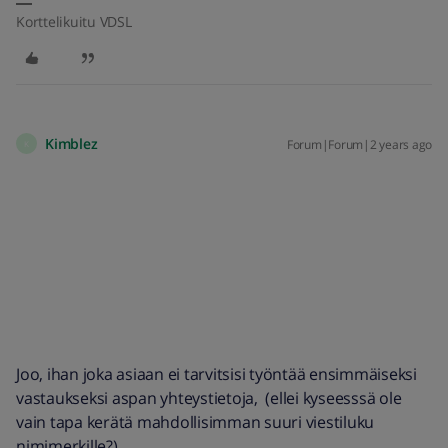
Korttelikuitu VDSL
Kimblez
Forum|Forum|2 years ago
K
Joo, ihan joka asiaan ei tarvitsisi työntää ensimmäiseksi
vastaukseksi aspan yhteystietoja, (ellei kyseesssä ole
vain tapa kerätä mahdollisimman suuri viestiluku
nimimerkille?)