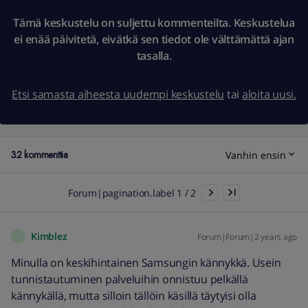
Tämä keskustelu on suljettu kommenteilta. Keskustelua
ei enää päivitetä, eivätkä sen tiedot ole välttämättä ajan
tasalla.
Etsi samasta aiheesta uudempi keskustelu
tai
aloita uusi.
32 kommenttia
Vanhin ensin
Forum|pagination.label 1 / 2
Kimblez
Forum|Forum|2 years ago
K
Minulla on keskihintainen Samsungin kännykkä. Usein
tunnistautuminen palveluihin onnistuu pelkällä
kännykällä, mutta silloin tällöin käsillä täytyisi olla