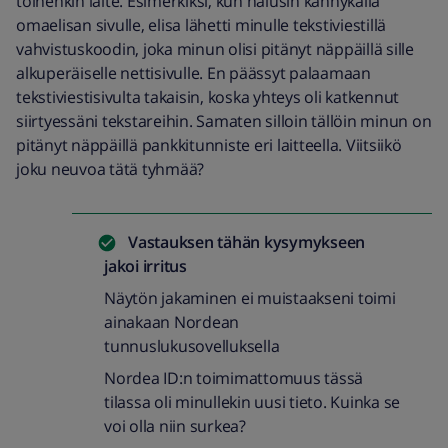
toinenkin laite. Esimerkiksi, kun halusin kännykällä
omaelisan sivulle, elisa lähetti minulle tekstiviestillä
vahvistuskoodin, joka minun olisi pitänyt näppäillä sille
alkuperäiselle nettisivulle. En päässyt palaamaan
tekstiviestisivulta takaisin, koska yhteys oli katkennut
siirtyessäni tekstareihin. Samaten silloin tällöin minun on
pitänyt näppäillä pankkitunniste eri laitteella. Viitsiikö
joku neuvoa tätä tyhmää?
Vastauksen tähän kysymykseen
jakoi
irritus
Näytön jakaminen ei muistaakseni toimi
ainakaan Nordean
tunnuslukusovelluksella
Nordea ID:n toimimattomuus tässä
tilassa oli minullekin uusi tieto. Kuinka se
voi olla niin surkea?