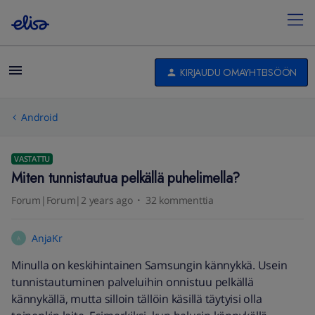
KIRJAUDU OMAYHTEISÖÖN
Android
VASTATTU
Miten tunnistautua pelkällä puhelimella?
Forum|Forum|2 years ago
32 kommenttia
AnjaKr
A
Minulla on keskihintainen Samsungin kännykkä. Usein
tunnistautuminen palveluihin onnistuu pelkällä
kännykällä, mutta silloin tällöin käsillä täytyisi olla