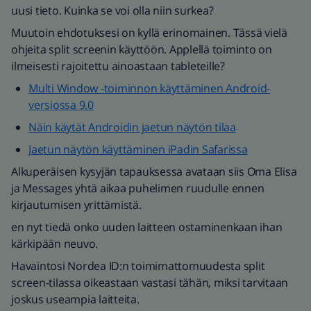
uusi tieto. Kuinka se voi olla niin surkea?
Muutoin ehdotuksesi on kyllä erinomainen. Tässä vielä
ohjeita split screenin käyttöön. Applellä toiminto on
ilmeisesti rajoitettu ainoastaan tableteille?
Multi Window -toiminnon käyttäminen Android-
versiossa 9.0
Näin käytät Androidin jaetun näytön tilaa
Jaetun näytön käyttäminen iPadin Safarissa
Alkuperäisen kysyjän tapauksessa avataan siis Oma Elisa
ja Messages yhtä aikaa puhelimen ruudulle ennen
kirjautumisen yrittämistä.
en nyt tiedä onko uuden laitteen ostaminenkaan ihan
kärkipään neuvo.
Havaintosi Nordea ID:n toimimattomuudesta split
screen-tilassa oikeastaan vastasi tähän, miksi tarvitaan
joskus useampia laitteita.