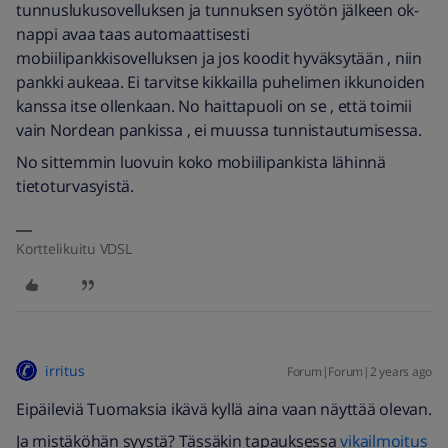
tunnuslukusovelluksen ja tunnuksen syötön jälkeen ok-
nappi avaa taas automaattisesti
mobiilipankkisovelluksen ja jos koodit hyväksytään , niin
pankki aukeaa. Ei tarvitse kikkailla puhelimen ikkunoiden
kanssa itse ollenkaan. No haittapuoli on se , että toimii
vain Nordean pankissa , ei muussa tunnistautumisessa.
No sittemmin luovuin koko mobiilipankista lähinnä
tietoturvasyistä.
Korttelikuitu VDSL
irritus
Forum|Forum|2 years ago
Eipäileviä Tuomaksia ikävä kyllä aina vaan näyttää olevan.
Ja mistäköhän syystä? Tässäkin tapauksessa
vikailmoitus