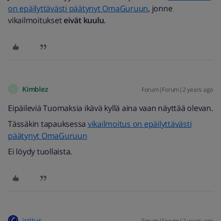
on epäilyttävästi päätynyt OmaGuruun
, jonne
vikailmoitukset
eivät kuulu
.
Kimblez
Forum|Forum|2 years ago
K
Eipäileviä Tuomaksia ikävä kyllä aina vaan näyttää olevan.
Tässäkin tapauksessa
vikailmoitus on epäilyttävästi
päätynyt OmaGuruun
Ei löydy tuollaista.
irritus
Forum|Forum|2 years ago