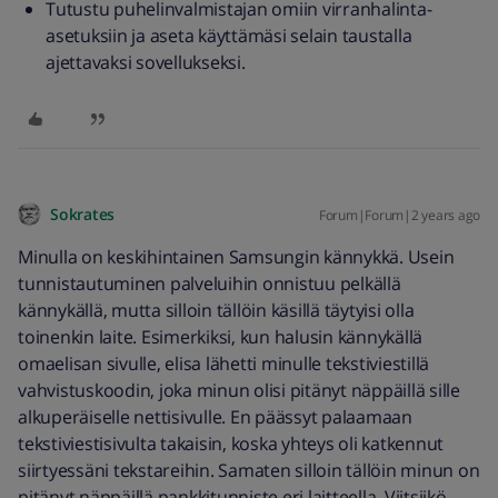
Tutustu puhelinvalmistajan omiin virranhalinta-
asetuksiin ja aseta käyttämäsi selain taustalla
ajettavaksi sovellukseksi.
Sokrates
Forum|Forum|2 years ago
Minulla on keskihintainen Samsungin kännykkä. Usein
tunnistautuminen palveluihin onnistuu pelkällä
kännykällä, mutta silloin tällöin käsillä täytyisi olla
toinenkin laite. Esimerkiksi, kun halusin kännykällä
omaelisan sivulle, elisa lähetti minulle tekstiviestillä
vahvistuskoodin, joka minun olisi pitänyt näppäillä sille
alkuperäiselle nettisivulle. En päässyt palaamaan
tekstiviestisivulta takaisin, koska yhteys oli katkennut
siirtyessäni tekstareihin. Samaten silloin tällöin minun on
pitänyt näppäillä pankkitunniste eri laitteella. Viitsiikö