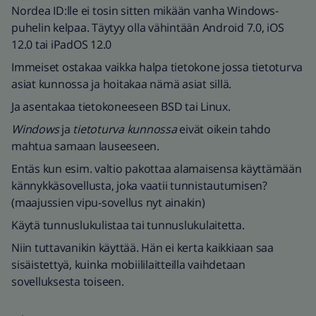
Nordea ID:lle ei tosin sitten mikään vanha Windows-
puhelin kelpaa. Täytyy olla vähintään Android 7.0, iOS
12.0 tai iPadOS 12.0
Immeiset ostakaa vaikka halpa tietokone jossa tietoturva
asiat kunnossa ja hoitakaa nämä asiat sillä.
Ja asentakaa tietokoneeseen BSD tai Linux.
Windows
ja
tietoturva kunnossa
eivät oikein tahdo
mahtua samaan lauseeseen.
Entäs kun esim. valtio pakottaa alamaisensa käyttämään
kännykkäsovellusta, joka vaatii tunnistautumisen?
(maajussien vipu-sovellus nyt ainakin)
Käytä tunnuslukulistaa tai tunnuslukulaitetta.
Niin tuttavanikin käyttää. Hän ei kerta kaikkiaan saa
sisäistettyä, kuinka mobiililaitteilla vaihdetaan
sovelluksesta toiseen.