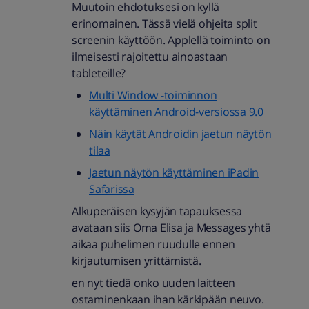
Muutoin ehdotuksesi on kyllä
erinomainen. Tässä vielä ohjeita split
screenin käyttöön. Applellä toiminto on
ilmeisesti rajoitettu ainoastaan
tableteille?
Multi Window -toiminnon
käyttäminen Android-versiossa 9.0
Näin käytät Androidin jaetun näytön
tilaa
Jaetun näytön käyttäminen iPadin
Safarissa
Alkuperäisen kysyjän tapauksessa
avataan siis Oma Elisa ja Messages yhtä
aikaa puhelimen ruudulle ennen
kirjautumisen yrittämistä.
en nyt tiedä onko uuden laitteen
ostaminenkaan ihan kärkipään neuvo.