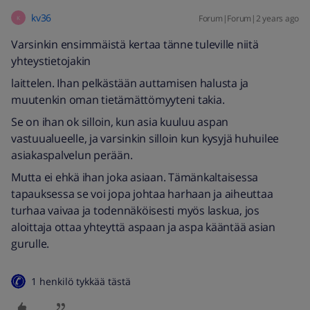
kv36
Forum|Forum|2 years ago
K
Varsinkin ensimmäistä kertaa tänne tuleville niitä
yhteystietojakin
laittelen. Ihan pelkästään auttamisen halusta ja
muutenkin oman tietämättömyyteni takia.
Se on ihan ok silloin, kun asia kuuluu aspan
vastuualueelle, ja varsinkin silloin kun kysyjä huhuilee
asiakaspalvelun perään.
Mutta ei ehkä ihan joka asiaan. Tämänkaltaisessa
tapauksessa se voi jopa johtaa harhaan ja aiheuttaa
turhaa vaivaa ja todennäköisesti myös laskua, jos
aloittaja ottaa yhteyttä aspaan ja aspa kääntää asian
gurulle.
1 henkilö tykkää tästä