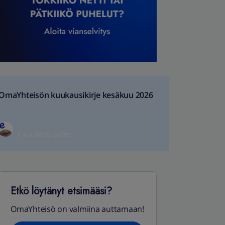
OmaYhteisön kuukausikirje kesäkuu 2026
1 kuukausi sitten
Etkö löytänyt etsimääsi?
OmaYhteisö on valmiina auttamaan!