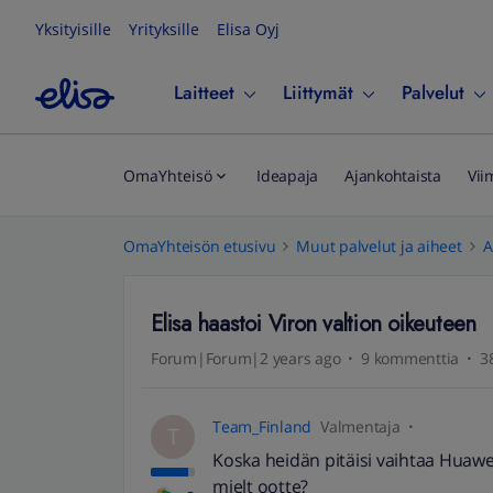
Yksityisille
Yrityksille
Elisa Oyj
Laitteet
Liittymät
Palvelut
OmaYhteisö
Ideapaja
Ajankohtaista
Vii
OmaYhteisön etusivu
Muut palvelut ja aiheet
A
Elisa haastoi Viron valtion oikeuteen
Forum|Forum|2 years ago
9 kommenttia
3
Team_Finland
Valmentaja
T
Koska heidän pitäisi vaihtaa Huawei
mielt ootte?