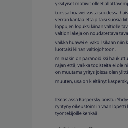
yksityiset motiivit olleet ällöttävem
tuossa huawei vastaisuudessa hais
verran kantaa että pitäisi suosia li
loppujen lopuksi kiinan valtiolle taval
valtion lakeja on noudatettava tavall
vaikka huawei ei vakoilisikaan niin k
luottaisi kiinan valtiojohtoon.
minuakin on paranoidiksi haukuttu.
rajan että, vaikka todisteita ei ole ni
on muutama yritys joissa olen ylitt
muuten, usa on kieltänyt kaspersky:n
Itseasiassa Kaspersky poistui Yhdys
ryhtyny oikeustoimiin vaan lopetti 
työntekijöille kenkää.