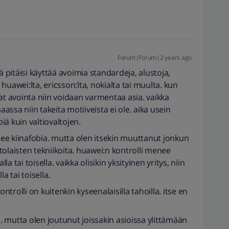
Forum|Forum|2 years ago
pitäisi käyttää avoimia standardeja, alustoja,
n huawei:lta, ericsson:lta, nokialta tai muulta. kun
at avointa niin voidaan varmentaa asia. vaikka
aassa niin takeita motiiveista ei ole. aika usein
piä kuin valtiovaltojen.
ee kiinafobia. mutta olen itsekin muuttanut jonkun
ittolaisten tekniikoita. huawei:n kontrolli menee
la tai toisella. vaikka olisikin yksityinen yritys, niin
a tai toisella.
ontrolli on kuitenkin kyseenalaisilla tahoilla. itse en
 mutta olen joutunut joissakin asioissa ylittämään