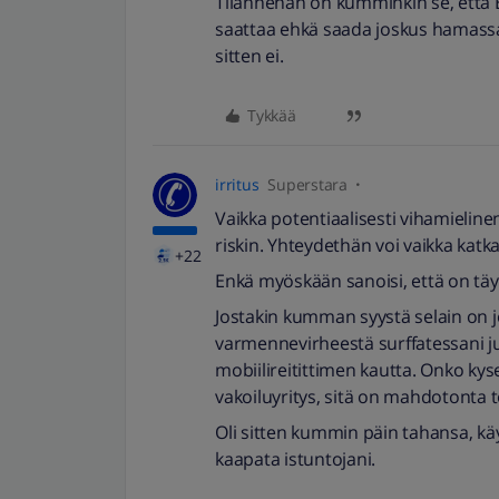
Tilannehan on kumminkin se, että El
saattaa ehkä saada joskus hamassa 
sitten ei.
Tykkää
irritus
Superstara
Vaikka potentiaalisesti vihamielinen
riskin. Yhteydethän voi vaikka katka
+22
Enkä myöskään sanoisi, että on täys
Jostakin kumman syystä selain on 
varmennevirheestä surffatessani j
mobiilireitittimen kautta. Onko kys
vakoiluyritys, sitä on mahdotonta 
Oli sitten kummin päin tahansa, käy
kaapata istuntojani.