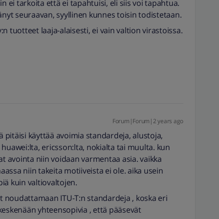
in ei tarkoita että ei tapahtuisi, eli siis voi tapahtua.
änyt seuraavan, syyllinen kunnes toisin todistetaan.
 tuotteet laaja-alaisesti, ei vain valtion virastoissa.
Forum|Forum|2 years ago
pitäisi käyttää avoimia standardeja, alustoja,
n huawei:lta, ericsson:lta, nokialta tai muulta. kun
at avointa niin voidaan varmentaa asia. vaikka
aassa niin takeita motiiveista ei ole. aika usein
piä kuin valtiovaltojen.
vat noudattamaan ITU-T:n standardeja , koska eri
a keskenään yhteensopivia , että pääsevät