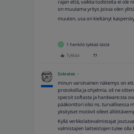
rajan että, vaikka todisteita ei ole ni
on muutama yritys joissa olen ylitt
muuten, usa on kieltänyt kaspersky:n
1 henkilö tykkää tästä
P
Tykkää
Sokrates
minun varsinainen näkemys on että 
protokollia ja ohjelmia. oli ne sitte
specsit softasta ja hardware:sta ov
pääkonttori olisi ns. turvallisessa m
yksityiset motiivit olleet ällöttävem
Kyllä verkkolaitevalmistajat joutu
valmistajien laitteistojen tulee oll