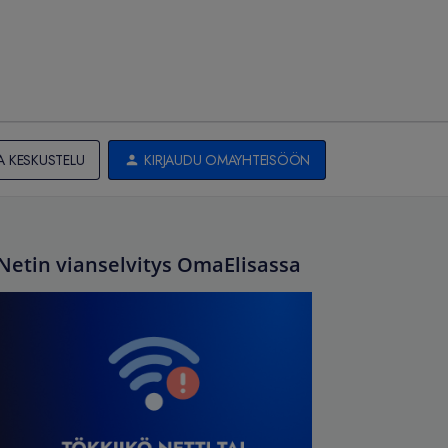
A KESKUSTELU
KIRJAUDU OMAYHTEISÖÖN
Netin vianselvitys OmaElisassa