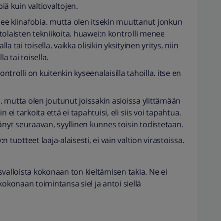
piä kuin valtiovaltojen.
ee kiinafobia. mutta olen itsekin muuttanut jonkun
ittolaisten tekniikoita. huawei:n kontrolli menee
la tai toisella. vaikka olisikin yksityinen yritys, niin
a tai toisella.
ontrolli on kuitenkin kyseenalaisilla tahoilla. itse en
 mutta olen joutunut joissakin asioissa ylittämään
in ei tarkoita että ei tapahtuisi, eli siis voi tapahtua.
änyt seuraavan, syyllinen kunnes toisin todistetaan.
 tuotteet laaja-alaisesti, ei vain valtion virastoissa.
valloista kokonaan ton kieltämisen takia. Ne ei
kokonaan toimintansa siel ja antoi siellä