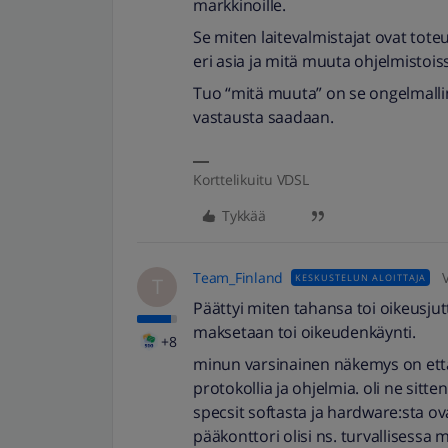
markkinoille.
Se miten laitevalmistajat ovat tot
eri asia ja mitä muuta ohjelmistoiss
Tuo “mitä muuta” on se ongelmalline
vastausta saadaan.
Korttelikuitu VDSL
Tykkää
Team_Finland
KESKUSTELUN ALOITTAJA
T
Päättyi miten tahansa toi oikeusjut
maksetaan toi oikeudenkäynti.
+8
minun varsinainen näkemys on että 
protokollia ja ohjelmia. oli ne sitte
specsit softasta ja hardware:sta ov
pääkonttori olisi ns. turvallisessa m