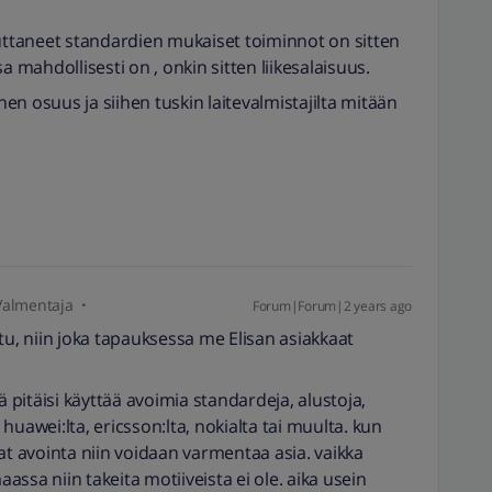
euttaneet standardien mukaiset toiminnot on sitten
a mahdollisesti on , onkin sitten liikesalaisuus.
n osuus ja siihen tuskin laitevalmistajilta mitään
Valmentaja
Forum|Forum|2 years ago
tu, niin joka tapauksessa me Elisan asiakkaat
pitäisi käyttää avoimia standardeja, alustoja,
n huawei:lta, ericsson:lta, nokialta tai muulta. kun
at avointa niin voidaan varmentaa asia. vaikka
aassa niin takeita motiiveista ei ole. aika usein