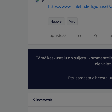
+8
https://www.iltalehti.fi/digiuutis
Huawei
Viro
Tykkää
Tämä keskustelu on suljettu kommenteilta.
ole vältt
Etsi samasta aiheesta 
9 kommenttia