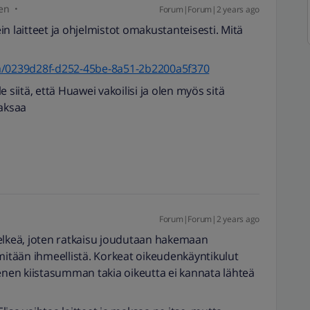
en
Forum|Forum|2 years ago
n laitteet ja ohjelmistot omakustanteisesti. Mitä
et/a/0239d28f-d252-45be-8a51-2b2200a5f370
le siitä, että Huawei vakoilisi ja olen myös sitä
maksaa
Forum|Forum|2 years ago
selkeä, joten ratkaisu joudutaan hakemaan
 mitään ihmeellistä. Korkeat oikeudenkäyntikulut
ienen kiistasumman takia oikeutta ei kannata lähteä