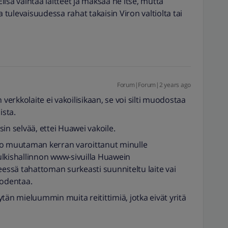
isa vaihtaa laitteet ja maksaa ne itse, mutta
tulevaisuudessa rahat takaisin Viron valtiolta tai
Forum|Forum|2 years ago
 verkkolaite ei vakoilisikaan, se voi silti muodostaa
ista.
in selvää, ettei Huawei vakoile.
jo muutaman kerran varoittanut minulle
ulkishallinnon www-sivuilla Huawein
eessä tahattoman surkeasti suunniteltu laite vai
todentaa.
tän mieluummin muita reitittimiä, jotka eivät yritä