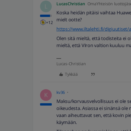
LucasChristian
OmaYhteisön luottojäs
L
Koska heidän pitäisi vaihtaa Huawei
mielt ootte?
+12
https://www.iltalehti.fi/digiuutis
Olen sitä mieltä, että todisteita ei o
mieltä, että VIron valtion kuuluu 
Lucas-Christian
Tykkää
kv36
K
Maksu/korvausvelvollisuus ei ole 
oikeudesta. Asiassa ei sinänsä ole
vaan aiheuttavat sen, että kovin p
käymään.