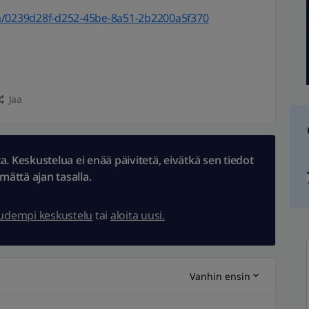
et/a/0239d28f-d252-45be-8a51-2b2200a5f370
Jaa
 Keskustelua ei enää päivitetä, eivätkä sen tiedot
ämättä ajan tasalla.
uudempi keskustelu
tai
aloita uusi.
Vanhin ensin