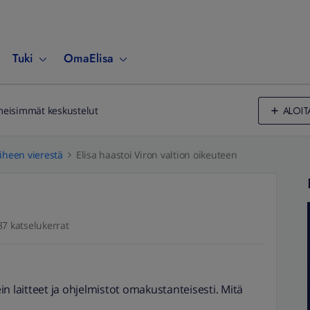
Tuki
OmaElisa
ALOIT
meisimmät keskustelut
iheen vierestä
Elisa haastoi Viron valtion oikeuteen
87 katselukerrat
n laitteet ja ohjelmistot omakustanteisesti. Mitä