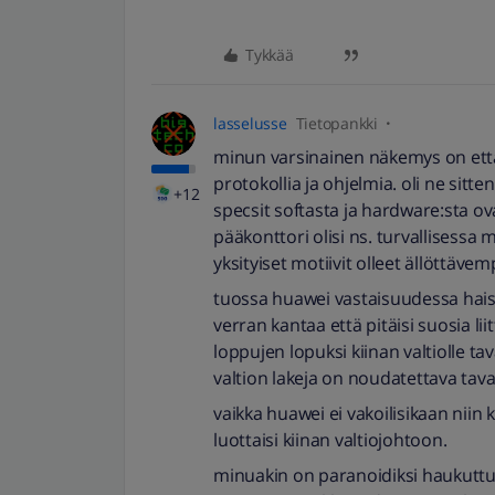
Tykkää
lasselusse
Tietopankki
minun varsinainen näkemys on että 
protokollia ja ohjelmia. oli ne sitte
+12
specsit softasta ja hardware:sta ov
pääkonttori olisi ns. turvallisessa m
yksityiset motiivit olleet ällöttävem
tuossa huawei vastaisuudessa hais
verran kantaa että pitäisi suosia li
loppujen lopuksi kiinan valtiolle taval
valtion lakeja on noudatettava tavall
vaikka huawei ei vakoilisikaan niin k
luottaisi kiinan valtiojohtoon.
minuakin on paranoidiksi haukuttu.