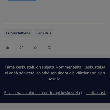
Puhelinliittymä
Peruutus
Tämä keskustelu on suljettu kommenteilta. Keskustelua
ei enää päivitetä, eivätkä sen tiedot ole välttämättä ajan
tasalla.
Etsi samasta aiheesta uudempi keskustelu
tai
aloita uusi.