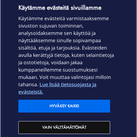
OmaYhteisö-käyttöehdot
Accessibility statement
Käytämme evästeitä sivuillamme
Käytämme evästeitä varmistaaksemme
sivuston sujuvan toiminnan,
Laitteet & liittymät
analysoidaksemme sen käyttöä ja
näyttääksemme sinulle sopivampaa
sisältöä, etuja ja tarjouksia. Evästeiden
Palvelut
avulla kerättyjä tietoja, kuten selaintietoja
ja ostotietoja, voidaan jakaa
Tuki
kumppaneillemme suostumuksesi
mukaan. Voit muuttaa valintojasi milloin
tahansa.
Lue lisää tietosuojasta ja
Ajankohtaista
evästeistä.
Elisa Oyj
HYVÄKSY KAIKKI
In English
VAIN VÄLTTÄMÄTTÖMÄT