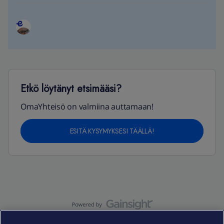
Etkö löytänyt etsimääsi?
OmaYhteisö on valmiina auttamaan!
ESITÄ KYSYMYKSESI TÄÄLLÄ!