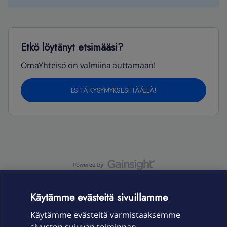
Etkö löytänyt etsimääsi?
OmaYhteisö on valmiina auttamaan!
ESITÄ KYSYMYKSESI TÄÄLLÄ!
OmaYhteisö-käyttöehdot
Accessibility statement
Käytämme evästeitä sivuillamme
Käytämme evästeitä varmistaaksemme