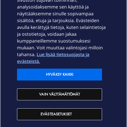
sivuston sujuvan toiminnan,
Laitteet & liittymät
analysoidaksemme sen käyttöä ja
näyttääksemme sinulle sopivampaa
sisältöä, etuja ja tarjouksia. Evästeiden
Palvelut
avulla kerättyjä tietoja, kuten selaintietoja
ja ostotietoja, voidaan jakaa
Tuki
kumppaneillemme suostumuksesi
mukaan. Voit muuttaa valintojasi milloin
tahansa.
Lue lisää tietosuojasta ja
Ajankohtaista
evästeistä.
Elisa Oyj
HYVÄKSY KAIKKI
In English
VAIN VÄLTTÄMÄTTÖMÄT
På Svenska
EVÄSTEASETUKSET
Sopimusehdot
Tietosuoja
Saavutettavuus
Evästeasetukset