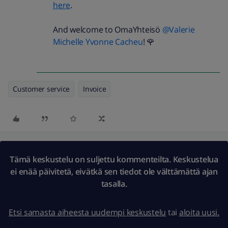
here
.
And welcome to OmaYhteisö
@Valerie
Michelle Yvonne Cacheu
! 🌹
Customer service
Invoice
Tämä keskustelu on suljettu kommenteilta. Keskustelua
ei enää päivitetä, eivätkä sen tiedot ole välttämättä ajan
tasalla.
Etsi samasta aiheesta uudempi keskustelu
tai
aloita uusi.