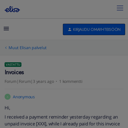
KIRJAUDU OMAYHTEISÖÖN
Muut Elisan palvelut
VASTATTU
Invoices
Forum|Forum|3 years ago
1 kommentti
Anonymous
A
Hi,
I received a payment reminder yesterday regarding an
unpaid invoice [XXX], while I already paid for this invoice