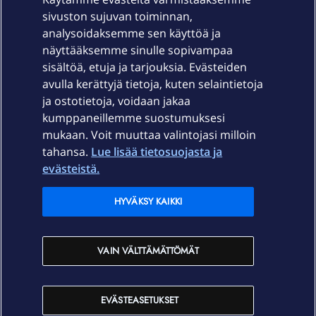
sivuston sujuvan toiminnan,
Laitteet & liittymät
analysoidaksemme sen käyttöä ja
näyttääksemme sinulle sopivampaa
sisältöä, etuja ja tarjouksia. Evästeiden
Palvelut
avulla kerättyjä tietoja, kuten selaintietoja
ja ostotietoja, voidaan jakaa
Tuki
kumppaneillemme suostumuksesi
mukaan. Voit muuttaa valintojasi milloin
tahansa.
Lue lisää tietosuojasta ja
Ajankohtaista
evästeistä.
Elisa Oyj
HYVÄKSY KAIKKI
In English
VAIN VÄLTTÄMÄTTÖMÄT
På Svenska
EVÄSTEASETUKSET