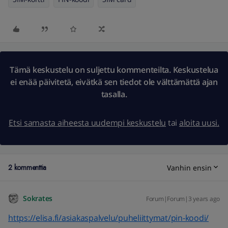
Tämä keskustelu on suljettu kommenteilta. Keskustelua
ei enää päivitetä, eivätkä sen tiedot ole välttämättä ajan
tasalla.
Etsi samasta aiheesta uudempi keskustelu
tai
aloita uusi.
2 kommenttia
Vanhin ensin
Sokrates
Forum|Forum|3 years ago
https://elisa.fi/asiakaspalvelu/puheliittymat/pin-koodi/