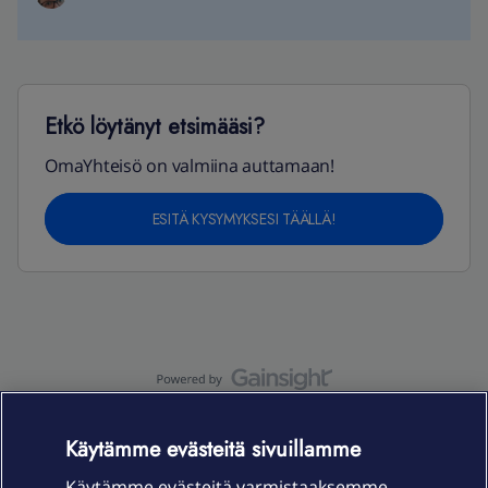
Etkö löytänyt etsimääsi?
OmaYhteisö on valmiina auttamaan!
ESITÄ KYSYMYKSESI TÄÄLLÄ!
OmaYhteisö-käyttöehdot
Accessibility statement
Käytämme evästeitä sivuillamme
Käytämme evästeitä varmistaaksemme