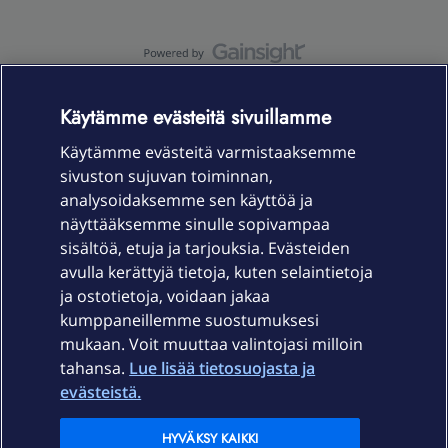
OmaYhteisö-käyttöehdot
Accessibility statement
Käytämme evästeitä sivuillamme
Käytämme evästeitä varmistaaksemme
sivuston sujuvan toiminnan,
Laitteet & liittymät
analysoidaksemme sen käyttöä ja
näyttääksemme sinulle sopivampaa
sisältöä, etuja ja tarjouksia. Evästeiden
Palvelut
avulla kerättyjä tietoja, kuten selaintietoja
ja ostotietoja, voidaan jakaa
Tuki
kumppaneillemme suostumuksesi
mukaan. Voit muuttaa valintojasi milloin
tahansa.
Lue lisää tietosuojasta ja
Ajankohtaista
evästeistä.
Elisa Oyj
HYVÄKSY KAIKKI