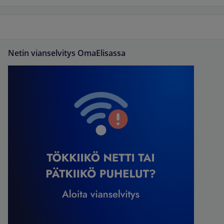
Netin vianselvitys OmaElisassa