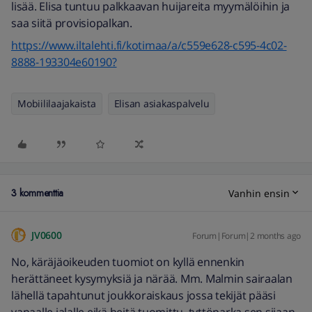
lisää. Elisa tuntuu palkkaavan huijareita myymälöihin ja
saa siitä provisiopalkan.
https://www.iltalehti.fi/kotimaa/a/c559e628-c595-4c02-
8888-193304e60190?
Mobiililaajakaista
Elisan asiakaspalvelu
3 kommenttia
Vanhin ensin
JV0600
Forum|Forum|2 months ago
No, käräjäoikeuden tuomiot on kyllä ennenkin
herättäneet kysymyksiä ja närää. Mm. Malmin sairaalan
lähellä tapahtunut joukkoraiskaus jossa tekijät pääsi