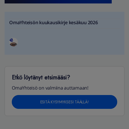
OmaYhteisön kuukausikirje kesäkuu 2026
Etkö löytänyt etsimääsi?
OmaYhteisö on valmiina auttamaan!
ESITÄ KYSYMYKSESI TÄÄLLÄ!