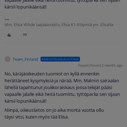
vapaalle jalalle eikä heitä tuomittu, tyttöparka sen sijaan
kärsii lopunikäänsä!!
Mm. Elisa Viihde laajakaistalla, Elisa K1-liittymiä ym. Elisalta
Team_Finland
KESKUSTELUN ALOITTAJA
T
Forum|Forum|2 months ago
No, käräjäoikeuden tuomiot on kyllä ennenkin
herättäneet kysymyksiä ja närää. Mm. Malmin sairaalan
lähellä tapahtunut joukkoraiskaus jossa tekijät pääsi
vapaalle jalalle eikä heitä tuomittu, tyttöparka sen sijaan
kärsii lopunikäänsä!!
Niinpä, oikeuslaitos on jo aika monta vuotta ollu
täysi vitsi, kuten myös tää Elisa.