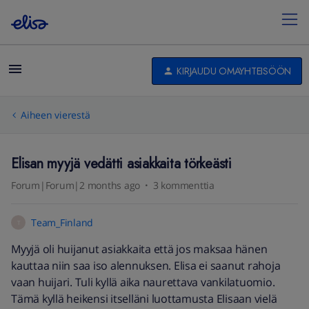
KIRJAUDU OMAYHTEISÖÖN
Aiheen vierestä
Elisan myyjä vedätti asiakkaita törkeästi
Forum|Forum|2 months ago
3 kommenttia
Team_Finland
T
Myyjä oli huijanut asiakkaita että jos maksaa hänen
kauttaa niin saa iso alennuksen. Elisa ei saanut rahoja
vaan huijari. Tuli kyllä aika naurettava vankilatuomio.
Tämä kyllä heikensi itselläni luottamusta Elisaan vielä