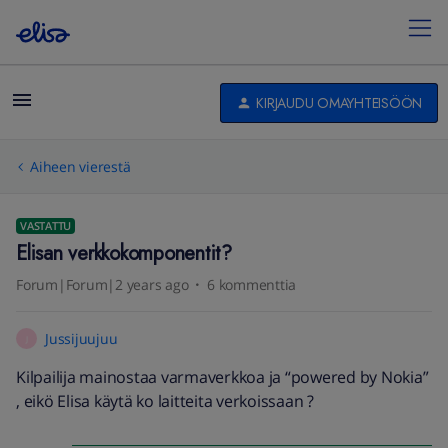
KIRJAUDU OMAYHTEISÖÖN
Aiheen vierestä
VASTATTU
Elisan verkkokomponentit?
Forum|Forum|2 years ago
6 kommenttia
Jussijuujuu
J
Kilpailija mainostaa varmaverkkoa ja “powered by Nokia”
, eikö Elisa käytä ko laitteita verkoissaan ?