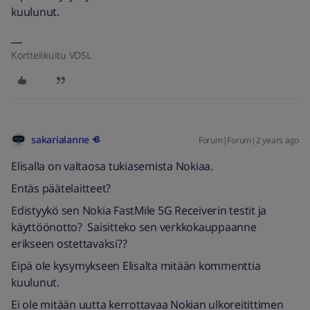
kuulunut.
Korttelikuitu VDSL
sakarialanne
Forum|Forum|2 years ago
Elisalla on valtaosa tukiasemista Nokiaa.
Entäs päätelaitteet?
Edistyykö sen Nokia FastMile 5G Receiverin testit ja
käyttöönotto? Saisitteko sen verkkokauppaanne
erikseen ostettavaksi??
Eipä ole kysymykseen Elisalta mitään kommenttia
kuulunut.
Ei ole mitään uutta kerrottavaa Nokian ulkoreitittimen