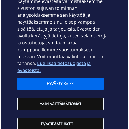
Käytämme evästeitä varmistaaksemme
sivuston sujuvan toiminnan,
Laitteet & liittymät
analysoidaksemme sen käyttöä ja
näyttääksemme sinulle sopivampaa
sisältöä, etuja ja tarjouksia. Evästeiden
Palvelut
avulla kerättyjä tietoja, kuten selaintietoja
ja ostotietoja, voidaan jakaa
Tuki
kumppaneillemme suostumuksesi
mukaan. Voit muuttaa valintojasi milloin
tahansa.
Lue lisää tietosuojasta ja
Ajankohtaista
evästeistä.
Elisa Oyj
HYVÄKSY KAIKKI
In English
VAIN VÄLTTÄMÄTTÖMÄT
På Svenska
EVÄSTEASETUKSET