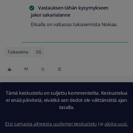
Vastauksen tähän kysymykseen
jakoi
sakarialanne
Elisalla on valtaosa tukiasemista Nokiaa.
Tukiasema
5G
Tämä keskustelu on suljettu kommenteilta. Keskustelua
ei enää päivitetä, eivätkä sen tiedot ole välttämättä ajan
tasalla.
Etsi samasta aiheesta uudempi keskustelu
tai
aloita uusi.