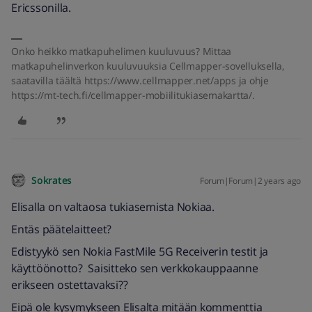
Ericssonilla.
Onko heikko matkapuhelimen kuuluvuus? Mittaa
matkapuhelinverkon kuuluvuuksia Cellmapper-sovelluksella,
saatavilla täältä https://www.cellmapper.net/apps ja ohje
https://mt-tech.fi/cellmapper-mobiilitukiasemakartta/.
Sokrates
Forum|Forum|2 years ago
Elisalla on valtaosa tukiasemista Nokiaa.
Entäs päätelaitteet?
Edistyykö sen Nokia FastMile 5G Receiverin testit ja
käyttöönotto? Saisitteko sen verkkokauppaanne
erikseen ostettavaksi??
Eipä ole kysymykseen Elisalta mitään kommenttia