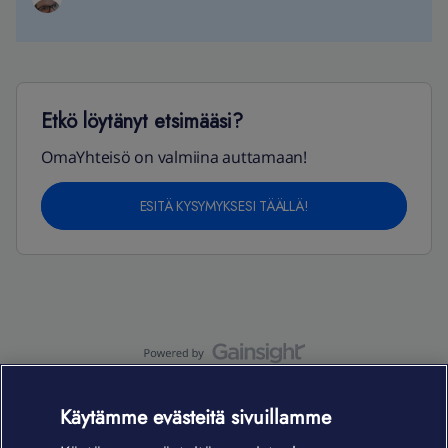
Etkö löytänyt etsimääsi?
OmaYhteisö on valmiina auttamaan!
ESITÄ KYSYMYKSESI TÄÄLLÄ!
OmaYhteisö-käyttöehdot
Accessibility statement
Käytämme evästeitä sivuillamme