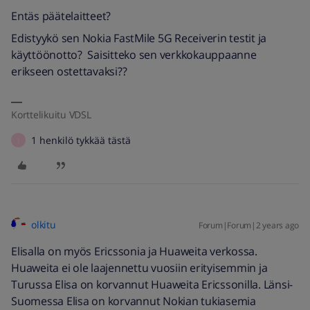
Entäs päätelaitteet?
Edistyykö sen Nokia FastMile 5G Receiverin testit ja
käyttöönotto? Saisitteko sen verkkokauppaanne
erikseen ostettavaksi??
Korttelikuitu VDSL
1 henkilö tykkää tästä
J
olkitu
Forum|Forum|2 years ago
Elisalla on myös Ericssonia ja Huaweita verkossa.
Huaweita ei ole laajennettu vuosiin erityisemmin ja
Turussa Elisa on korvannut Huaweita Ericssonilla. Länsi-
Suomessa Elisa on korvannut Nokian tukiasemia