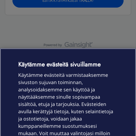
ESITÄ KYSYMYKSESI TÄÄLLÄ!
OmaYhteisö-käyttöehdot
Accessibility statement
Käytämme evästeitä sivuillamme
Käytämme evästeitä varmistaaksemme
sivuston sujuvan toiminnan,
Laitteet & liittymät
analysoidaksemme sen käyttöä ja
näyttääksemme sinulle sopivampaa
sisältöä, etuja ja tarjouksia. Evästeiden
Palvelut
avulla kerättyjä tietoja, kuten selaintietoja
ja ostotietoja, voidaan jakaa
Tuki
kumppaneillemme suostumuksesi
mukaan. Voit muuttaa valintojasi milloin