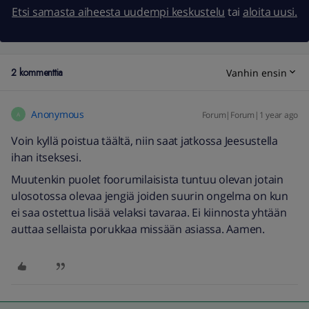
Etsi samasta aiheesta uudempi keskustelu
tai
aloita uusi.
2 kommenttia
Vanhin ensin
Anonymous
Forum|Forum|1 year ago
A
Voin kyllä poistua täältä, niin saat jatkossa Jeesustella
ihan itseksesi.
Muutenkin puolet foorumilaisista tuntuu olevan jotain
ulosotossa olevaa jengiä joiden suurin ongelma on kun
ei saa ostettua lisää velaksi tavaraa. Ei kiinnosta yhtään
auttaa sellaista porukkaa missään asiassa. Aamen.