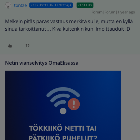
tontze
KESKUSTELUN ALOITTAJA
VASTAUS
Forum|Forum|1 year ago
Melkein pitäs paras vastaus merkitä sulle, mutta en kyllä
sinua tarkoittanut… Kiva kuitenkin kun ilmoittauduit :D
Netin vianselvitys OmaElisassa