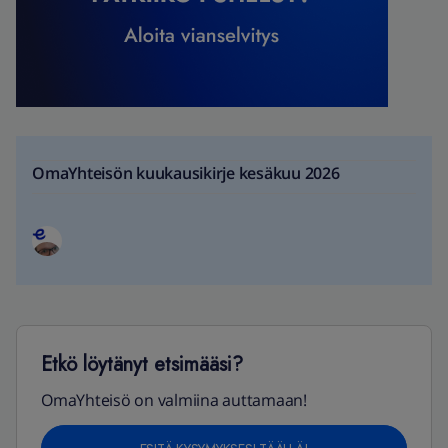
OmaYhteisön kuukausikirje kesäkuu 2026
Etkö löytänyt etsimääsi?
OmaYhteisö on valmiina auttamaan!