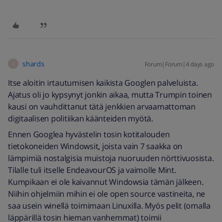
shards
Forum|Forum|4 days ago
S
Itse aloitin irtautumisen kaikista Googlen palveluista.
Ajatus oli jo kypsynyt jonkin aikaa, mutta Trumpin toinen
kausi on vauhdittanut tätä jenkkien arvaamattoman
digitaalisen politiikan käänteiden myötä.
Ennen Googlea hyvästelin tosin kotitalouden
tietokoneiden Windowsit, joista vain 7 saakka on
lämpimiä nostalgisia muistoja nuoruuden nörttivuosista.
Tilalle tuli itselle EndeavourOS ja vaimolle Mint.
Kumpikaan ei ole kaivannut Windowsia tämän jälkeen.
Niihin ohjelmiin mihin ei ole open source vastineita, ne
saa usein winellä toimimaan Linuxilla. Myös pelit (omalla
läppärillä tosin hieman vanhemmat) toimii