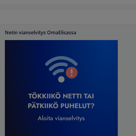
Netin vianselvitys OmaElisassa