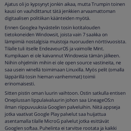
Ajatus oli jo kypsynyt jonkin aikaa, mutta Trumpin toinen
kausi on vauhdittanut tätä jenkkien arvaamattoman
digitaalisen politiikan käänteiden myötä.
Ennen Googlea hyvästelin tosin kotitalouden
tietokoneiden Windowsit, joista vain 7 saakka on
lämpimiä nostalgisia muistoja nuoruuden nörttivuosista.
Tilalle tuli itselle EndeavourOS ja vaimolle Mint.
Kumpikaan ei ole kaivannut Windowsia tämän jälkeen.
Niihin ohjelmiin mihin ei ole open source vastineita, ne
saa usein winellä toimimaan Linuxilla. Myös pelit (omalla
läppärillä tosin hieman vanhemmat) toimii
erinomaisesti.
Sitten pistin oman luurin vaihtoon. Ostin satkulla entisen
Oneplussan lippulaivaluurin johon saa LineageOS:n
ilman riippuvuuksia Googlen palveluihin. Niitä appseja
jotka vaativat Google Play palvelut saa huijattua
asentamalla tilalle MicroG palvelut jotka esittävät
Googlen softaa. Puhelinta ei tarvitse rootata ja kaikki