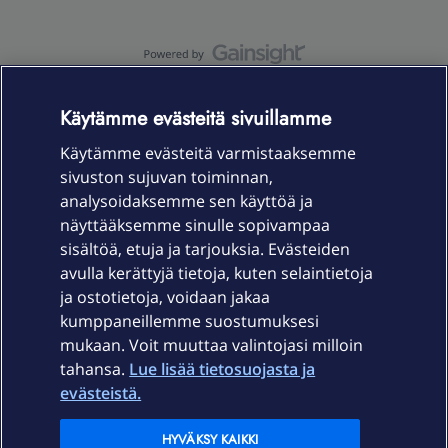
OmaYhteisö-käyttöehdot
Accessibility statement
Käytämme evästeitä sivuillamme
Käytämme evästeitä varmistaaksemme
sivuston sujuvan toiminnan,
Laitteet & liittymät
analysoidaksemme sen käyttöä ja
näyttääksemme sinulle sopivampaa
sisältöä, etuja ja tarjouksia. Evästeiden
Palvelut
avulla kerättyjä tietoja, kuten selaintietoja
ja ostotietoja, voidaan jakaa
Tuki
kumppaneillemme suostumuksesi
mukaan. Voit muuttaa valintojasi milloin
tahansa.
Lue lisää tietosuojasta ja
Ajankohtaista
evästeistä.
Elisa Oyj
HYVÄKSY KAIKKI