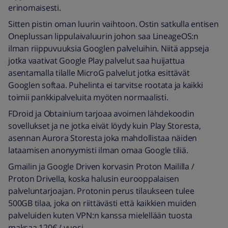
erinomaisesti.
Sitten pistin oman luurin vaihtoon. Ostin satkulla entisen
Oneplussan lippulaivaluurin johon saa LineageOS:n
ilman riippuvuuksia Googlen palveluihin. Niitä appseja
jotka vaativat Google Play palvelut saa huijattua
asentamalla tilalle MicroG palvelut jotka esittävät
Googlen softaa. Puhelinta ei tarvitse rootata ja kaikki
toimii pankkipalveluita myöten normaalisti.
FDroid ja Obtainium tarjoaa avoimen lähdekoodin
sovellukset ja ne jotka eivät löydy kuin Play Storesta,
asennan Aurora Storesta joka mahdollistaa näiden
lataamisen anonyymisti ilman omaa Google tiliä.
Gmailin ja Google Driven korvasin Proton Maililla /
Proton Drivella, koska halusin eurooppalaisen
palveluntarjoajan. Protonin perus tilaukseen tulee
500GB tilaa, joka on riittävästi että kaikkien muiden
palveluiden kuten VPN:n kanssa mielellään tuosta
maksaa 120€ / vuosi.