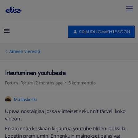
KIRJAUDU OMAYHTEISÖÖN
Aiheen vierestä
Irtautuminen youtubesta
Forum|Forum|2 months ago
5 kommenttia
Mallaskoski
Upeaa nostalgiaa jossa viimeiset sekunnit tärveli koko
videon:
En aio enää koskaan kirjautua youtube tililleni boksilla.
Lopetin premiumin. Ennenkuin mainokset palasivat,