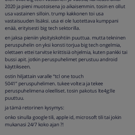
2020 ja pieni muotoisena jo aikaisemmin. tosin en ollut
usa vastainen silloin. trump kakkonen toi usa
vastaisuuden lisäksi. usa ei ole luotettava kumppani
enää, erityisesti big tech sektorilla.
en jaksa pieniin yksityiskohtiin puuttua. mutta tekninen
peruspuhelin on yksi konsti torjua big tech ongelmia,
olettaen ettei tarvitse kriittisiä ohjelmia, kuten pankki tai
bussi apit. jotkin peruspuhelimet perustuu android
käyttikseen.
ostin hiljattain varalle “tcl one touch
5041” peruspuhelimen. tukee volte:a ja tekee
peruspuhelimena oleelliset. tosin pakotus lte4g:lle
puuttuu.
ja tämä retorinen kysymys:
onko sinulla google tili, apple id, microsoft tili tai jokin
mukanasi 24/7 koko ajan ?!