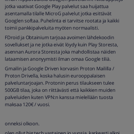
jotka vaativat Google Play palvelut saa huijattua
asentamalla tilalle MicroG palvelut jotka esittävät
Googlen softaa. Puhelinta ei tarvitse rootata ja kaikki
toimii pankkipalveluita myöten normaalisti.
FDroid ja Obtainium tarjoaa avoimen lähdekoodin
sovellukset ja ne jotka eivät löydy kuin Play Storesta,
asennan Aurora Storesta joka mahdollistaa näiden
lataamisen anonyymisti ilman omaa Google tiliä.
Gmailin ja Google Driven korvasin Proton Maililla /
Proton Drivella, koska halusin eurooppalaisen
palveluntarjoajan. Protonin perus tilaukseen tulee
500GB tilaa, joka on riittävästi että kaikkien muiden
palveluiden kuten VPN:n kanssa mielellään tuosta
maksaa 120€ / vuosi.
onneksi olkoon.
olen ollut big tech vastainen jo vuosia, karkeasti alkoi