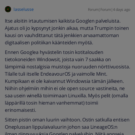
lasselusse
Forum|Forum|4 days ago
Itse aloitin irtautumisen kaikista Googlen palveluista.
Ajatus oli jo kypsynyt jonkin aikaa, mutta Trumpin toinen
kausi on vauhdittanut tätä jenkkien arvaamattoman
digitaalisen politiikan käänteiden myötä.
Ennen Googlea hyvästelin tosin kotitalouden
tietokoneiden Windowsit, joista vain 7 saakka on
lämpimiä nostalgisia muistoja nuoruuden nörttivuosista.
Tilalle tuli itselle EndeavourOS ja vaimolle Mint.
Kumpikaan ei ole kaivannut Windowsia tämän jälkeen.
Niihin ohjelmiin mihin ei ole open source vastineita, ne
saa usein winellä toimimaan Linuxilla. Myös pelit (omalla
läppärillä tosin hieman vanhemmat) toimii
erinomaisesti.
Sitten pistin oman luurin vaihtoon. Ostin satkulla entisen
Oneplussan lippulaivaluurin johon saa LineageOS:n
ilman riippuvuuksia Googlen palveluihin. Niitä appseja