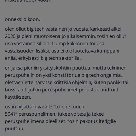
onneksi olkoon.
olen ollut big tech vastainen jo vuosia, karkeasti alkoi
2020 ja pieni muotoisena jo aikaisemmin. tosin en ollut
usa vastainen silloin. trump kakkonen toi usa
vastaisuuden lisäksi. usa ei ole luotettava kumppani
enää, erityisesti big tech sektorilla.
en jaksa pieniin yksityiskohtiin puuttua. mutta tekninen
peruspuhelin on yksi konsti torjua big tech ongelmia,
olettaen ettei tarvitse kriittisiä ohjelmia, kuten pankki tai
bussi apit. jotkin peruspuhelimet perustuu android
käyttikseen.
ostin hiljattain varalle “tcl one touch
5041” peruspuhelimen. tukee volte:a ja tekee
peruspuhelimena oleelliset. tosin pakotus lte4g:lle
puuttuu.