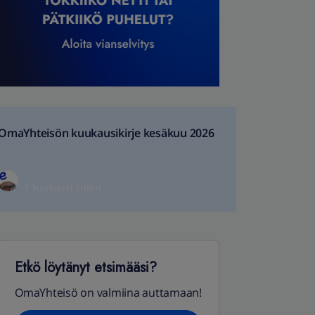
OmaYhteisön kuukausikirje kesäkuu 2026
1 kuukausi sitten
Etkö löytänyt etsimääsi?
OmaYhteisö on valmiina auttamaan!