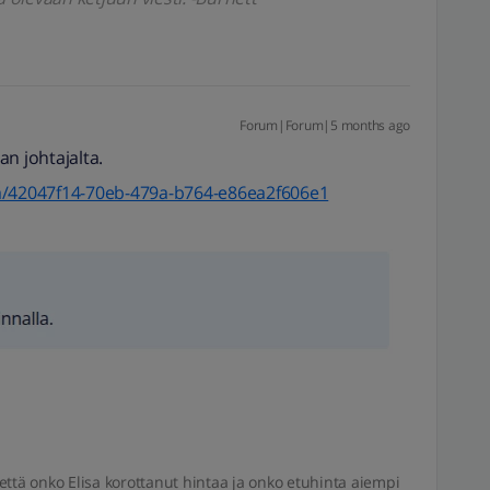
Forum|Forum|5 months ago
an johtajalta.
et/a/42047f14-70eb-479a-b764-e86ea2f606e1
että onko Elisa korottanut hintaa ja onko etuhinta aiempi