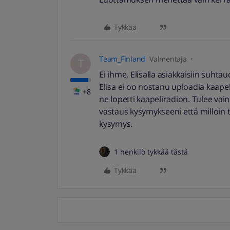
Tykkää
Team_Finland
Valmentaja
T
Ei ihme, Elisalla asiakkaisiin suhtau
Elisa ei oo nostanu uploadia kaapel
+8
ne lopetti kaapeliradion. Tulee va
vastaus kysymykseeni että milloin tu
kysymys.
1 henkilö tykkää tästä
Tykkää