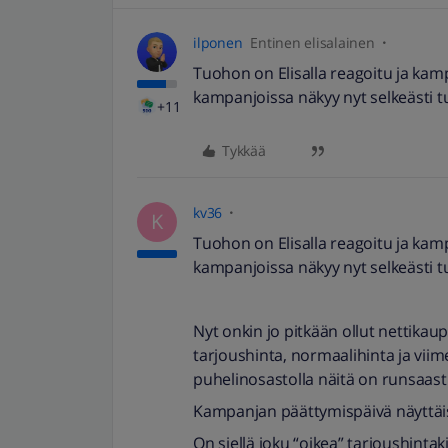
ilponen
Entinen elisalainen
Tuohon on Elisalla reagoitu ja kam
kampanjoissa näkyy nyt selkeästi tu
+11
Tykkää
kv36
K
Tuohon on Elisalla reagoitu ja kam
kampanjoissa näkyy nyt selkeästi tu
Nyt onkin jo pitkään ollut nettikau
tarjoushinta, normaalihinta ja viim
puhelinosastolla näitä on runsaasti
Kampanjan päättymispäivä näyttäis
On siellä joku “oikea” tarjoushinta