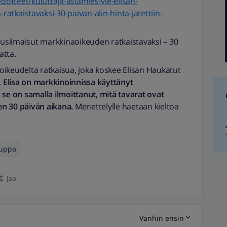
edotteet/kuluttaja-asiamies-vie-elisan-
tkaistavaksi-30-paivan-alin-hinta-jatettiin-
nnusilmaisut markkinaoikeuden ratkaistavaksi – 30
atta.
ikeudelta ratkaisua, joka koskee Elisan Haukatut
.
Elisa on markkinoinnissa käyttänyt
 se on samalla ilmoittanut, mitä tavarat ovat
n 30 päivän aikana.
Menettelylle haetaan kieltoa
auppa
Jaa
Vanhin ensin