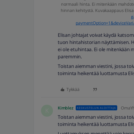
normaali hinta. Ei mitenkään mahdoto
hinnan kehitystä. Kuvakaappaus Elis
g
paymentOption=1&deviceVa
Elisan johtajat voivat käydä katsom
tuon hintahistorian näyttämisen. Hei
ei ole etuhintaa. Ei ole mitenkään 
paremmin.
Toistan aiemman viestini, jossa toi
toiminta heikentää luottamusta El
Tykkää
Kimblez
OmaYht
KESKUSTELUN ALOITTAJA
K
Toistan aiemman viestini, jossa toi
toiminta heikentää luottamusta El
Luottamuksen menettää vain kerra