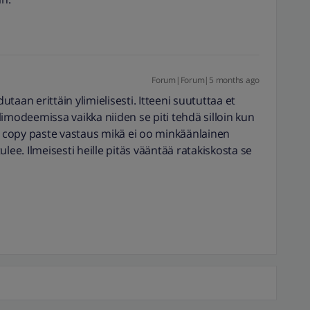
Forum|Forum|5 months ago
dutaan erittäin ylimielisesti. Itteeni suututtaa et
imodeemissa vaikka niiden se piti tehdä silloin kun
in copy paste vastaus mikä ei oo minkäänlainen
lee. Ilmeisesti heille pitäs vääntää ratakiskosta se