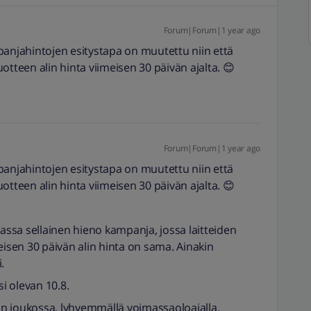
Forum|Forum|1 year ago
panjahintojen esitystapa on muutettu niin että
otteen alin hinta viimeisen 30 päivän ajalta. 😊
Forum|Forum|1 year ago
panjahintojen esitystapa on muutettu niin että
otteen alin hinta viimeisen 30 päivän ajalta. 😊
passa sellainen hieno kampanja, jossa laitteiden
eisen 30 päivän alin hinta on sama. Ainakin
.
i olevan 10.8.
kin joukossa, lyhyemmällä voimassaoloajalla.