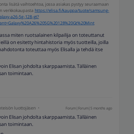
nta lisätä vaihtoehtoa, jossa asiakas pystyy seuraamaan
an verkkokaupasta
https://elisa.fi/kauppa/tuote/samsung-
alaxy-a26-5g-128-gt?
riant=Galaxy%20A26%205G%20128%20Gt%20Mint
assa miten ruotsalainen kilpailija on toteuttanut
llä on esitetty hintahistoria myös tuotteilla, joilla
mahdotonta toteuttaa myös Elisalla ja tehdä itse
voin Elisan johdolta skarppaamista. Tälläinen
isan toimintaan.
eisön luottojäsen
Forum|Forum|5 months ago
voin Elisan johdolta skarppaamista. Tälläinen
isan toimintaan.
n.