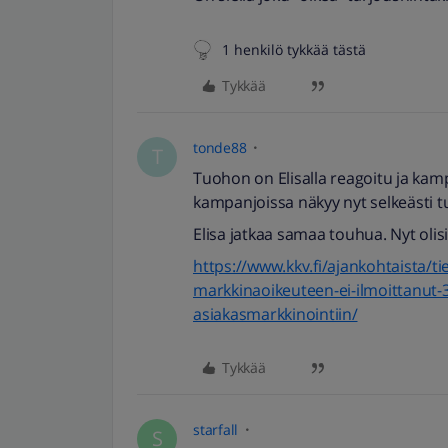
1 henkilö tykkää tästä
Tykkää
tonde88
T
Tuohon on Elisalla reagoitu ja kam
kampanjoissa näkyy nyt selkeästi tu
Elisa jatkaa samaa touhua. Nyt olisi
https://www.kkv.fi/ajankohtaista/tie
markkinaoikeuteen-ei-ilmoittanut-3
asiakasmarkkinointiin/
Tykkää
starfall
S