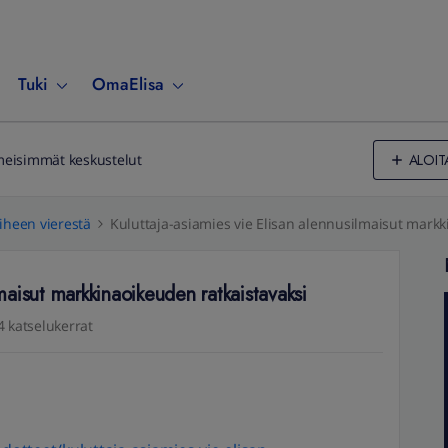
Tuki
OmaElisa
ALOIT
meisimmät keskustelut
iheen vierestä
Kuluttaja-asiamies vie Elisan alennusilmaisut markk
lmaisut markkinaoikeuden ratkaistavaksi
4 katselukerrat