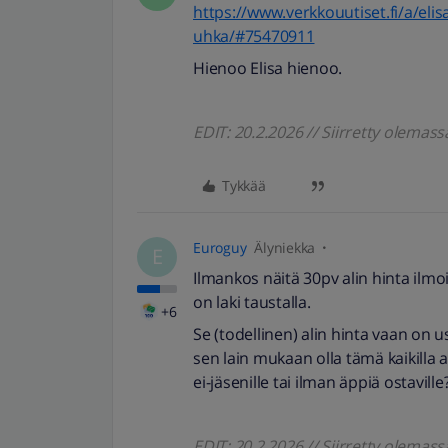
https://www.verkkouutiset.fi/a/el
uhka/#75470911
Hienoo Elisa hienoo.
EDIT: 20.2.2026 // Siirretty olemass
Tykkää
Euroguy
Älyniekka
E
Ilmankos näitä 30pv alin hinta ilmo
on laki taustalla.
+6
Se (todellinen) alin hinta vaan on us
sen lain mukaan olla tämä kaikilla a
ei-jäsenille tai ilman äppiä ostaville
EDIT: 20.2.2026 // Siirretty olemass