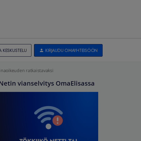
A KESKUSTELU
KIRJAUDU OMAYHTEISÖÖN
inaoikeuden ratkaistavaksi
Netin vianselvitys OmaElisassa