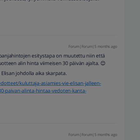
Forum|Forum|5 months ago
panjahintojen esitystapa on muutettu niin että
otteen alin hinta viimeisen 30 päivän ajalta. 😊
 Elisan johdolla aika skarpata.
dotteet/kuluttaja-asiamies-vie-elisan-jalleen-
0-paivan-alinta-hintaa-vedoten-kanta-
Forum|Forum|5 months ago