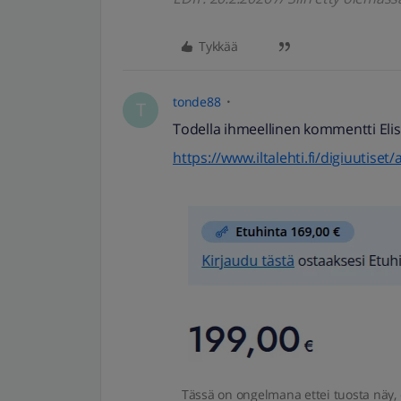
Tykkää
tonde88
T
Todella ihmeellinen kommentti Elis
https://www.iltalehti.fi/digiuutis
Tässä on ongelmana ettei tuosta näy, 