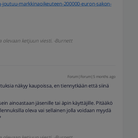
isa-joutuu-markkinaoikeuteen-200000-euron-sakon-
a olevaan ketjuun viesti. -Burnett
Forum|Forum|5 months ago
ituksia näkyy kaupoissa, en tiennytkään että siinä
ein ainoastaan jäsenille tai äpin käyttäjille. Pitääkö
lennuksilla oleva vai sellainen jolla voidaan myydä
?
a olevaan ketjuun viesti. -Burnett