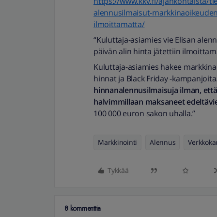
https://www.kkv.fi/ajankohtaista/ti
alennusilmaisut-markkinaoikeuden-ra
ilmoittamatta/
“Kuluttaja-asiamies vie Elisan ale
päivän alin hinta jätettiin ilmoittam
Kuluttaja-asiamies hakee markkinao
hinnat ja Black Friday -kampanjoita
hinnanalennusilmaisuja ilman, että
halvimmillaan maksaneet edeltävie
100 000 euron sakon uhalla.”
Markkinointi
Alennus
Verkkok
Tykkää
8 kommenttia