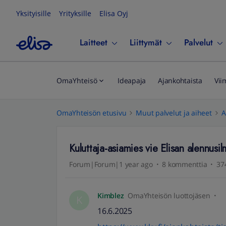
Yksityisille
Yrityksille
Elisa Oyj
Laitteet
Liittymät
Palvelut
OmaYhteisö
Ideapaja
Ajankohtaista
Vii
OmaYhteisön etusivu
Muut palvelut ja aiheet
A
Kuluttaja-asiamies vie Elisan alennusi
Forum|Forum|1 year ago
8 kommenttia
37
Kimblez
OmaYhteisön luottojäsen
K
16.6.2025