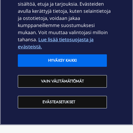
sisältöä, etuja ja tarjouksia. Evästeiden
Palvelut
avulla kerättyjä tietoja, kuten selaintietoja
ja ostotietoja, voidaan jakaa
Tuki
kumppaneillemme suostumuksesi
mukaan. Voit muuttaa valintojasi milloin
tahansa.
Lue lisää tietosuojasta ja
Ajankohtaista
evästeistä.
Elisa Oyj
HYVÄKSY KAIKKI
In English
VAIN VÄLTTÄMÄTTÖMÄT
På Svenska
EVÄSTEASETUKSET
Sopimusehdot
Tietosuoja
Saavutettavuus
Evästeasetukset
Tekijänoikeudet © 2026 Elisa Oyj.