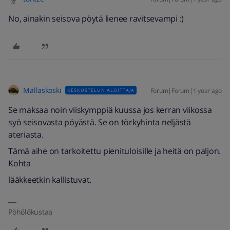
No, ainakin seisova pöytä lienee ravitsevampi :)
Mallaskoski
Forum|Forum|1 year ago
KESKUSTELUN ALOITTAJA
Se maksaa noin viiskymppiä kuussa jos kerran viikossa
syö seisovasta pöyästä. Se on törkyhinta neljästä
ateriasta.
Tämä aihe on tarkoitettu pienituloisille ja heitä on paljon.
Kohta
lääkkeetkin kallistuvat.
Pöhölökustaa