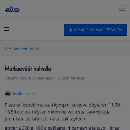
KIRJAUDU OMAYHTEISÖÖN
Aiheen vierestä
Matkaeväät halvalla
Forum|Forum|1 year ago
3 kommenttia
Mallaskoski
Pizza tai kebab maksaa kympin. seisova pöytä on 11,90-
13,50 euroa. näytän miten halvalla saa syömistä ja
juomista Lidlistä. Iso masu tuli täyteen.
gotleria 300 g, 100 g suklaata, 4 banaania ja puoli litraa