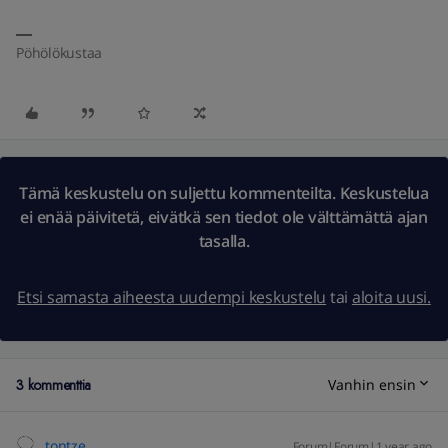
Pöhölökustaa
Tämä keskustelu on suljettu kommenteilta. Keskustelua
ei enää päivitetä, eivätkä sen tiedot ole välttämättä ajan
tasalla.
Etsi samasta aiheesta uudempi keskustelu
tai
aloita uusi.
3 kommenttia
Vanhin ensin
tontze
Forum|Forum|1 year ago