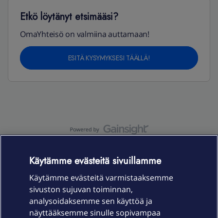
Etkö löytänyt etsimääsi?
OmaYhteisö on valmiina auttamaan!
ESITÄ KYSYMYKSESI TÄÄLLÄ!
OmaYhteisö-käyttöehdot
Accessibility statement
Käytämme evästeitä sivuillamme
Käytämme evästeitä varmistaaksemme
sivuston sujuvan toiminnan,
Laitteet & liittymät
analysoidaksemme sen käyttöä ja
näyttääksemme sinulle sopivampaa