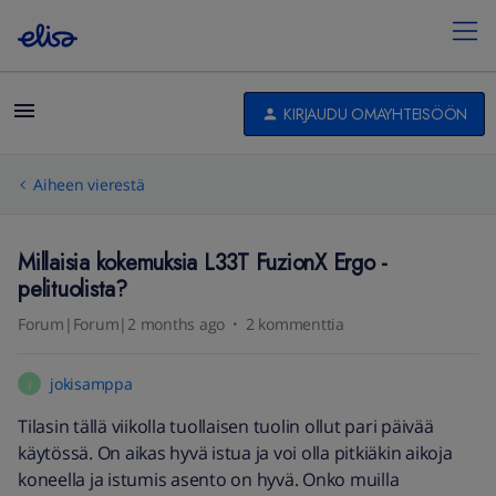
KIRJAUDU OMAYHTEISÖÖN
Aiheen vierestä
Millaisia kokemuksia L33T FuzionX Ergo -
pelituolista?
Forum|Forum|2 months ago
2 kommenttia
jokisamppa
J
Tilasin tällä viikolla tuollaisen tuolin ollut pari päivää
käytössä. On aikas hyvä istua ja voi olla pitkiäkin aikoja
koneella ja istumis asento on hyvä. Onko muilla