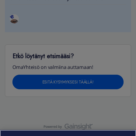
Etkö löytänyt etsimääsi?
OmaYhteisö on valmiina auttamaan!
ESITÄ KYSYMYKSESI TÄÄLLÄ!