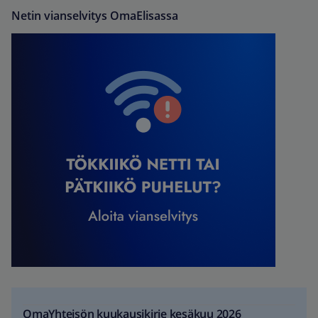
Netin vianselvitys OmaElisassa
OmaYhteisön kuukausikirje kesäkuu 2026