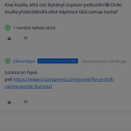
Kiva kuulla, että oot löytänyt sopivan pelituolin!🤩 Onko
muilla yhteisöläisillä ollut käytössä tätä samaa tuolia?
1 henkilö tykkää tästä
J
jokisamppa
Forum|Forum|1 month ago
KESKUSTELUN ALOITTAJA
J
tuossa on hyvä
peli
https://www.crazygames.com/game/force-drift-
racing-aussie-burnout