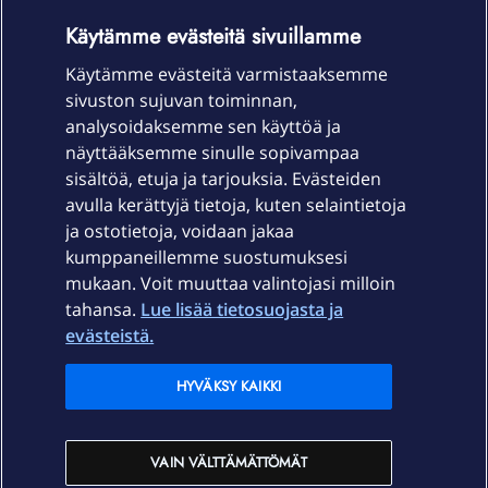
OmaYhteisö-käyttöehdot
Accessibility statement
Käytämme evästeitä sivuillamme
Käytämme evästeitä varmistaaksemme
sivuston sujuvan toiminnan,
Laitteet & liittymät
analysoidaksemme sen käyttöä ja
näyttääksemme sinulle sopivampaa
sisältöä, etuja ja tarjouksia. Evästeiden
Palvelut
avulla kerättyjä tietoja, kuten selaintietoja
ja ostotietoja, voidaan jakaa
Tuki
kumppaneillemme suostumuksesi
mukaan. Voit muuttaa valintojasi milloin
tahansa.
Lue lisää tietosuojasta ja
Ajankohtaista
evästeistä.
Elisa Oyj
HYVÄKSY KAIKKI
In English
VAIN VÄLTTÄMÄTTÖMÄT