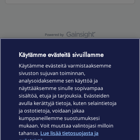
OmaYhteisö-käyttöehdot
Accessibility statement
Käytämme evästeitä sivuillamme
Käytämme evästeitä varmistaaksemme
sivuston sujuvan toiminnan,
Laitteet & liittymät
analysoidaksemme sen käyttöä ja
näyttääksemme sinulle sopivampaa
sisältöä, etuja ja tarjouksia. Evästeiden
Palvelut
avulla kerättyjä tietoja, kuten selaintietoja
ja ostotietoja, voidaan jakaa
Tuki
kumppaneillemme suostumuksesi
mukaan. Voit muuttaa valintojasi milloin
tahansa.
Lue lisää tietosuojasta ja
Ajankohtaista