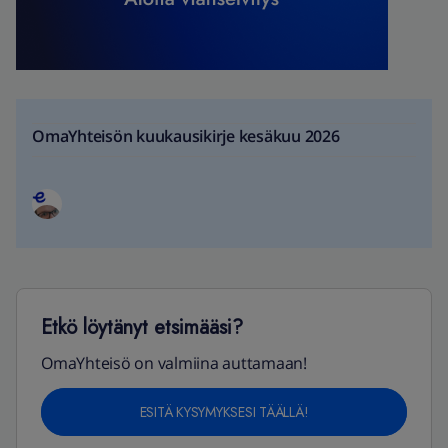
OmaYhteisön kuukausikirje kesäkuu 2026
Etkö löytänyt etsimääsi?
OmaYhteisö on valmiina auttamaan!
ESITÄ KYSYMYKSESI TÄÄLLÄ!