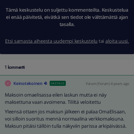
Tämä keskustelu on suljettu kommenteilta. Keskustelua
ei enää päivitetä, eivätkä sen tiedot ole välttämättä ajan
tasalla.
Etsi samasta aiheesta uudempi keskustelu
tai
aloita uusi.
1 kommentti
Keinotekoinen
Forum|Forum|4 years ago
VASTAUS
K
Maksoin omaelisassa eilen laskun mutta ei näy
maksettuna vaan avoimena. Tililtä veloitettu
Yleensä ottaen jos maksun jälkeen ei palaa OmaElisaan,
voi silloin suoritus mennä normaalina verkkomaksuna.
Maksun pitäisi tällöin tulla näkyviin parissa arkipäivässä.