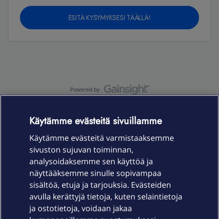
ESITÄ KYSYMYKSESI TÄÄLLÄ!
OmaYhteisö-käyttöehdot
Accessibility statement
Käytämme evästeitä sivuillamme
Käytämme evästeitä varmistaaksemme
sivuston sujuvan toiminnan,
Laitteet & liittymät
analysoidaksemme sen käyttöä ja
näyttääksemme sinulle sopivampaa
sisältöä, etuja ja tarjouksia. Evästeiden
Palvelut
avulla kerättyjä tietoja, kuten selaintietoja
ja ostotietoja, voidaan jakaa
Tuki