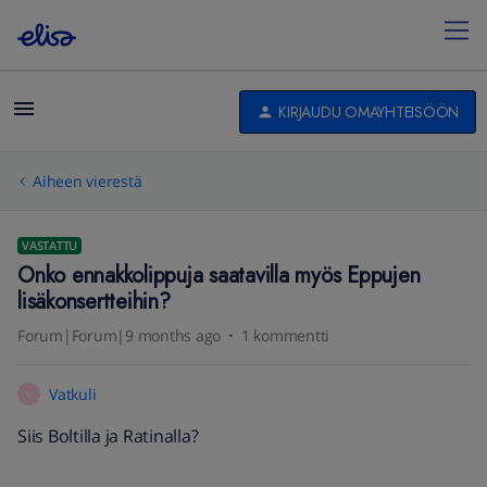
KIRJAUDU OMAYHTEISÖÖN
Aiheen vierestä
VASTATTU
Onko ennakkolippuja saatavilla myös Eppujen
lisäkonsertteihin?
Forum|Forum|9 months ago
1 kommentti
Vatkuli
V
Siis Boltilla ja Ratinalla?