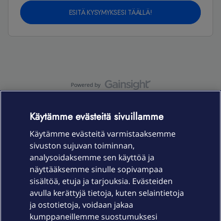
ESITÄ KYSYMYKSESI TÄÄLLÄ!
OmaYhteisö-käyttöehdot
Accessibility statement
Käytämme evästeitä sivuillamme
Käytämme evästeitä varmistaaksemme
sivuston sujuvan toiminnan,
Laitteet & liittymät
analysoidaksemme sen käyttöä ja
näyttääksemme sinulle sopivampaa
sisältöä, etuja ja tarjouksia. Evästeiden
Palvelut
avulla kerättyjä tietoja, kuten selaintietoja
ja ostotietoja, voidaan jakaa
Tuki
kumppaneillemme suostumuksesi