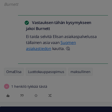
Burnett
Vastauksen tähän kysymykseen
jakoi
Burnett
Ei taida selvitä Elisan asiakaspalvelussa
tällainen asia vaan
Suomen
asiakastiedon
kautta. 🤔
OmaElisa
Luottokauppasopimus
maksullinen
1 henkilö tykkää tästä
M