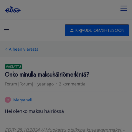
KIRJAUDU OMAYHTEISÖÖN
Aiheen vierestä
VASTATTU
Onko minulla maksuhäiriömerkintä?
Forum|Forum|1 year ago
2 kommenttia
Maryanalii
M
Hei olenko maksu häiriössä
EDIT: 28.10.2024 // Muokattu otsikkoa kuvaavammaksi. -