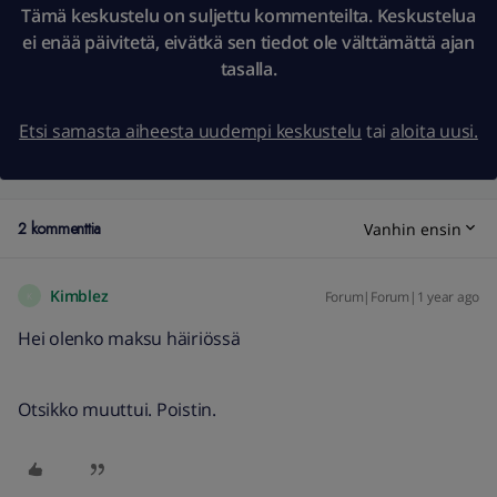
Tämä keskustelu on suljettu kommenteilta. Keskustelua
ei enää päivitetä, eivätkä sen tiedot ole välttämättä ajan
tasalla.
Etsi samasta aiheesta uudempi keskustelu
tai
aloita uusi.
2 kommenttia
Vanhin ensin
Kimblez
Forum|Forum|1 year ago
K
Hei olenko maksu häiriössä
Otsikko muuttui. Poistin.