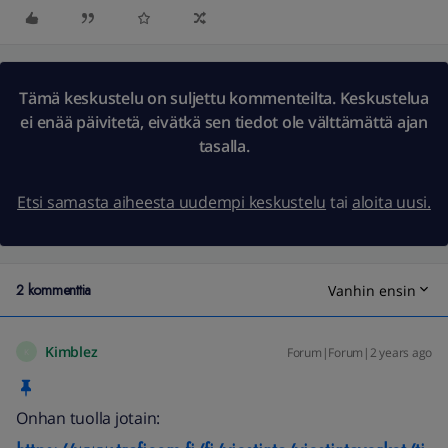
Tämä keskustelu on suljettu kommenteilta. Keskustelua
ei enää päivitetä, eivätkä sen tiedot ole välttämättä ajan
tasalla.
Etsi samasta aiheesta uudempi keskustelu
tai
aloita uusi.
2 kommenttia
Vanhin ensin
Kimblez
Forum|Forum|2 years ago
K
Onhan tuolla jotain: