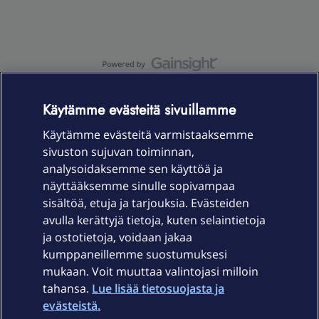
OmaYhteisö-käyttöehdot
Accessibility statement
Käytämme evästeitä sivuillamme
Käytämme evästeitä varmistaaksemme
sivuston sujuvan toiminnan,
Laitteet & liittymät
analysoidaksemme sen käyttöä ja
näyttääksemme sinulle sopivampaa
sisältöä, etuja ja tarjouksia. Evästeiden
Palvelut
avulla kerättyjä tietoja, kuten selaintietoja
ja ostotietoja, voidaan jakaa
Tuki
kumppaneillemme suostumuksesi
mukaan. Voit muuttaa valintojasi milloin
tahansa.
Lue lisää tietosuojasta ja
Ajankohtaista
evästeistä.