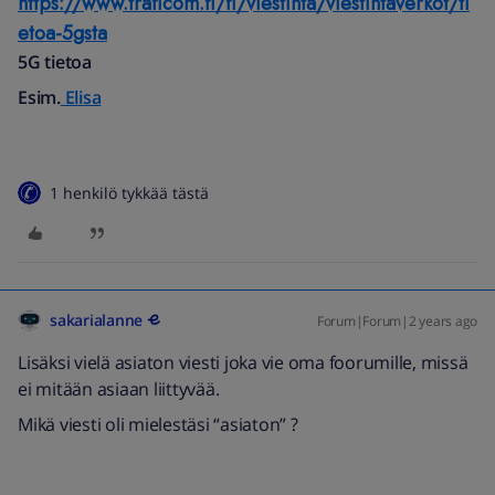
https://www.traficom.fi/fi/viestinta/viestintaverkot/ti
etoa-5gsta
5G tietoa
Esim.
Elisa
1 henkilö tykkää tästä
sakarialanne
Forum|Forum|2 years ago
Lisäksi vielä asiaton viesti joka vie oma foorumille, missä
ei mitään asiaan liittyvää.
Mikä viesti oli mielestäsi “asiaton” ?