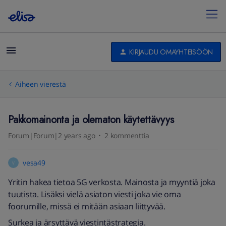
KIRJAUDU OMAYHTEISÖÖN
Aiheen vierestä
Pakkomainonta ja olematon käytettävyys
Forum|Forum|2 years ago
2 kommenttia
vesa49
V
Yritin hakea tietoa 5G verkosta. Mainosta ja myyntiä joka
tuutista. Lisäksi vielä asiaton viesti joka vie oma
foorumille, missä ei mitään asiaan liittyvää.
Surkea ja ärsyttävä viestintästrategia.