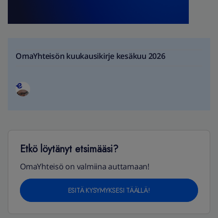
OmaYhteisön kuukausikirje kesäkuu 2026
Etkö löytänyt etsimääsi?
OmaYhteisö on valmiina auttamaan!
ESITÄ KYSYMYKSESI TÄÄLLÄ!