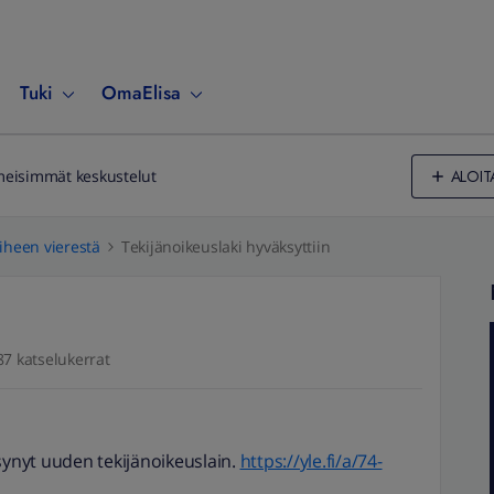
Tuki
OmaElisa
ALOIT
meisimmät keskustelut
iheen vierestä
Tekijänoikeuslaki hyväksyttiin
87 katselukerrat
synyt uuden tekijänoikeuslain.
https://yle.fi/a/74-