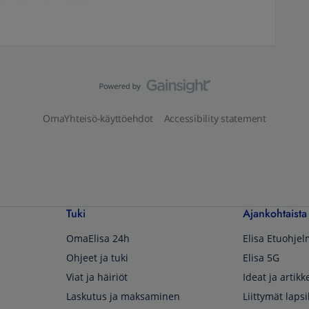
OmaYhteisö-käyttöehdot
Accessibility statement
Tuki
Ajankohtaista
OmaElisa 24h
Elisa Etuohje
Ohjeet ja tuki
Elisa 5G
Viat ja häiriöt
Ideat ja artikke
Laskutus ja maksaminen
Liittymät lapsi