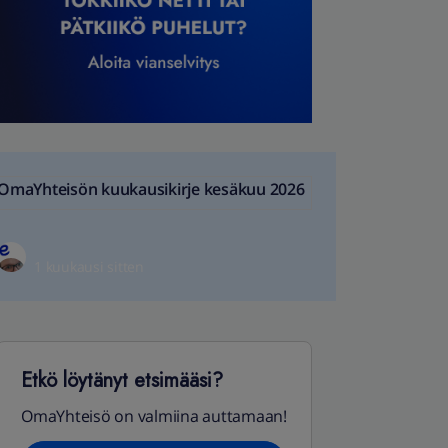
OmaYhteisön kuukausikirje kesäkuu 2026
1 kuukausi sitten
Etkö löytänyt etsimääsi?
OmaYhteisö on valmiina auttamaan!