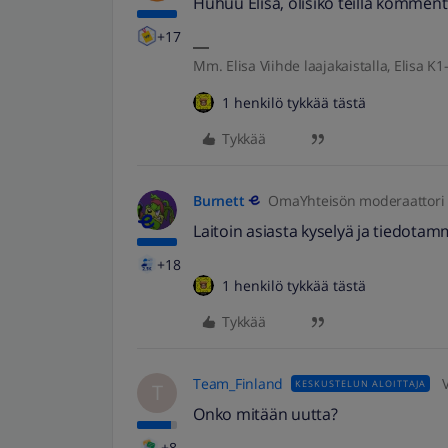
Huhuu Elisa, olisiko teillä kommen
+17
Mm. Elisa Viihde laajakaistalla, Elisa K1-
1 henkilö tykkää tästä
Tykkää
Burnett
OmaYhteisön moderaattori
Laitoin asiasta kyselyä ja tiedota
+18
1 henkilö tykkää tästä
Tykkää
Team_Finland
KESKUSTELUN ALOITTAJA
T
Onko mitään uutta?
+8