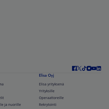
Elisa Oyj
lma
Elisa yrityksenä
Yrityksille
lit
Operaattoreille
lle ja nuorille
Rekrytointi