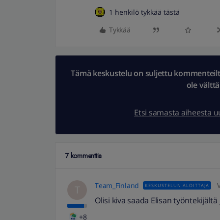
1 henkilö tykkää tästä
Tykkää
Tämä keskustelu on suljettu kommenteilta.
ole vältt
Etsi samasta aiheesta 
7 kommenttia
Team_Finland
KESKUSTELUN ALOITTAJA
T
Olisi kiva saada Elisan työntekijäl
+8