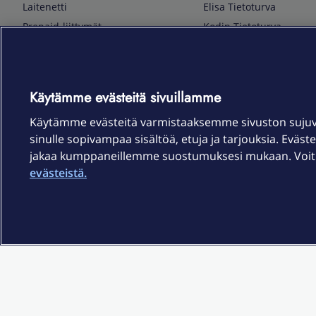
Laitenetti
Elisa Tietoturva
Prepaid-liittymät
Kodin Tietoturva
Puhelimet ja tarvikkeet
Mobiilivarmenne
Tietotekniikka
Kuka soittaa
Pelaaminen
Sähköpostipalvelu
Käytämme evästeitä sivuillamme
TV & audio
Elisa Kotiverkko
Käytämme evästeitä varmistaaksemme sivuston suju
Kodinkoneet
Elisa Pilvilinna
sinulle sopivampaa sisältöä, etuja ja tarjouksia. Eväste
Kamerat ja dronet
Elisa Laiteturva
jakaa kumppaneillemme suostumuksesi mukaan. Voit m
Kellot ja rannekkeet
Elisa Rinnakkaisliittymä
evästeistä.
Älykoti
Elisa Kotiturva -hälytys
Elisa Vaihtoetu
Elisa Kotiakku
Sopimusehdot
Tietosuoja
Saavutettavuus
Evästeasetukset
Tekijänoikeud