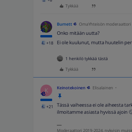
Tykkää
Burnett
OmaYhteisön moderaattori
Onko mitään uutta?
Ei ole kuulunut, mutta huutelin p
+18
1 henkilö tykkää tästä
Tykkää
Keinotekoinen
Elisalainen
K
Tässä vaiheessa ei ole aiheesta tar
+21
ilmoitamme asiasta hyvissä ajoin 
Moderaattori 2019-2024, nykyisin muis