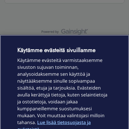
OmaYhteisö-käyttöehdot
Accessibility statement
Käytämme evästeitä sivuillamme
Käytämme evästeitä varmistaaksemme
sivuston sujuvan toiminnan,
Laitteet & liittymät
analysoidaksemme sen käyttöä ja
näyttääksemme sinulle sopivampaa
sisältöä, etuja ja tarjouksia. Evästeiden
Palvelut
avulla kerättyjä tietoja, kuten selaintietoja
ja ostotietoja, voidaan jakaa
Tuki
kumppaneillemme suostumuksesi
mukaan. Voit muuttaa valintojasi milloin
tahansa.
Lue lisää tietosuojasta ja
Ajankohtaista