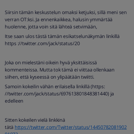
Siirsin tämän keskustelun omaksi ketjuksi, sillä meni sen
verran OT:ksi. Ja ennenkaikkea, halusin ymmärtää
huolenne, jotta voin sitä lähteä setvimään,
Itse saan ulos tästä tämän esikatselunäkymän linkillä
https ://twitter.com/jack/status/20
Joka on mielestäni oikein hyvä yksittäisissä
kommenteissa. Mutta tok tämä ei viittaa ollenkaan
siihen, että kyseessä on ylipäätään twiitti.
Samoin kokeilin vähän erilaisella linkillä (https:
//twitter.com/jack/status/697613801848381440) ja
edelleen
Sitten kokeilen vielä linkkinä
tätä
https://twitter.com/Twitter/status/14450782081902