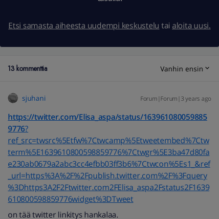
Etsi samasta aiheesta uudempi keskustelu
tai
aloita uusi.
13 kommenttia
Vanhin ensin
sjuhani
Forum|Forum|3 years ago
https://twitter.com/Elisa_aspa/status/163961080059885
9776
?
ref_src=twsrc%5Etfw%7Ctwcamp%5Etweetembed%7Ctw
term%5E1639610800598859776%7Ctwgr%5E3ba47d80fa
e230ab0679a2abc3cc4efbb03ff3b6%7Ctwcon%5Es1_&ref
_url=https%3A%2F%2Fpublish.twitter.com%2F%3Fquery
%3Dhttps3A2F2Ftwitter.com2FElisa_aspa2Fstatus2F1639
610800598859776widget%3DTweet
on tää twitter linkitys hankalaa.