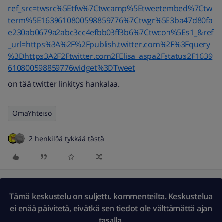
ref_src=twsrc%5Etfw%7Ctwcamp%5Etweetembed%7Ctw
term%5E1639610800598859776%7Ctwgr%5E3ba47d80fa
e230ab0679a2abc3cc4efbb03ff3b6%7Ctwcon%5Es1_&ref
_url=https%3A%2F%2Fpublish.twitter.com%2F%3Fquery
%3Dhttps3A2F2Ftwitter.com2FElisa_aspa2Fstatus2F1639
610800598859776widget%3DTweet
on tää twitter linkitys hankalaa.
OmaYhteisö
2 henkilöä tykkää tästä
Tämä keskustelu on suljettu kommenteilta. Keskustelua
ei enää päivitetä, eivätkä sen tiedot ole välttämättä ajan
tasalla.