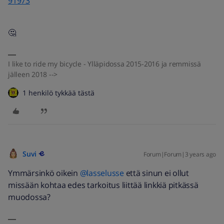
91973
🤔
I like to ride my bicycle - Ylläpidossa 2015-2016 ja remmissä
jälleen 2018 -->
1 henkilö tykkää tästä
Suvi
Forum|Forum|3 years ago
Ymmärsinkö oikein
@lasselusse
että sinun ei ollut
missään kohtaa edes tarkoitus liittää linkkiä pitkässä
muodossa?