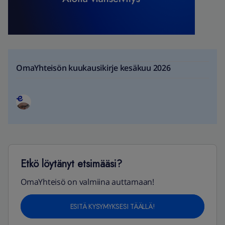
OmaYhteisön kuukausikirje kesäkuu 2026
Etkö löytänyt etsimääsi?
OmaYhteisö on valmiina auttamaan!
ESITÄ KYSYMYKSESI TÄÄLLÄ!