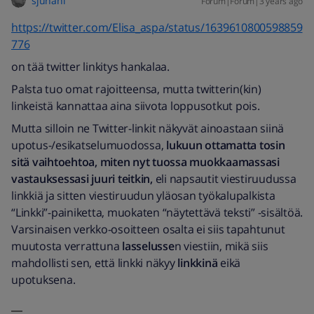
sjuhani
Forum|Forum|3 years ago
https://twitter.com/Elisa_aspa/status/1639610800598859
776
on tää twitter linkitys hankalaa.
Palsta tuo omat rajoitteensa, mutta twitterin(kin)
linkeistä kannattaa aina siivota loppusotkut pois.
Mutta silloin ne Twitter-linkit näkyvät ainoastaan siinä
upotus-/esikatselumuodossa,
lukuun ottamatta tosin
sitä vaihtoehtoa, miten nyt tuossa muokkaamassasi
vastauksessasi juuri teitkin,
eli napsautit viestiruudussa
linkkiä ja sitten viestiruudun yläosan työkalupalkista
“Linkki”-painiketta, muokaten “näytettävä teksti” -sisältöä.
Varsinaisen verkko-osoitteen osalta ei siis tapahtunut
muutosta verrattuna
lasselusse
n viestiin, mikä siis
mahdollisti sen, että linkki näkyy
linkkinä
eikä
upotuksena.