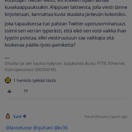
edustajan Twitter-viesti, voi linkkien sijaan laittaa
kuvakaappauksiakin. Riippuen laitteesta, jolla viesti tänne
kirjoitetaan, kannattaa kuvia skaalata järkevän kokoisiksi.
Joka tapauksessa tuo palstan Twitter-upotusominaisuus
toimii sen verran typerästi, että eikö sen voisi vaikka ihan
tyystin poistaa, ellei viestiruutuun saa vaikkapa sitä
koskevaa päälle-/pois-painiketta?
Elisalta tai sen kautta nykyisin: laajakaista (kuitu FTTB, Ethernet,
lisänopeustaso 300/300 M).
1 henkilö tykkää tästä
Suvi
Forum|Forum|3 years ago
@lasselusse
@sjuhani
@kv36