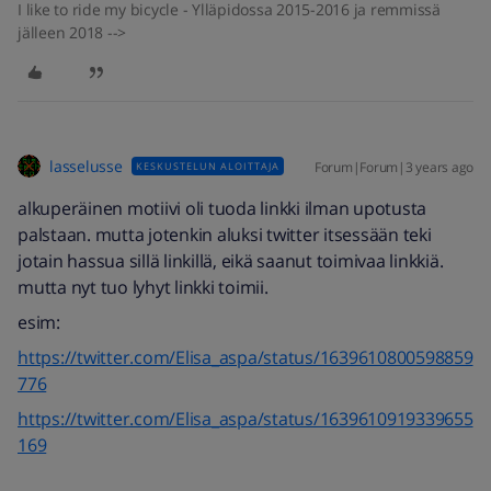
I like to ride my bicycle - Ylläpidossa 2015-2016 ja remmissä
jälleen 2018 -->
lasselusse
Forum|Forum|3 years ago
KESKUSTELUN ALOITTAJA
alkuperäinen motiivi oli tuoda linkki ilman upotusta
palstaan. mutta jotenkin aluksi twitter itsessään teki
jotain hassua sillä linkillä, eikä saanut toimivaa linkkiä.
mutta nyt tuo lyhyt linkki toimii.
esim:
https://twitter.com/Elisa_aspa/status/1639610800598859
776
https://twitter.com/Elisa_aspa/status/1639610919339655
169