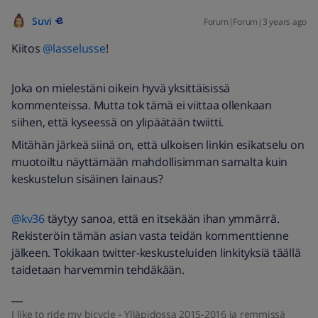
Suvi
Forum|Forum|3 years ago
Kiitos
@lasselusse
!
Joka on mielestäni oikein hyvä yksittäisissä
kommenteissa. Mutta tok tämä ei viittaa ollenkaan
siihen, että kyseessä on ylipäätään twiitti.
Mitähän järkeä siinä on, että ulkoisen linkin esikatselu on
muotoiltu näyttämään mahdollisimman samalta kuin
keskustelun sisäinen lainaus?
@kv36
täytyy sanoa, että en itsekään ihan ymmärrä.
Rekisteröin tämän asian vasta teidän kommenttienne
jälkeen. Tokikaan twitter-keskusteluiden linkityksiä täällä
taidetaan harvemmin tehdäkään.
I like to ride my bicycle - Ylläpidossa 2015-2016 ja remmissä