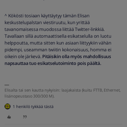
^ Kökösti tosiaan käyttäytyy tämän Elisan
keskustelupalstan viestiruutu, kun yrittää
tavanomaisessa muodossa liittää Twitter-linkkiä.
Tavallaan sillä automaattisella esikatselulla on luotu
helppoutta, mutta sitten kun asiaan liittyykiin vähän
pidempi, useamman twiitin kokonaisuus, homma ei
oikein ole järkevä.
Pitäisikin olla myös mahdollisuus
napsauttaa tuo esikatselutoiminto pois päältä.
Elisalta tai sen kautta nykyisin: laajakaista (kuitu FTTB, Ethernet,
lisänopeustaso 300/300 M).
1 henkilö tykkää tästä