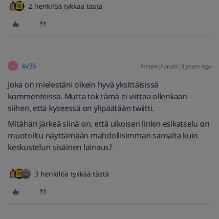
2 henkilöä tykkää tästä
kv36
Forum|Forum|3 years ago
K
Joka on mielestäni oikein hyvä yksittäisissä
kommenteissa. Mutta tok tämä ei viittaa ollenkaan
siihen, että kyseessä on ylipäätään twiitti.
Mitähän järkeä siinä on, että ulkoisen linkin esikatselu on
muotoiltu näyttämään mahdollisimman samalta kuin
keskustelun sisäinen lainaus?
3 henkilöä tykkää tästä