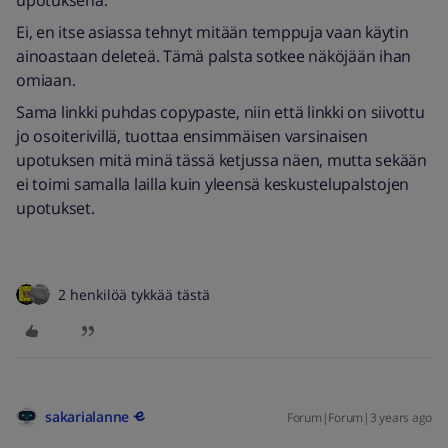
upotuksena.
Ei, en itse asiassa tehnyt mitään temppuja vaan käytin
ainoastaan deleteä. Tämä palsta sotkee näköjään ihan
omiaan.
Sama linkki puhdas copypaste, niin että linkki on siivottu
jo osoiterivillä, tuottaa ensimmäisen varsinaisen
upotuksen mitä minä tässä ketjussa näen, mutta sekään
ei toimi samalla lailla kuin yleensä keskustelupalstojen
upotukset.
2 henkilöä tykkää tästä
sakarialanne
Forum|Forum|3 years ago