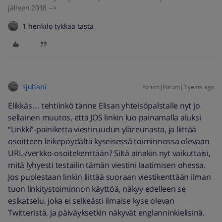
jälleen 2018 -->
1 henkilö tykkää tästä
sjuhani
Forum|Forum|3 years ago
Elikkäs… tehtiinkö tänne Elisan yhteisöpalstalle nyt jo
sellainen muutos, että JOS linkin luo painamalla aluksi
“Linkki”-painiketta viestiruudun yläreunasta, ja liittää
osoitteen leikepöydältä kyseisessä toiminnossa olevaan
URL-/verkko-osoitekenttään? Siltä ainakin nyt vaikuttaisi,
mitä lyhyesti testailin tämän viestini laatimisen ohessa.
Jos puolestaan linkin liittää suoraan viestikenttään ilman
tuon linkitystoiminnon käyttöä, näkyy edelleen se
esikatselu, joka ei selkeästi ilmaise kyse olevan
Twitteristä, ja päiväyksetkin näkyvät englanninkielisinä.