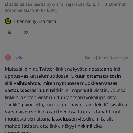
Elisalta tai sen kautta nykyisin: laajakaista (kuitu FTTB, Ethernet,
lisänopeustaso 300/300 M).
1 henkilö tykkää tästä
kv36
Forum|Forum|3 years ago
K
Mutta silloin ne Twitter-linkit näkyvät ainoastaan siinä
upotus-/esikatselumuodossa,
lukuun ottamatta tosin
sitä vaihtoehtoa, miten nyt tuossa muokkaamassasi
vastauksessasi juuri teitkin,
eli napsautit viestiruudussa
linkkiä ja sitten viestiruudun yläosan työkalupalkista
“Linkki”-painiketta, muokaten “näytettävä teksti” -sisältöä.
Varsinaisen verkko-osoitteen osalta ei siis tapahtunut
muutosta verrattuna
lasselusse
n viestiin, mikä siis
mahdollisti sen, että linkki näkyy
linkkinä
eikä