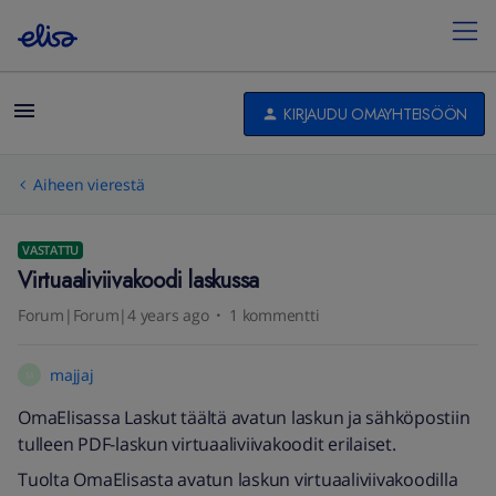
KIRJAUDU OMAYHTEISÖÖN
Aiheen vierestä
VASTATTU
Virtuaaliviivakoodi laskussa
Forum|Forum|4 years ago
1 kommentti
majjaj
M
OmaElisassa Laskut täältä avatun laskun ja sähköpostiin
tulleen PDF-laskun virtuaaliviivakoodit erilaiset.
Tuolta OmaElisasta avatun laskun virtuaaliviivakoodilla