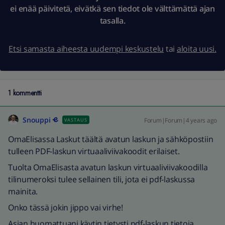
ei enää päivitetä, eivätkä sen tiedot ole välttämättä ajan
tasalla.
Etsi samasta aiheesta uudempi keskustelu
tai
aloita uusi.
1 kommentti
Snouppi
Forum|Forum|4 years ago
VASTAUS
OmaElisassa Laskut täältä avatun laskun ja sähköpostiin
tulleen PDF-laskun virtuaaliviivakoodit erilaiset.
Tuolta OmaElisasta avatun laskun virtuaaliviivakoodilla
tilinumeroksi tulee sellainen tili, jota ei pdf-laskussa
mainita.
Onko tässä jokin jippo vai virhe!
Asian huomattuani käytin tietysti pdf-laskun tietoja