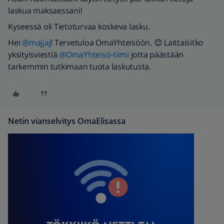
laskua maksaessani!
Kyseessä oli Tietoturvaa koskeva lasku.
Hei
@majjaj
! Tervetuloa OmaYhteisöön. 😊 Laittaisitko
yksityisviestiä
@OmaYhteisö-tiimi
jotta päästään
tarkemmin tutkimaan tuota laskutusta.
Netin vianselvitys OmaElisassa