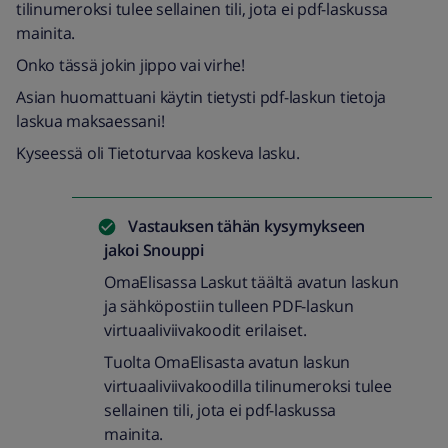
tilinumeroksi tulee sellainen tili, jota ei pdf-laskussa
mainita.
Onko tässä jokin jippo vai virhe!
Asian huomattuani käytin tietysti pdf-laskun tietoja
laskua maksaessani!
Kyseessä oli Tietoturvaa koskeva lasku.
Vastauksen tähän kysymykseen
jakoi
Snouppi
OmaElisassa Laskut täältä avatun laskun
ja sähköpostiin tulleen PDF-laskun
virtuaaliviivakoodit erilaiset.
Tuolta OmaElisasta avatun laskun
virtuaaliviivakoodilla tilinumeroksi tulee
sellainen tili, jota ei pdf-laskussa
mainita.