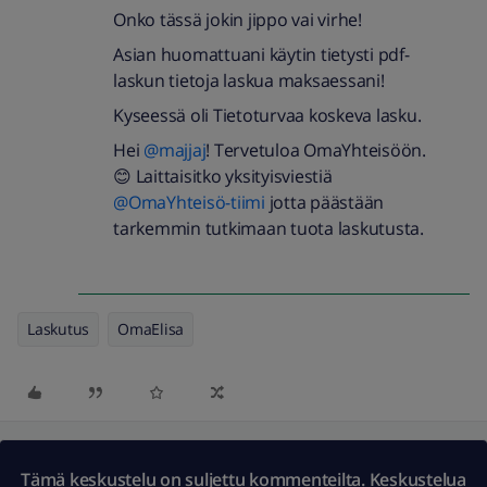
Onko tässä jokin jippo vai virhe!
Asian huomattuani käytin tietysti pdf-
laskun tietoja laskua maksaessani!
Kyseessä oli Tietoturvaa koskeva lasku.
Hei
@majjaj
! Tervetuloa OmaYhteisöön.
😊 Laittaisitko yksityisviestiä
@OmaYhteisö-tiimi
jotta päästään
tarkemmin tutkimaan tuota laskutusta.
Laskutus
OmaElisa
Tämä keskustelu on suljettu kommenteilta. Keskustelua