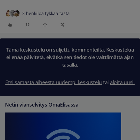
3 henkilöä tykkää tästä
Tämä keskustelu on suljettu kommenteilta. Keskustelua
ei enää päivitetä, eivätkä sen tiedot ole välttämättä ajan
tasalla.
Etsi samasta aiheesta uudempi keskustelu
tai
aloita uusi.
Netin vianselvitys OmaElisassa