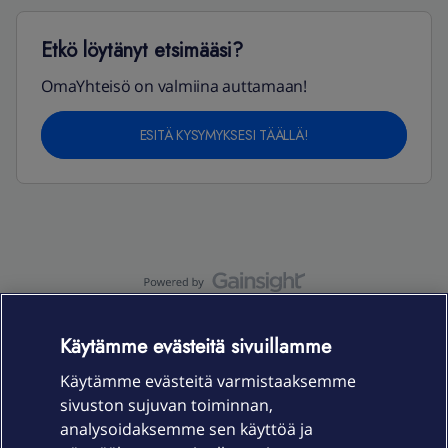
Etkö löytänyt etsimääsi?
OmaYhteisö on valmiina auttamaan!
ESITÄ KYSYMYKSESI TÄÄLLÄ!
OmaYhteisö-käyttöehdot
Accessibility statement
Käytämme evästeitä sivuillamme
Käytämme evästeitä varmistaaksemme
sivuston sujuvan toiminnan,
Laitteet & liittymät
analysoidaksemme sen käyttöä ja