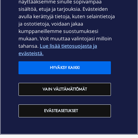
näyttääksemme sinulle sopivampaa
sisältöä, etuja ja tarjouksia. Evästeiden
Palvelut
avulla kerättyjä tietoja, kuten selaintietoja
ja ostotietoja, voidaan jakaa
Tuki
kumppaneillemme suostumuksesi
mukaan. Voit muuttaa valintojasi milloin
tahansa.
Lue lisää tietosuojasta ja
Ajankohtaista
evästeistä.
Elisa Oyj
HYVÄKSY KAIKKI
In English
VAIN VÄLTTÄMÄTTÖMÄT
På Svenska
EVÄSTEASETUKSET
Sopimusehdot
Tietosuoja
Saavutettavuus
Evästeasetukset
Tekijänoikeudet © 2026 Elisa Oyj.