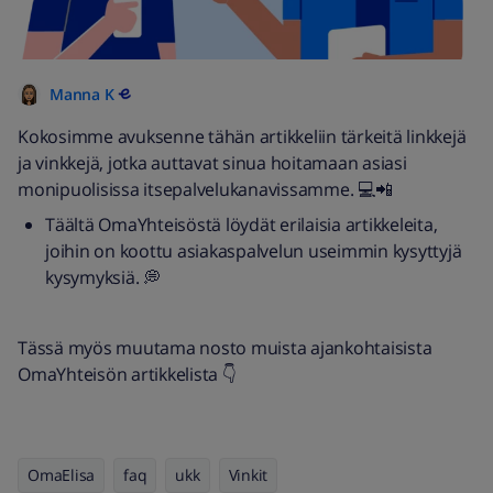
Manna K
Kokosimme avuksenne tähän artikkeliin tärkeitä linkkejä
ja vinkkejä, jotka auttavat sinua hoitamaan asiasi
monipuolisissa itsepalvelukanavissamme. 💻📲
Täältä OmaYhteisöstä löydät erilaisia artikkeleita,
joihin on koottu asiakaspalvelun useimmin kysyttyjä
kysymyksiä. 💭
Tässä myös muutama nosto muista ajankohtaisista
OmaYhteisön artikkelista 👇
OmaElisa
faq
ukk
Vinkit