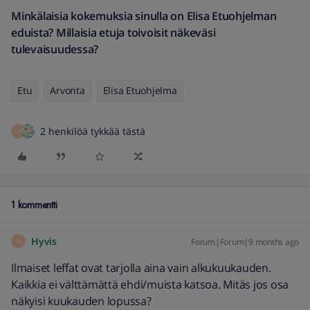
Minkälaisia kokemuksia sinulla on Elisa Etuohjelman
eduista? Millaisia etuja toivoisit näkeväsi
tulevaisuudessa?
Etu
Arvonta
Elisa Etuohjelma
2 henkilöä tykkää tästä
H
1 kommentti
Hyvis
Forum|Forum|9 months ago
H
Ilmaiset leffat ovat tarjolla aina vain alkukuukauden.
Kaikkia ei välttämättä ehdi/muista katsoa. Mitäs jos osa
näkyisi kuukauden lopussa?