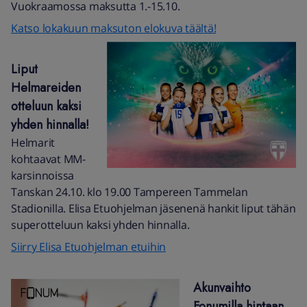
Vuokraamossa maksutta 1.-15.10.
Katso lokakuun maksuton elokuva täältä!
Liput
Helmareiden
otteluun kaksi
yhden hinnalla!
Helmarit
kohtaavat MM-
karsinnoissa
Tanskan 24.10. klo 19.00 Tampereen Tammelan
Stadionilla. Elisa Etuohjelman jäsenenä hankit liput tähän
superotteluun kaksi yhden hinnalla.
Siirry Elisa Etuohjelman etuihin
Akunvaihto
Fonumilla hintaan