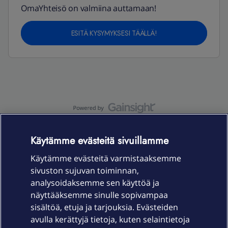
OmaYhteisö on valmiina auttamaan!
ESITÄ KYSYMYKSESI TÄÄLLÄ!
OmaYhteisö-käyttöehdot
Accessibility statement
Käytämme evästeitä sivuillamme
Käytämme evästeitä varmistaaksemme
sivuston sujuvan toiminnan,
Laitteet & liittymät
analysoidaksemme sen käyttöä ja
näyttääksemme sinulle sopivampaa
sisältöä, etuja ja tarjouksia. Evästeiden
Palvelut
avulla kerättyjä tietoja, kuten selaintietoja