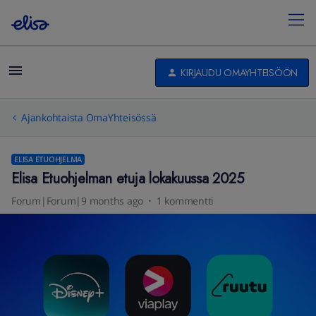
KIRJAUDU OMAYHTEISÖÖN
Ajankohtaista OmaYhteisössä
ELISA ETUOHJELMA
Elisa Etuohjelman etuja lokakuussa 2025
Forum|Forum|9 months ago
1 kommentti