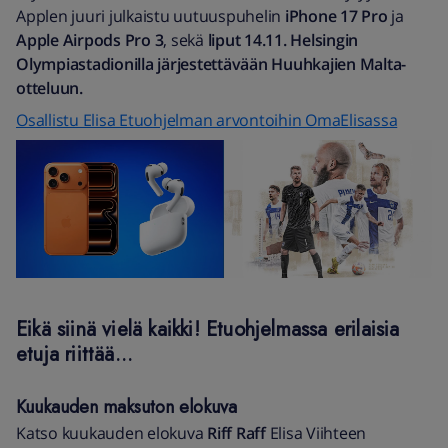
Applen juuri julkaistu uutuuspuhelin
iPhone 17 Pro
ja
Apple Airpods Pro 3
, sekä
liput 14.11. Helsingin
Olympiastadionilla järjestettävään Huuhkajien Malta-
otteluun.
Osallistu Elisa Etuohjelman arvontoihin OmaElisassa
Eikä siinä vielä kaikki! Etuohjelmassa erilaisia
etuja riittää...
Kuukauden maksuton elokuva
Katso kuukauden elokuva
Riff Raff
Elisa Viihteen