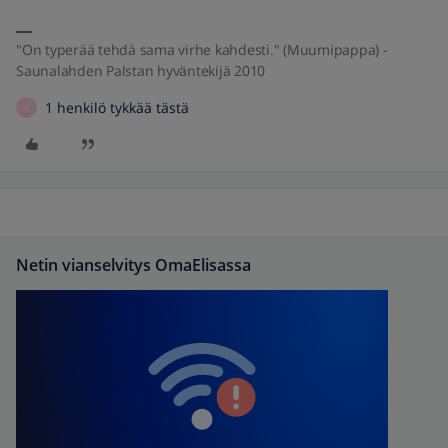
"On typerää tehdä sama virhe kahdesti." (Muumipappa) -
Saunalahden Palstan hyväntekijä 2010
1 henkilö tykkää tästä
V
Netin vianselvitys OmaElisassa