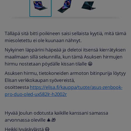
Tälläpä sitä bitti poikineen saisi sellaista kyytiä, mitä tämä
miesoletettu ei ole kuunaan nähnyt.
Nykyinen läppärini häpeää ja deletoi itsensä kierrätyksen
maailmaan sillä sekunnilla, kun tämä Asuksen hirmujen
hirmu nostetaan pöydälle kissan tilalle 😁
Asuksen hirmu, tietokoneiden armoton bitinpurija löytyy
Elisan verkkokaupan syövereistä,
osoitteesta
https://elisa.fi/kauppa/tuote/asus-zenbook-
pro-duo-oled-ux582lr-h2002r
Hyvää Joulun odotusta kaikille kanssani samassa
arvonnassa oleville 🎄🎁
Heikki Jyväskylästä 😷