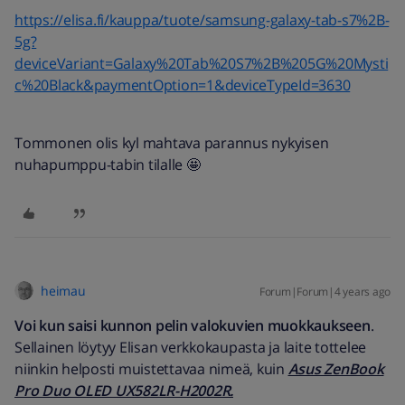
https://elisa.fi/kauppa/tuote/samsung-galaxy-tab-s7%2B-
5g?
deviceVariant=Galaxy%20Tab%20S7%2B%205G%20Mysti
c%20Black&paymentOption=1&deviceTypeId=3630
Tommonen olis kyl mahtava parannus nykyisen
nuhapumppu-tabin tilalle 🤩
heimau
Forum|Forum|4 years ago
Voi kun saisi kunnon pelin valokuvien muokkaukseen
.
Sellainen löytyy Elisan verkkokaupasta ja laite tottelee
niinkin helposti muistettavaa nimeä, kuin
Asus ZenBook
Pro Duo OLED UX582LR-H2002R.