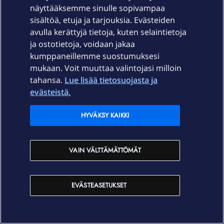
Jaryo
Forum|Forum|4 years ago
näyttääksemme sinulle sopivampaa
sisältöä, etuja ja tarjouksia. Evästeiden
https://elisa.fi/kauppa/tuote/samsung-qe65qn85aatxxc-
avulla kerättyjä tietoja, kuten selaintietoja
4k-neo-qled-65?
ja ostotietoja, voidaan jakaa
paymentOption=1&deviceVariant=QE65QN85AATXXC%2
kumppaneillemme suostumuksesi
04K%20Neo%20QLED%2065
mukaan. Voit muuttaa valintojasi milloin
tahansa.
Lue lisää tietosuojasta ja
Näin vanhemmalla iällä näkö huonontunut, niin vähän
evästeistä.
isompi telkka olis kova sana. Myös Valioliigan
seuraaminen loistavalla kuvanlaadulla saa Poolin
HYVÄKSY KAIKKI
näyttämään entistä paremmalta. Samalla saisi lahjoittaa
entisen telkan, joka teiltä ostettu, pojalle ensiasuntoonsa
tammikuun lopussa. Laitettaisi siis hyvä kiertämään.
VAIN VÄLTTÄMÄTTÖMÄT
Jarto Hyökyvaara
EVÄSTEASETUKSET