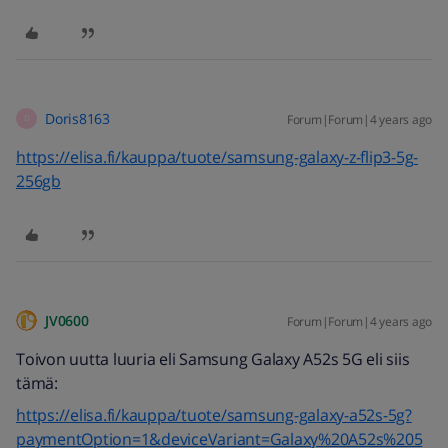
Doris8163
Forum|Forum|4 years ago
D
https://elisa.fi/kauppa/tuote/samsung-galaxy-z-flip3-5g-
256gb
JV0600
Forum|Forum|4 years ago
Toivon uutta luuria eli Samsung Galaxy A52s 5G eli siis
tämä:
https://elisa.fi/kauppa/tuote/samsung-galaxy-a52s-5g?
paymentOption=1&deviceVariant=Galaxy%20A52s%205