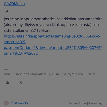
G%20Musta
TAI
jos se on loppu arvontahetkellä verkkokaupan varastolta
(ainakin nyt löytyy myös verkkokaupan varastosta) niin
sitten tällainen 32” telkkari
https://elisa.fi/kauppa/tuote/samsung-ue32t4305akxxc-
smart-tv-32?
paymentOption=1&deviceVariant=UE32T4305AKXXC%20
Smart%20TV%2032
Mm. Elisa Viihde laajakaistalla, Elisa K1-liittymiä ym. Elisalta
Örkkimörkki
Forum|Forum|4 years ago
Ö