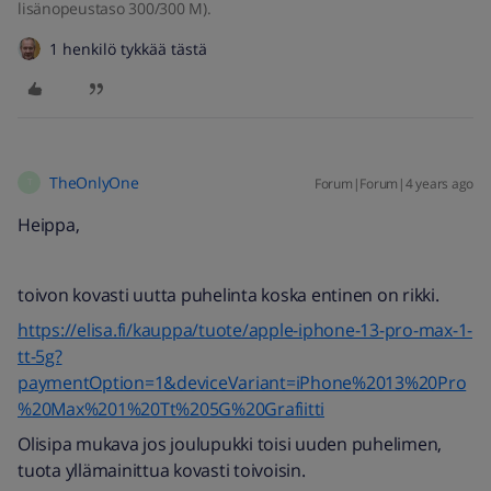
lisänopeustaso 300/300 M).
1 henkilö tykkää tästä
TheOnlyOne
Forum|Forum|4 years ago
T
Heippa,
toivon kovasti uutta puhelinta koska entinen on rikki.
https://elisa.fi/kauppa/tuote/apple-iphone-13-pro-max-1-
tt-5g?
paymentOption=1&deviceVariant=iPhone%2013%20Pro
%20Max%201%20Tt%205G%20Grafiitti
Olisipa mukava jos joulupukki toisi uuden puhelimen,
tuota yllämainittua kovasti toivoisin.