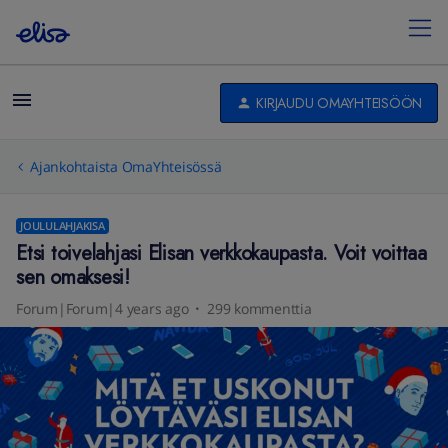
KIRJAUDU OMAYHTEISÖÖN
Ajankohtaista OmaYhteisössä
JOULULAHJAKISA
Etsi toivelahjasi Elisan verkkokaupasta. Voit voittaa
sen omaksesi!
Forum|Forum|4 years ago
299 kommenttia