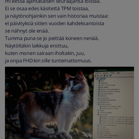
mi eessä ajantasaisen seuraajansa loistaa.
Ei se osaa edes käsitettä TPM toistaa,
ja näytönohjainkin sen vain historiaa muistaa:
ei päivityksiä sitten vuoden kahdeksantoista
se nähnyt ole enää.
Tumma puna se jo peittää koneen nenää.
Näytöltäkin laikkuja erottuu,
kuten monen sairaan iholtakin, juu,
ja onpa FHD:kin sille tuntemattomuus.