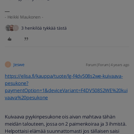
- Heikki Maukonen -
3 henkilöä tykkää tästä
S
Jeswe
Forum|Forum|4 years ago
J
https://elisa.fi/kauppa/tuote/lg-f4dv508s2we-kuivaava-
pesukone?
paymentOption=1&deviceVariant=F4DV508S2WE%20kui
vaava%20pesukone
Kuivaava pyykinpesukone ois aivan mahtava tähän
meidän talouteen, jossa on 2 paimenkoiraa ja 3 ihmistä.
Helpottaisi elämää suunnattomasti jos tällaisen saisi