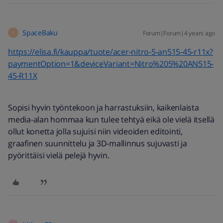
SpaceBaku
Forum|Forum|4 years ago
S
https://elisa.fi/kauppa/tuote/acer-nitro-5-an515-45-r11x?
paymentOption=1&deviceVariant=Nitro%205%20AN515-
45-R11X
Sopisi hyvin työntekoon ja harrastuksiin, kaikenlaista
media-alan hommaa kun tulee tehtyä eikä ole vielä itsellä
ollut konetta jolla sujuisi niin videoiden editointi,
graafinen suunnittelu ja 3D-mallinnus sujuvasti ja
pyörittäisi vielä pelejä hyvin.