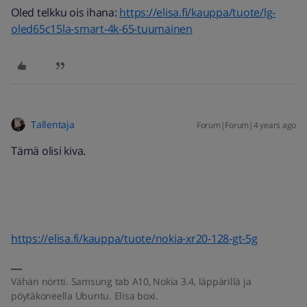
Oled telkku ois ihana:
https://elisa.fi/kauppa/tuote/lg-
oled65c15la-smart-4k-65-tuumainen
Tallentaja
Forum|Forum|4 years ago
Tämä olisi kiva.
https://elisa.fi/kauppa/tuote/nokia-xr20-128-gt-5g
Vähän nörtti. Samsung tab A10, Nokia 3.4, läppärillä ja
pöytäkoneella Ubuntu. Elisa boxi.