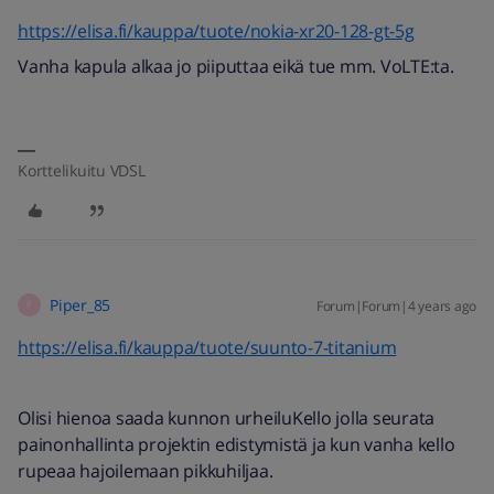
https://elisa.fi/kauppa/tuote/nokia-xr20-128-gt-5g
Vanha kapula alkaa jo piiputtaa eikä tue mm. VoLTE:ta.
Korttelikuitu VDSL
Piper_85
Forum|Forum|4 years ago
P
https://elisa.fi/kauppa/tuote/suunto-7-titanium
Olisi hienoa saada kunnon urheilu
Kello jolla seurata
painonhallinta projektin edistymistä ja kun vanha kello
rupeaa hajoilemaan pikkuhiljaa.