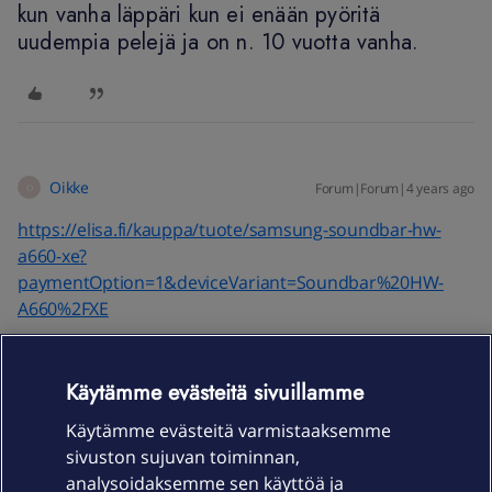
kun vanha läppäri kun ei enään pyöritä
uudempia pelejä ja on n. 10 vuotta vanha.
Oikke
Forum|Forum|4 years ago
O
https://elisa.fi/kauppa/tuote/samsung-soundbar-hw-
a660-xe?
paymentOption=1&deviceVariant=Soundbar%20HW-
A660%2FXE
Pitäis saaha teeveestä ääntä ulos 🤔 ajaisi asiansa
Käytämme evästeitä sivuillamme
Käytämme evästeitä varmistaaksemme
sivuston sujuvan toiminnan,
analysoidaksemme sen käyttöä ja