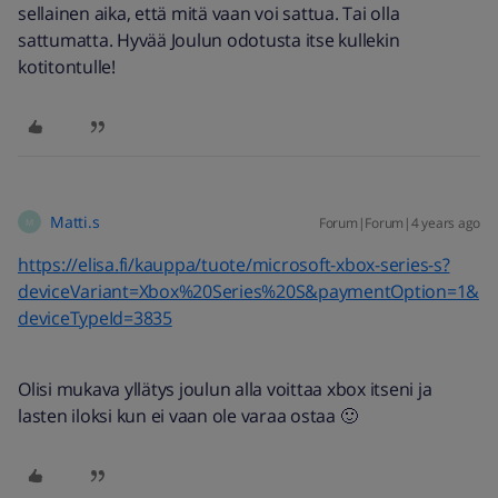
sellainen aika, että mitä vaan voi sattua. Tai olla
sattumatta. Hyvää Joulun odotusta itse kullekin
kotitontulle!
Matti.s
Forum|Forum|4 years ago
M
https://elisa.fi/kauppa/tuote/microsoft-xbox-series-s?
deviceVariant=Xbox%20Series%20S&paymentOption=1&
deviceTypeId=3835
Olisi mukava yllätys joulun alla voittaa xbox itseni ja
lasten iloksi kun ei vaan ole varaa ostaa 🙂