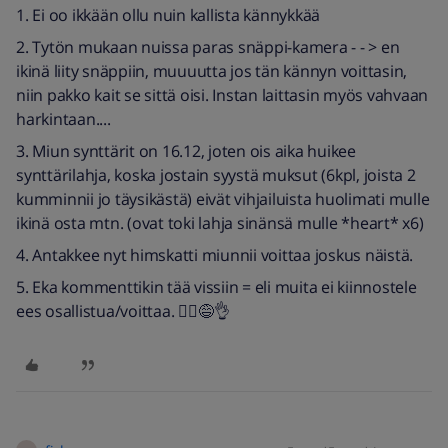
1. Ei oo ikkään ollu nuin kallista kännykkää
2. Tytön mukaan nuissa paras snäppi-kamera - - > en
ikinä liity snäppiin, muuuutta jos tän kännyn voittasin,
niin pakko kait se sittä oisi. Instan laittasin myös vahvaan
harkintaan....
3. Miun synttärit on 16.12, joten ois aika huikee
synttärilahja, koska jostain syystä muksut (6kpl, joista 2
kumminnii jo täysikästä) eivät vihjailuista huolimati mulle
ikinä osta mtn. (ovat toki lahja sinänsä mulle *heart* x6)
4. Antakkee nyt himskatti miunnii voittaa joskus näistä.
5. Eka kommenttikin tää vissiin = eli muita ei kiinnostele
ees osallistua/voittaa. 🤷‍♀️😅👌