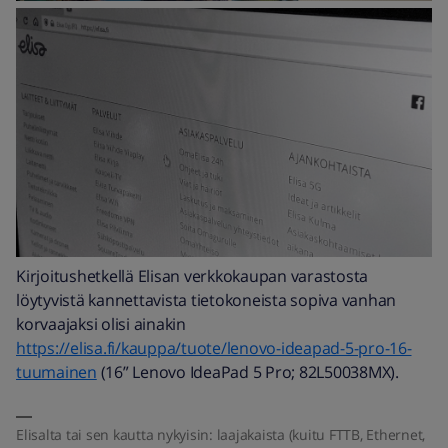
Kirjoitushetkellä Elisan verkkokaupan varastosta
löytyvistä kannettavista tietokoneista sopiva vanhan
korvaajaksi olisi ainakin
https://elisa.fi/kauppa/tuote/lenovo-ideapad-5-pro-16-
tuumainen
(16” Lenovo IdeaPad 5 Pro; 82L50038MX).
Elisalta tai sen kautta nykyisin: laajakaista (kuitu FTTB, Ethernet,