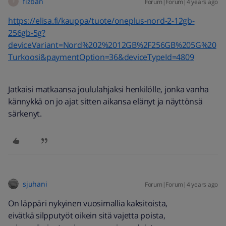
fizban
Forum|Forum|4 years ago
F
https://elisa.fi/kauppa/tuote/oneplus-nord-2-12gb-
256gb-5g?
deviceVariant=Nord%202%2012GB%2F256GB%205G%20
Turkoosi&paymentOption=36&deviceTypeId=4809
Jatkaisi matkaansa joululahjaksi henkilölle, jonka vanha
kännykkä on jo ajat sitten aikansa elänyt ja näyttönsä
särkenyt.
sjuhani
Forum|Forum|4 years ago
On läppäri nykyinen vuosimallia kaksitoista,
eivätkä silpputyöt oikein sitä vajetta poista,