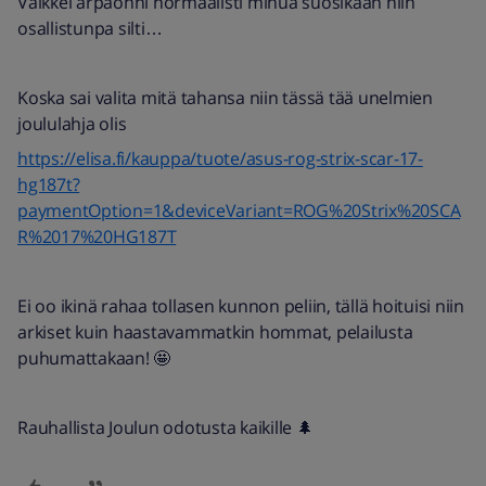
Vaikkei arpaonni normaalisti minua suosikaan niin
osallistunpa silti…
Koska sai valita mitä tahansa niin tässä tää unelmien
joululahja olis
https://elisa.fi/kauppa/tuote/asus-rog-strix-scar-17-
hg187t?
paymentOption=1&deviceVariant=ROG%20Strix%20SCA
R%2017%20HG187T
Ei oo ikinä rahaa tollasen kunnon peliin, tällä hoituisi niin
arkiset kuin haastavammatkin hommat, pelailusta
puhumattakaan! 🤩
Rauhallista Joulun odotusta kaikille 🌲