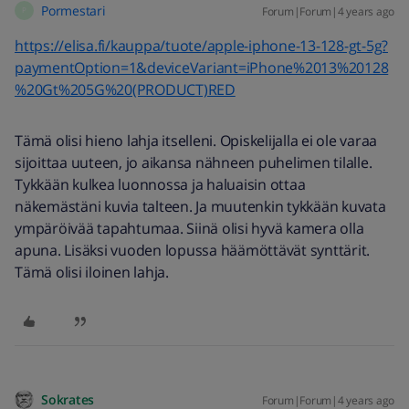
Pormestari
Forum|Forum|4 years ago
P
https://elisa.fi/kauppa/tuote/apple-iphone-13-128-gt-5g?
paymentOption=1&deviceVariant=iPhone%2013%20128
%20Gt%205G%20(PRODUCT)RED
Tämä olisi hieno lahja itselleni. Opiskelijalla ei ole varaa
sijoittaa uuteen, jo aikansa nähneen puhelimen tilalle.
Tykkään kulkea luonnossa ja haluaisin ottaa
näkemästäni kuvia talteen. Ja muutenkin tykkään kuvata
ympäröivää tapahtumaa. Siinä olisi hyvä kamera olla
apuna. Lisäksi vuoden lopussa häämöttävät synttärit.
Tämä olisi iloinen lahja.
Sokrates
Forum|Forum|4 years ago