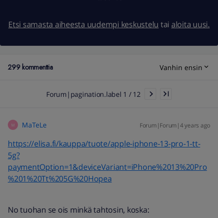
Etsi samasta aiheesta uudempi keskustelu
tai
aloita uusi.
299 kommenttia
Vanhin ensin
Forum|pagination.label 1 / 12
MaTeLe
Forum|Forum|4 years ago
M
https://elisa.fi/kauppa/tuote/apple-iphone-13-pro-1-tt-
5g?
paymentOption=1&deviceVariant=iPhone%2013%20Pro
%201%20Tt%205G%20Hopea
No tuohan se ois minkä tahtosin, koska: