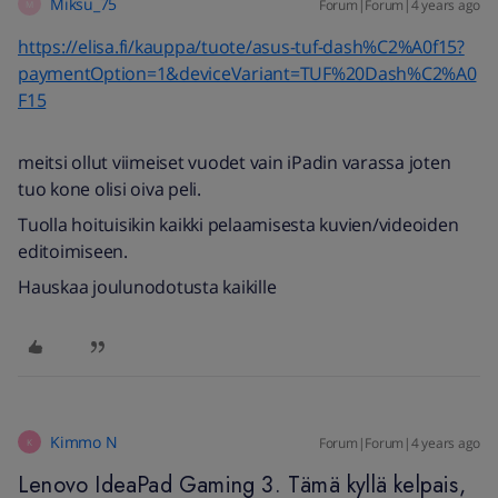
Miksu_75
Forum|Forum|4 years ago
M
https://elisa.fi/kauppa/tuote/asus-tuf-dash%C2%A0f15?
paymentOption=1&deviceVariant=TUF%20Dash%C2%A0
F15
meitsi ollut viimeiset vuodet vain iPadin varassa joten
tuo kone olisi oiva peli.
Tuolla hoituisikin kaikki pelaamisesta kuvien/videoiden
editoimiseen.
Hauskaa joulunodotusta kaikille
Kimmo N
Forum|Forum|4 years ago
K
Lenovo IdeaPad Gaming 3. Tämä kyllä kelpais,