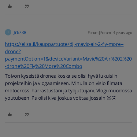
Jr6788
Forum|Forum|4 years ago
J
https://elisa.fi/kauppa/tuote/dji-mavic-air-2-fly-more--
drone?
paymentOption=1&deviceVariant=Mavic%20Air%202%20
-drone%20Fly%20More%20Combo
Toivon kyseistä dronea koska se olisi hyvä lukuisiin
projekteihin ja vlogaamiseen. Minulla on visio filmata
motocrossi harrastustani ja työjuttujani. Vlogi muodossa
youtubeen. Ps olisi kiva joskus voittaa jossain 😆🤣