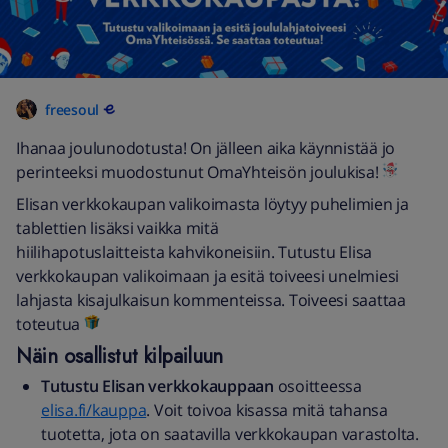
freesoul
Ihanaa joulunodotusta! On jälleen aika käynnistää jo
perinteeksi muodostunut OmaYhteisön joulukisa!
Elisan verkkokaupan valikoimasta löytyy puhelimien ja
tablettien lisäksi vaikka mitä
hiilihapotuslaitteista kahvikoneisiin. Tutustu Elisa
verkkokaupan valikoimaan ja esitä toiveesi unelmiesi
lahjasta kisajulkaisun kommenteissa. Toiveesi saattaa
toteutua
Näin osallistut kilpailuun
Tutustu Elisan verkkokauppaan
osoitteessa
elisa.fi/kauppa
. Voit toivoa kisassa mitä tahansa
tuotetta, jota on saatavilla verkkokaupan varastolta.