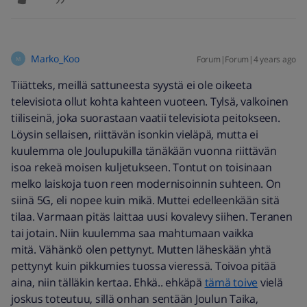
Marko_Koo
Forum|Forum|4 years ago
M
Tiiätteks, meillä sattuneesta syystä ei ole oikeeta
televisiota ollut kohta kahteen vuoteen. Tylsä, valkoinen
tiiliseinä, joka suorastaan vaatii televisiota peitokseen.
Löysin sellaisen, riittävän isonkin vieläpä, mutta ei
kuulemma ole Joulupukilla tänäkään vuonna riittävän
isoa rekeä moisen kuljetukseen. Tontut on toisinaan
melko laiskoja tuon reen modernisoinnin suhteen. On
siinä 5G, eli nopee kuin mikä. Muttei edelleenkään sitä
tilaa. Varmaan pitäs laittaa uusi kovalevy siihen. Teranen
tai jotain. Niin kuulemma saa mahtumaan vaikka
mitä.
Vähänkö olen pettynyt.
Mutten läheskään yhtä
pettynyt kuin pikkumies tuossa vieressä. Toivoa pitää
aina, niin tälläkin kertaa. Ehkä.. ehkäpä
tämä toive
vielä
joskus toteutuu, sillä onhan sentään Joulun Taika,