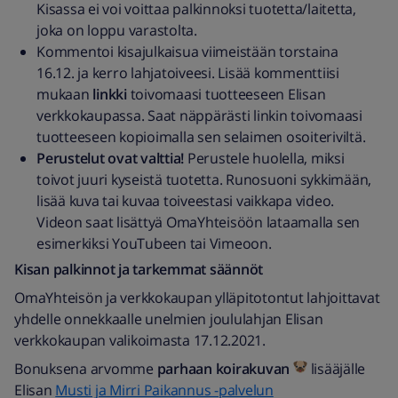
Kisassa ei voi voittaa palkinnoksi tuotetta/laitetta,
joka on loppu varastolta.
Kommentoi kisajulkaisua viimeistään torstaina
16.12. ja kerro lahjatoiveesi. Lisää kommenttiisi
mukaan
linkki
toivomaasi tuotteeseen Elisan
verkkokaupassa. Saat näppärästi linkin toivomaasi
tuotteeseen kopioimalla sen selaimen osoiteriviltä.
Perustelut ovat valttia!
Perustele huolella, miksi
toivot juuri kyseistä tuotetta. Runosuoni sykkimään,
lisää kuva tai kuvaa toiveestasi vaikkapa video.
Videon saat lisättyä OmaYhteisöön lataamalla sen
esimerkiksi YouTubeen tai Vimeoon.
Kisan palkinnot ja tarkemmat säännöt
OmaYhteisön ja verkkokaupan ylläpitotontut lahjoittavat
yhdelle onnekkaalle unelmien joululahjan Elisan
verkkokaupan valikoimasta 17.12.2021.
Bonuksena arvomme
parhaan koirakuvan
lisääjälle
Elisan
Musti ja Mirri Paikannus -palvelun