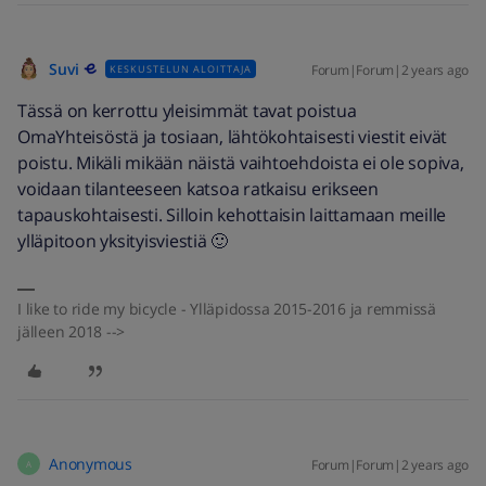
Suvi
Forum|Forum|2 years ago
KESKUSTELUN ALOITTAJA
Tässä on kerrottu yleisimmät tavat poistua
OmaYhteisöstä ja tosiaan, lähtökohtaisesti viestit eivät
poistu. Mikäli mikään näistä vaihtoehdoista ei ole sopiva,
voidaan tilanteeseen katsoa ratkaisu erikseen
tapauskohtaisesti. Silloin kehottaisin laittamaan meille
ylläpitoon yksityisviestiä 🙂
I like to ride my bicycle - Ylläpidossa 2015-2016 ja remmissä
jälleen 2018 -->
Anonymous
Forum|Forum|2 years ago
A