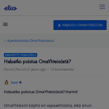
KIRJAUDU OMAYHTEISÖÖN
Ajankohtaista OmaYhteisössä
KIINNITETTY KESKUSTELU
Haluatko poistua OmaYhteisöstä?
Forum|Forum|2 years ago
12 kommenttia
Suvi
Haluatko poistua OmaYhteisöstä? Harmi!
OmaYhteisön käyttö on vapaaehtoista, eikä sinun