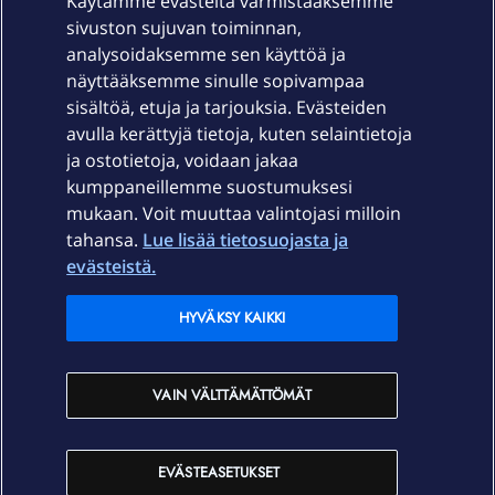
Käytämme evästeitä varmistaaksemme
sivuston sujuvan toiminnan,
Laitteet & liittymät
analysoidaksemme sen käyttöä ja
näyttääksemme sinulle sopivampaa
sisältöä, etuja ja tarjouksia. Evästeiden
Palvelut
avulla kerättyjä tietoja, kuten selaintietoja
ja ostotietoja, voidaan jakaa
Tuki
kumppaneillemme suostumuksesi
mukaan. Voit muuttaa valintojasi milloin
tahansa.
Lue lisää tietosuojasta ja
Ajankohtaista
evästeistä.
Elisa Oyj
HYVÄKSY KAIKKI
In English
VAIN VÄLTTÄMÄTTÖMÄT
På Svenska
EVÄSTEASETUKSET