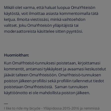
Mikäli olet varma, että haluat luopua OmaYhteisön
käytöstä, voit ilmoittaa asiasta kommentoimalla tätä
ketjua. Ilmoita viestissäsi, minkä vaihtoehdon
valitset. Joku OmaYhteisön ylläpitäjistä tai
moderaattoreista käsittelee sitten pyyntösi.
Huomioithan:
Kun OmaYhteisö-tunnuksesi poistetaan, kirjoittamasi
kommentit, antamasi tykkäykset ja avaamasi keskustelut
jäävät talteen OmaYhteisöön. OmaYhteisö-tunnuksen
poiston jälkeen profiilisi sekä profiiliin tallennetut tiedot
poistetaan OmaYhteisöstä. Saman tunnuksen
käyttöönotto ei ole mahdollista poiston jälkeen.
I like to ride my bicycle - Ylläpidossa 2015-2016 ja remmissä