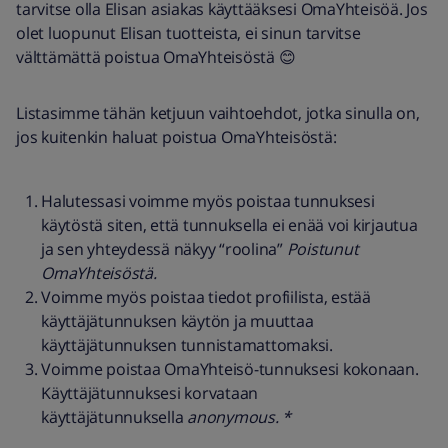
tarvitse olla Elisan asiakas käyttääksesi OmaYhteisöä. Jos
olet luopunut Elisan tuotteista, ei sinun tarvitse
välttämättä poistua OmaYhteisöstä 😊
Listasimme tähän ketjuun vaihtoehdot, jotka sinulla on,
jos kuitenkin haluat poistua OmaYhteisöstä:
Halutessasi voimme myös poistaa tunnuksesi
käytöstä siten, että tunnuksella ei enää voi kirjautua
ja sen yhteydessä näkyy “roolina”
Poistunut
OmaYhteisöstä.
Voimme myös poistaa tiedot profiilista, estää
käyttäjätunnuksen käytön ja muuttaa
käyttäjätunnuksen tunnistamattomaksi.
Voimme poistaa OmaYhteisö-tunnuksesi kokonaan.
Käyttäjätunnuksesi korvataan
käyttäjätunnuksella
anonymous. *