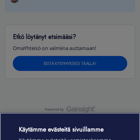
Etkö löytänyt etsimääsi?
OmaYhteisö on valmiina auttamaan!
ESITÄ KYSYMYKSESI TÄÄLLÄ!
OmaYhteisö-käyttöehdot
Accessibility statement
Käytämme evästeitä sivuillamme