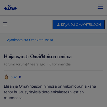
KIRJAUDU OMAYHTEISÖÖN
Ajankohtaista OmaYhteisössä
Huijausviesti OmaYhteisön nimissä
Forum|Forum|4 years ago
0 kommenttia
Suvi
Elisan ja OmaYhteisön nimissä on viikonlopun aikana
tehty huijausyrityksiä tietojenkalasteluviestien
muodossa.