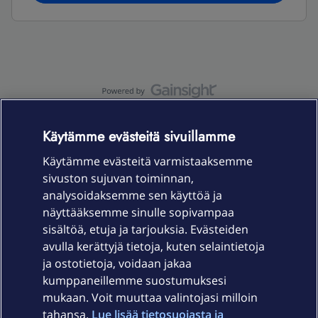
OmaYhteisö-käyttöehdot
Accessibility statement
Käytämme evästeitä sivuillamme
Käytämme evästeitä varmistaaksemme
sivuston sujuvan toiminnan,
Laitteet & liittymät
analysoidaksemme sen käyttöä ja
näyttääksemme sinulle sopivampaa
sisältöä, etuja ja tarjouksia. Evästeiden
Palvelut
avulla kerättyjä tietoja, kuten selaintietoja
ja ostotietoja, voidaan jakaa
Tuki
kumppaneillemme suostumuksesi
mukaan. Voit muuttaa valintojasi milloin
tahansa.
Lue lisää tietosuojasta ja
Ajankohtaista