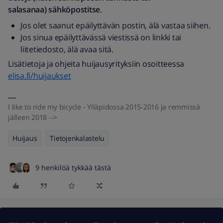
salasanaa) sähköpostitse
.
Jos olet saanut epäilyttävän postin, älä vastaa siihen.
Jos sinua epäilyttävässä viestissä on linkki tai
liitetiedosto, älä avaa sitä.
Lisätietoja ja ohjeita huijausyrityksiin osoitteessa
elisa.fi/huijaukset
I like to ride my bicycle - Ylläpidossa 2015-2016 ja remmissä
jälleen 2018 -->
Huijaus
Tietojenkalastelu
9 henkilöä tykkää tästä