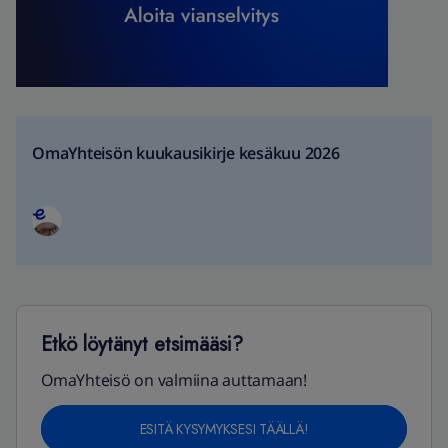
OmaYhteisön kuukausikirje kesäkuu 2026
Etkö löytänyt etsimääsi?
OmaYhteisö on valmiina auttamaan!
ESITÄ KYSYMYKSESI TÄÄLLÄ!