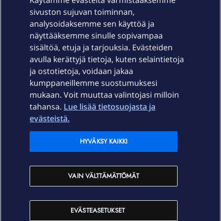
Käytämme evästeitä varmistaaksemme
sivuston sujuvan toiminnan,
Laitteet & liittymät
analysoidaksemme sen käyttöä ja
näyttääksemme sinulle sopivampaa
sisältöä, etuja ja tarjouksia. Evästeiden
Palvelut
avulla kerättyjä tietoja, kuten selaintietoja
ja ostotietoja, voidaan jakaa
Tuki
kumppaneillemme suostumuksesi
mukaan. Voit muuttaa valintojasi milloin
tahansa.
Lue lisää tietosuojasta ja
Ajankohtaista
evästeistä.
Elisa Oyj
HYVÄKSY KAIKKI
In English
VAIN VÄLTTÄMÄTTÖMÄT
På Svenska
EVÄSTEASETUKSET