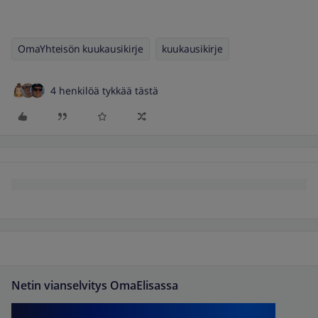
OmaYhteisön kuukausikirje
kuukausikirje
4 henkilöä tykkää tästä
Netin vianselvitys OmaElisassa