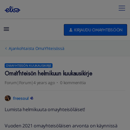
KIRJAUDU OMAYHTEISÖÖN
Ajankohtaista OmaYhteisössä
OMAYHTEISÖN KUUKAUSIKIRJE
OmaYhteisön helmikuun kuukausikirje
Forum|Forum|4 years ago
0 kommenttia
freesoul
Lumista helmikuuta omayhteisöläiset!
Vuoden 2021 omayhteisöläisen arvonta on käynnissä