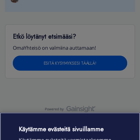
Etkö löytänyt etsimääsi?
OmaYhteisö on valmiina auttamaan!
ESITÄ KYSYMYKSESI TÄÄLLÄ!
OmaYhteisö-käyttöehdot
Accessibility statement
Käytämme evästeitä sivuillamme