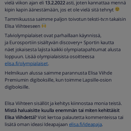
vielä viikon ajan eli
13.2.2022
asti, joten kannattaa mennä
kipin kapin äänestämään, jos et ole vielä sitä tehnyt
Tammikuussa saimme paljon toivotun teksti-tv:n takaisin
Elisa Viihteeseen
Talviolympialaiset ovat parhaillaan käynnissä,
ja Eurosportiin sisältyvän discovery+ Sportin kautta
näet jokaisesta lajista kaikki olympiatapahtumat alusta
loppuun. Lisää olympialaisista osoitteessa
elisa.fi/olympialaiset
.
Helmikuun alussa saimme parannusta Elisa Viihde
Premiumin digiboksille, kun toimme Lapsille-osion
digiboksille.
Elisa Viihteen sisällöt ja kehitys kiinnostaa monia teistä.
Mistä haluaisitte kuulla enemmän tai miten kehittäisit
Elisa Viihdettä?
Voit kertoa palautetta kommenteissa tai
lisätä oman ideasi Ideapajaan
elisa.fi/ideapaja
.