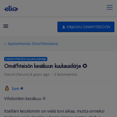
KIRJAUDU OMAYHTEISÖÖN
Ajankohtaista OmaYhteisössä
OMAYHTEISÖN KUUKAUSIKIRJE
OmaYhteisön kesäkuun kuukausikirje 🌻
Forum|Forum|4 years ago
0 kommenttia
Suvi
Vihdoinkin kesäkuu 🌞
Itselläni kesälomiin on vielä tovi aikaa, mutta onneksi