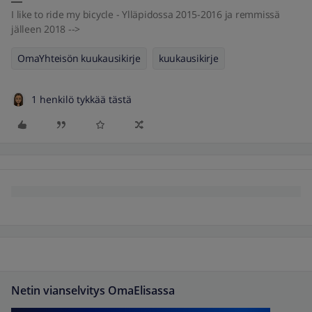
I like to ride my bicycle - Ylläpidossa 2015-2016 ja remmissä
jälleen 2018 -->
OmaYhteisön kuukausikirje
kuukausikirje
1 henkilö tykkää tästä
Netin vianselvitys OmaElisassa