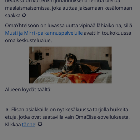
tiedossa on kuitenkin juhannuksena rentoa oleilua
maalaismaisemissa, joka auttaa jaksamaan kesälomaan
saakka 🌻
OmaYhteisöön on luvassa uutta vipinää lähiaikoina, sillä
Musti ja Mirri -paikannuspalvelulle
avattiin toukokuussa
oma keskustelualue.
Alueen löydät täältä:
📱 Elisan asiakkaille on nyt kesäkuussa tarjolla huikeita
etuja, jotka ovat saatavilla vain OmaElisa-sovelluksesta.
Klikkaa
tänne
! 💥