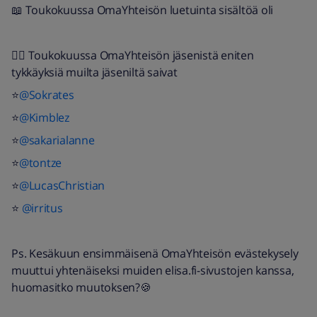
📖 Toukokuussa OmaYhteisön luetuinta sisältöä oli
👍🏻 Toukokuussa OmaYhteisön jäsenistä eniten
tykkäyksiä muilta jäseniltä saivat
⭐️
@Sokrates
⭐️
@Kimblez
⭐️
@sakarialanne
⭐️
@tontze
⭐️
@LucasChristian
⭐️
@irritus
Ps. Kesäkuun ensimmäisenä OmaYhteisön evästekysely
muuttui yhtenäiseksi muiden elisa.fi-sivustojen kanssa,
huomasitko muutoksen?🍪