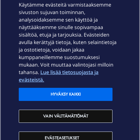
Käytämme evästeitä varmistaaksemme
sivuston sujuvan toiminnan,
Laitteet & liittymät
analysoidaksemme sen käyttöä ja
näyttääksemme sinulle sopivampaa
sisältöä, etuja ja tarjouksia. Evästeiden
Palvelut
avulla kerättyjä tietoja, kuten selaintietoja
ja ostotietoja, voidaan jakaa
Tuki
kumppaneillemme suostumuksesi
mukaan. Voit muuttaa valintojasi milloin
tahansa.
Lue lisää tietosuojasta ja
Ajankohtaista
evästeistä.
Elisa Oyj
HYVÄKSY KAIKKI
In English
VAIN VÄLTTÄMÄTTÖMÄT
På Svenska
EVÄSTEASETUKSET