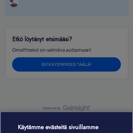
Etkö löytänyt etsimääsi?
OmaYhteisö on valmiina auttamaan!
ESITÄ KYSYMYKSESI TÄÄLLÄ!
OmaYhteisö-käyttöehdot
Accessibility statement
Käytämme evästeitä sivuillamme