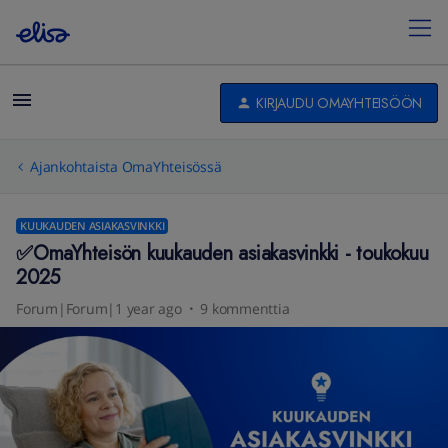
KIRJAUDU OMAYHTEISÖÖN
Ajankohtaista OmaYhteisössä
KUUKAUDEN ASIAKASVINKKI
✅OmaYhteisön kuukauden asiakasvinkki - toukokuu
2025
Forum|Forum|1 year ago
9 kommenttia