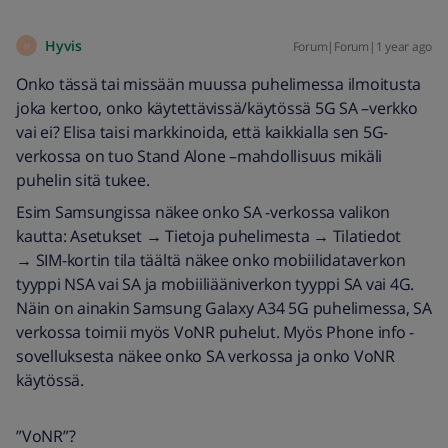
Hyvis
Forum|Forum|1 year ago
H
Onko tässä tai missään muussa puhelimessa ilmoitusta
joka kertoo, onko käytettävissä/käytössä 5G SA –verkko
vai ei? Elisa taisi markkinoida, että kaikkialla sen 5G-
verkossa on tuo Stand Alone –mahdollisuus mikäli
puhelin sitä tukee.
Esim Samsungissa näkee onko SA -verkossa valikon
kautta: Asetukset → Tietoja puhelimesta → Tilatiedot
→ SIM-kortin tila täältä näkee onko mobiilidataverkon
tyyppi NSA vai SA ja mobiiliääniverkon tyyppi SA vai 4G.
Näin on ainakin Samsung Galaxy A34 5G puhelimessa, SA
verkossa toimii myös VoNR puhelut. Myös Phone info -
sovelluksesta näkee onko SA verkossa ja onko VoNR
käytössä.
”VoNR”?