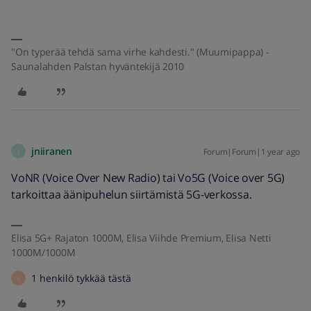
"On typerää tehdä sama virhe kahdesti." (Muumipappa) -
Saunalahden Palstan hyväntekijä 2010
jniiranen
Forum|Forum|1 year ago
J
VoNR (Voice Over New Radio) tai Vo5G (Voice over 5G)
tarkoittaa äänipuhelun siirtämistä 5G-verkossa.
Elisa 5G+ Rajaton 1000M, Elisa Viihde Premium, Elisa Netti
1000M/1000M
1 henkilö tykkää tästä
H