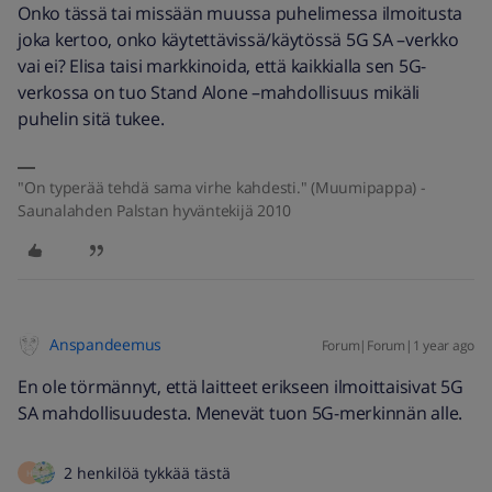
Onko tässä tai missään muussa puhelimessa ilmoitusta
joka kertoo, onko käytettävissä/käytössä 5G SA –verkko
vai ei? Elisa taisi markkinoida, että kaikkialla sen 5G-
verkossa on tuo Stand Alone –mahdollisuus mikäli
puhelin sitä tukee.
"On typerää tehdä sama virhe kahdesti." (Muumipappa) -
Saunalahden Palstan hyväntekijä 2010
Anspandeemus
Forum|Forum|1 year ago
En ole törmännyt, että laitteet erikseen ilmoittaisivat 5G
SA mahdollisuudesta. Menevät tuon 5G-merkinnän alle.
2 henkilöä tykkää tästä
H