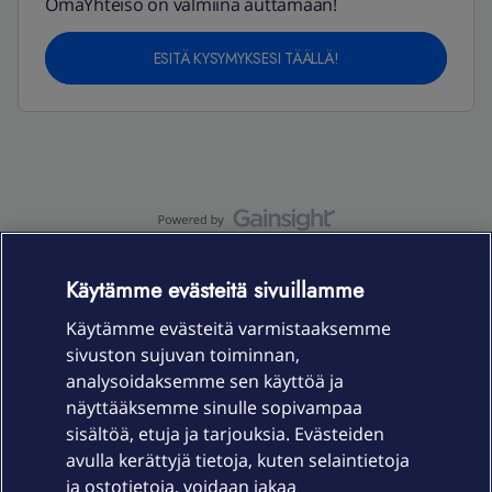
OmaYhteisö on valmiina auttamaan!
ESITÄ KYSYMYKSESI TÄÄLLÄ!
OmaYhteisö-käyttöehdot
Accessibility statement
Käytämme evästeitä sivuillamme
Käytämme evästeitä varmistaaksemme
sivuston sujuvan toiminnan,
Laitteet & liittymät
analysoidaksemme sen käyttöä ja
näyttääksemme sinulle sopivampaa
sisältöä, etuja ja tarjouksia. Evästeiden
Palvelut
avulla kerättyjä tietoja, kuten selaintietoja
ja ostotietoja, voidaan jakaa