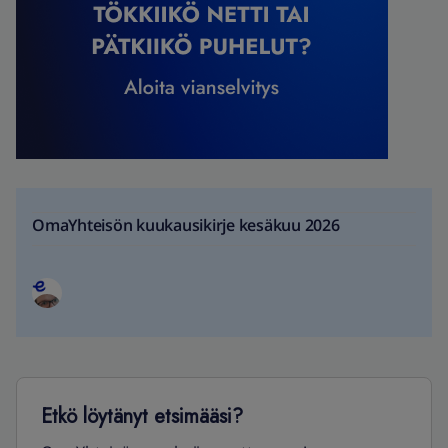
OmaYhteisön kuukausikirje kesäkuu 2026
Etkö löytänyt etsimääsi?