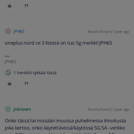
JPH65
Forum|Forum|1 year ago
J
oneplus nord ce 3 litessä on tuo 5g merkki! JPH65
JPH65
1 henkilö tykkää tästä
jniiranen
Forum|Forum|1 year ago
J
Onko tässä tai missään muussa puhelimessa ilmoitusta
joka kertoo, onko käytettävissä/käytössä 5G SA –verkko