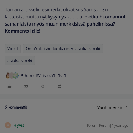
Tämän artikkelin esimerkit olivat siis Samsungin
laitteista, mutta nyt kysymys kuuluu:
oletko huomannut
samanlaista myös muun merkkisissä puhelimissa?
Kommentoi alle!
Vinkit
OmaYhteisön kuukauden asiakasvinkki
asiakasvinkki
5 henkilöä tykkää tästä
J
9 kommenttia
Vanhin ensin
Hyvis
Forum|Forum|1 year ago
H