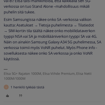
vai ei? Elisa taisi markkinoida, että kaikkialla sen 5G-
verkossa on tuo Stand Alone –mahdollisuus mikäli
puhelin sitä tukee.
Esim Samsungissa näkee onko SA -verkossa valikon
kautta: Asetukset → Tietoja puhelimesta → Tilatiedot
→ SIM-kortin tila täältä näkee onko mobiilidataverkon
tyyppi NSA vai SA ja mobiiliääniverkon tyyppi SA vai 4G.
Näin on ainakin Samsung Galaxy A34 5G puhelimessa, SA
verkossa toimii myös VoNR puhelut. Myös Phone info -
sovelluksesta näkee onko SA verkossa ja onko VoNR
käytössä.
Elisa 5G+ Rajaton 1000M, Elisa Viihde Premium, Elisa Netti
1000M/1000M
1 henkilö tykkää tästä
H