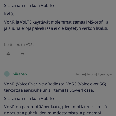
Siis vähän niin kuin VoLTE?
Kyllä.
VoNR ja VoLTE käyttävät molemmat samaa IMS-profiilia
ja suuria eroja palveluissa ei ole käytetyn verkon lisäksi.
Korttelikuitu VDSL
jniiranen
Forum|Forum|1 year ago
J
VoNR (Voice Over New Radio) tai Vo5G (Voice over 5G)
tarkoittaa äänipuhelun siirtämistä 5G-verkossa.
Siis vähän niin kuin VoLTE?
VoNR on parempi äänenlaatu, pienempi latenssi -mikä
nopeuttaa puheluiden muodostamista ja pienempi