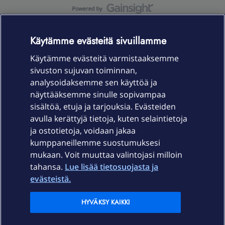
OmaYhteisö-käyttöehdot
Accessibility statement
Käytämme evästeitä sivuillamme
Käytämme evästeitä varmistaaksemme
sivuston sujuvan toiminnan,
Laitteet & liittymät
analysoidaksemme sen käyttöä ja
näyttääksemme sinulle sopivampaa
sisältöä, etuja ja tarjouksia. Evästeiden
Palvelut
avulla kerättyjä tietoja, kuten selaintietoja
ja ostotietoja, voidaan jakaa
Tuki
kumppaneillemme suostumuksesi
mukaan. Voit muuttaa valintojasi milloin
tahansa.
Lue lisää tietosuojasta ja
Ajankohtaista
evästeistä.
Elisa Oyj
HYVÄKSY KAIKKI