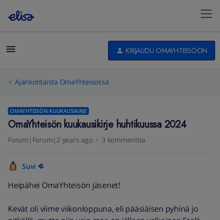
KIRJAUDU OMAYHTEISÖÖN
Ajankohtaista OmaYhteisössä
OMAYHTEISÖN KUUKAUSIKIRJE
OmaYhteisön kuukausikirje huhtikuussa 2024
Forum|Forum|2 years ago
3 kommenttia
Suvi
Heipähei OmaYhteisön jäsenet!
Kevät oli viime viikonloppuna, eli pääsiäisen pyhinä jo