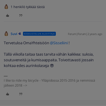
1 henkilö tykkää tästä
Suvi
Forum|Forum|2 years ago
KESKUSTELUN ALOITTAJA
Tervetuloa OmaYhteisöön
@Sisseliini
!
Tällä viikolla taitaa taas tarvita vähän kaikkea: suksia,
soutuveneitä ja kumisaappaita. Toivottavasti jossain
kohtaa edes aurinkolaseja 😎
I like to ride my bicycle - Ylläpidossa 2015-2016 ja remmissä
jälleen 2018 -->