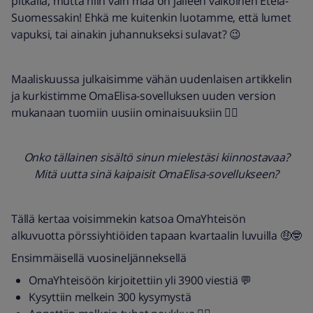
pitkällä, mutta niin vain maa on jälleen valkoinen Etelä-
Suomessakin! Ehkä me kuitenkin luotamme, että lumet
vapuksi, tai ainakin juhannukseksi sulavat? 😉
Maaliskuussa julkaisimme vähän uudenlaisen artikkelin
ja kurkistimme OmaElisa-sovelluksen uuden version
mukanaan tuomiin uusiin ominaisuuksiin 👇🏻
Onko tällainen sisältö sinun mielestäsi kiinnostavaa?
Mitä uutta sinä kaipaisit OmaElisa-sovellukseen?
Tällä kertaa voisimmekin katsoa OmaYhteisön
alkuvuotta pörssiyhtiöiden tapaan kvartaalin luvuilla 🤑🤓
Ensimmäisellä vuosineljänneksellä
OmaYhteisöön kirjoitettiin yli 3900 viestiä 💬
Kysyttiin melkein 300 kysymystä