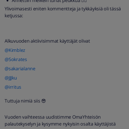
Annettiin melkein tuhat peukkua 👍🏻
Ylivoimasesti eniten kommentteja ja tykkäyksiä oli tässä
ketjussa:
Alkuvuoden aktiivisimmat käyttäjät olivat
@Kimblez
@Sokrates
@sakarialanne
@JJJku
@irritus
Tuttuja nimiä siis 😎
Vuoden vaihteessa uudistimme OmaYhteisön
palautekyselyn ja kysymme nykyisin osalta käyttäjistä