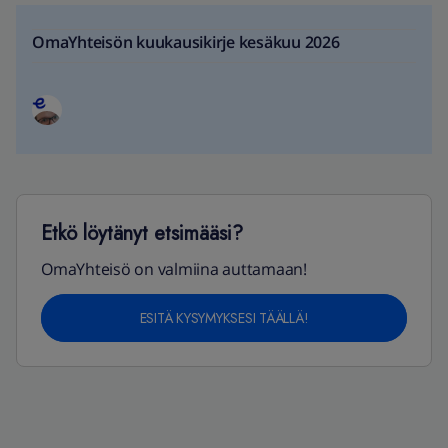
OmaYhteisön kuukausikirje kesäkuu 2026
Etkö löytänyt etsimääsi?
OmaYhteisö on valmiina auttamaan!
ESITÄ KYSYMYKSESI TÄÄLLÄ!