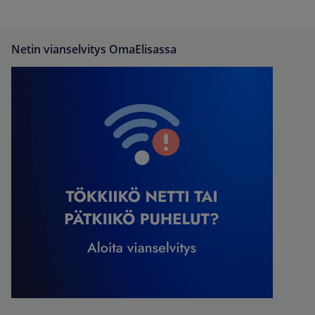
Netin vianselvitys OmaElisassa