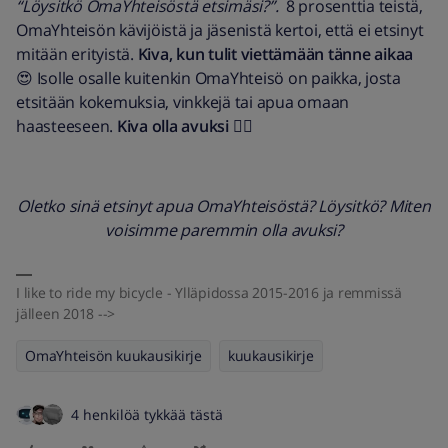
“Löysitkö OmaYhteisöstä etsimäsi?”.
8 prosenttia teistä,
OmaYhteisön kävijöistä ja jäsenistä kertoi, että ei etsinyt
mitään erityistä.
Kiva, kun tulit viettämään tänne aikaa
😍 Isolle osalle kuitenkin OmaYhteisö on paikka, josta
etsitään kokemuksia, vinkkejä tai apua omaan
haasteeseen.
Kiva olla avuksi
👍🏻
Oletko sinä etsinyt apua OmaYhteisöstä? Löysitkö? Miten
voisimme paremmin olla avuksi?
I like to ride my bicycle - Ylläpidossa 2015-2016 ja remmissä
jälleen 2018 -->
OmaYhteisön kuukausikirje
kuukausikirje
4 henkilöä tykkää tästä