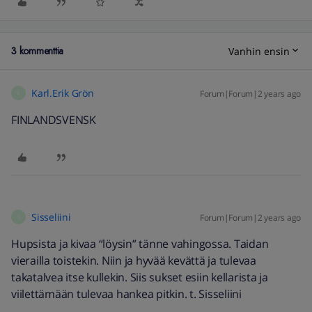
3 kommenttia
Vanhin ensin
Karl.Erik Grön
Forum|Forum|2 years ago
K
FINLANDSVENSK
Sisseliini
Forum|Forum|2 years ago
S
Hupsista ja kivaa “löysin” tänne vahingossa. Taidan
vierailla toistekin. Niin ja hyvää kevättä ja tulevaa
takatalvea itse kullekin. Siis sukset esiin kellarista ja
viilettämään tulevaa hankea pitkin. t. Sisseliini