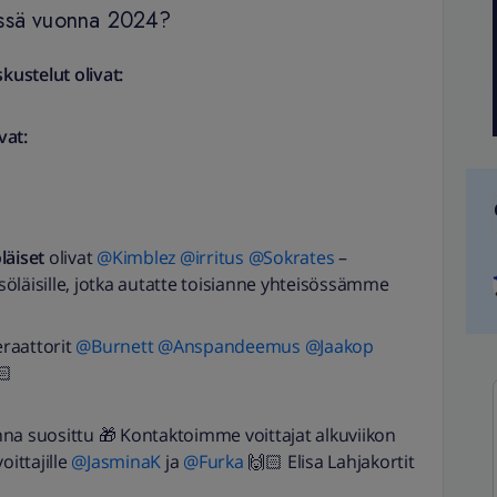
össä vuonna 2024?
ustelut olivat:
vat:
läiset
olivat
@Kimblez
​
@irritus
​
@Sokrates
–
hteisöläisille, jotka autatte toisianne yhteisössämme
aattorit ​
@Burnett
​
@Anspandeemus
​ ​
@Jaakop
​
🏻
nna suosittu 🎁 Kontaktoimme voittajat alkuviikon
ttajille ​
@JasminaK
ja ​
@Furka
🙌🏻 Elisa Lahjakortit