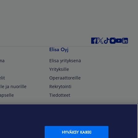
Elisa Oyj
lma
Elisa yrityksenä
Yrityksille
lit
Operaattoreille
lle ja nuorille
Rekrytointi
apselle
Tiedotteet
In English
isan asiakkaille
Customer Service
OmaElisa Self Service
HYVÄKSY KAIKKI