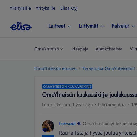
Yksityisille
Yrityksille
Elisa Oyj
Laitteet
Liittymät
Palvelut
OmaYhteisö
Ideapaja
Ajankohtaista
Vii
OmaYhteisön etusivu
Tervetuloa OmaYhteisöön!
OMAYHTEISÖN KUUKAUSIKIRJE
OmaYhteisön kuukausikirje joulukuuss
Forum|Forum|1 year ago
0 kommenttia
19
freesoul
OmaYhteisön yhteisömana
Rauhallista ja hyvää joulua yhteis