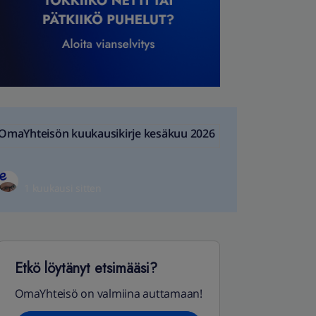
OmaYhteisön kuukausikirje kesäkuu 2026
1 kuukausi sitten
Etkö löytänyt etsimääsi?
OmaYhteisö on valmiina auttamaan!