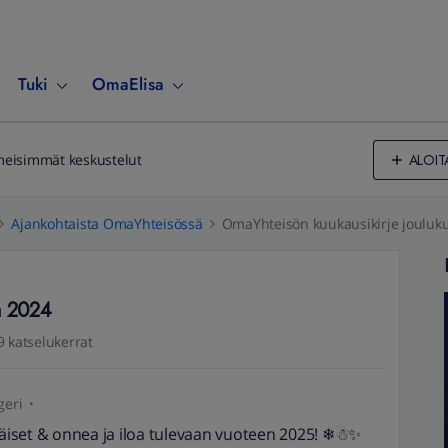
Tuki
OmaElisa
ALOIT
meisimmät keskustelut
Ajankohtaista OmaYhteisössä
OmaYhteisön kuukausikirje jouluk
a 2024
9 katselukerrat
geri
öläiset & onnea ja iloa tulevaan vuoteen 2025! ❄☃✨