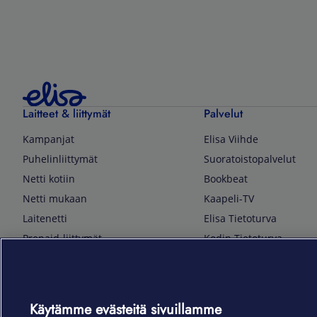
Laitteet & liittymät
Palvelut
Kampanjat
Elisa Viihde
Puhelinliittymät
Suoratoistopalvelut
Netti kotiin
Bookbeat
Netti mukaan
Kaapeli-TV
Laitenetti
Elisa Tietoturva
Prepaid-liittymät
Kodin Tietoturva
Puhelimet ja tarvikkeet
Mobiilivarmenne
Tietotekniikka
Kuka soittaa
Pelaaminen
Sähköpostipalvelu
Käytämme evästeitä sivuillamme