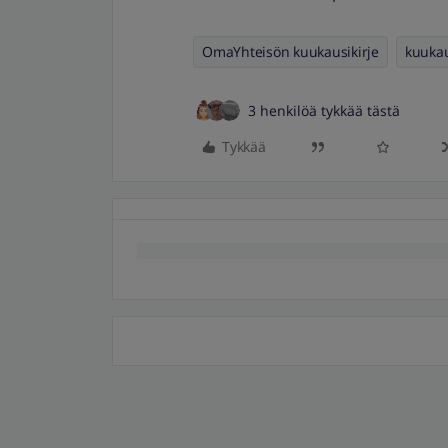
OmaYhteisön kuukausikirje
kuukau
3 henkilöä tykkää tästä
Tykkää