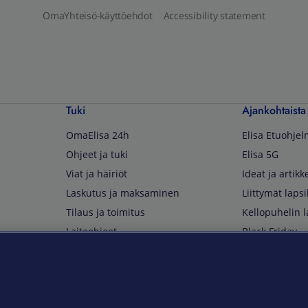
OmaYhteisö-käyttöehdot
Accessibility statement
Tuki
Ajankohtaista
OmaElisa 24h
Elisa Etuohje
Ohjeet ja tuki
Elisa 5G
Viat ja häiriöt
Ideat ja artikke
Laskutus ja maksaminen
Liittymät lapsi
Tilaus ja toimitus
Kellopuhelin l
Laiteohjeet
Black Friday
Asiakaspalvelun yhteystiedot
Huippuetuja El
Soita Omagurulle
OmaYhteisö