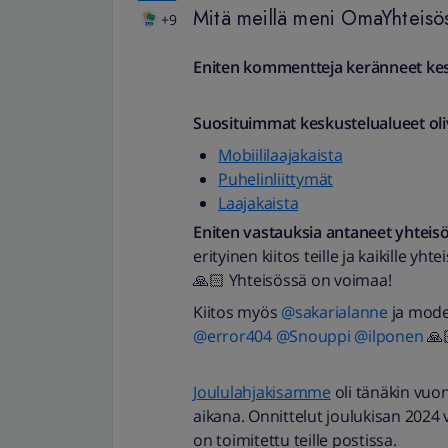
Mitä meillä meni OmaYhteis
+9
Eniten kommentteja keränneet kesk
Suosituimmat keskustelualueet oli
Mobiililaajakaista
Puhelinliittymät
Laajakaista
Eniten vastauksia antaneet yhteisö
erityinen kiitos teille ja kaikille y
🙏🏻 Yhteisössä on voimaa!
Kiitos myös ​
@sakarialanne
ja moder
@error404
​
@Snouppi
​
@ilponen
🙏
Joululahjakisamme
oli tänäkin vuo
aikana. Onnittelut joulukisan 2024 voi
on toimitettu teille postissa.​​​​​​​