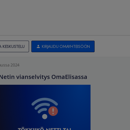
A KESKUSTELU
KIRJAUDU OMAYHTEISÖÖN
uussa 2024
Netin vianselvitys OmaElisassa