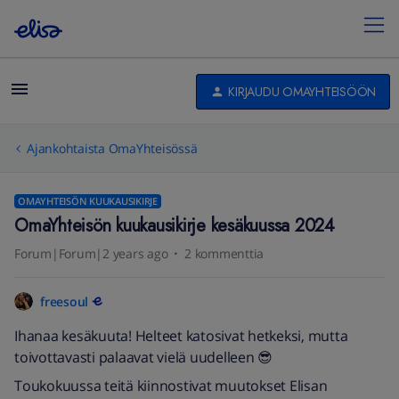
KIRJAUDU OMAYHTEISÖÖN
Ajankohtaista OmaYhteisössä
OMAYHTEISÖN KUUKAUSIKIRJE
OmaYhteisön kuukausikirje kesäkuussa 2024
Forum|Forum|2 years ago
2 kommenttia
freesoul
Ihanaa kesäkuuta! Helteet katosivat hetkeksi, mutta
toivottavasti palaavat vielä uudelleen 😎
Toukokuussa teitä kiinnostivat muutokset Elisan