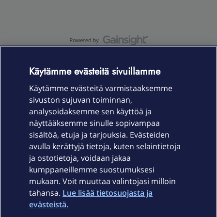
OmaYhteisö-käyttöehdot
Accessibility statement
Käytämme evästeitä sivuillamme
Käytämme evästeitä varmistaaksemme
sivuston sujuvan toiminnan,
Laitteet & liittymät
analysoidaksemme sen käyttöä ja
näyttääksemme sinulle sopivampaa
sisältöä, etuja ja tarjouksia. Evästeiden
Palvelut
avulla kerättyjä tietoja, kuten selaintietoja
ja ostotietoja, voidaan jakaa
Tuki
kumppaneillemme suostumuksesi
mukaan. Voit muuttaa valintojasi milloin
tahansa.
Lue lisää tietosuojasta ja
Ajankohtaista
evästeistä.