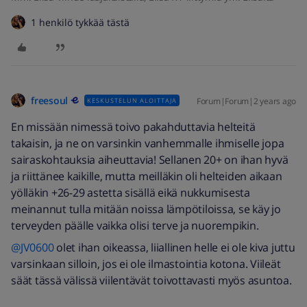
1 henkilö tykkää tästä
freesoul
Forum|Forum|2 years ago
KESKUSTELUN ALOITTAJA
En missään nimessä toivo pakahduttavia helteitä
takaisin, ja ne on varsinkin vanhemmalle ihmiselle jopa
sairaskohtauksia aiheuttavia! Sellanen 20+ on ihan hyvä
ja riittänee kaikille, mutta meilläkin oli helteiden aikaan
yölläkin +26-29 astetta sisällä eikä nukkumisesta
meinannut tulla mitään noissa lämpötiloissa, se käy jo
terveyden päälle vaikka olisi terve ja nuorempikin.
@JV0600
olet ihan oikeassa, liiallinen helle ei ole kiva juttu
varsinkaan silloin, jos ei ole ilmastointia kotona. Viileät
säät tässä välissä viilentävät toivottavasti myös asuntoa.