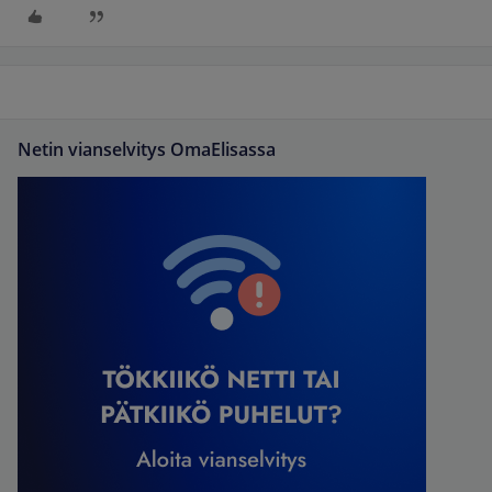
Netin vianselvitys OmaElisassa