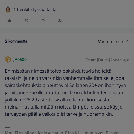
1 henkilö tykkää tästä
2 kommenttia
Vanhin ensin
JV0600
Forum|Forum|2 years ago
En missään nimessä toivo pakahduttavia helteitä
takaisin, ja ne on varsinkin vanhemmalle ihmiselle jopa
sairaskohtauksia aiheuttavia! Sellanen 20+ on ihan hyvä
ja riittänee kaikille, mutta meilläkin oli helteiden aikaan
yölläkin +26-29 astetta sisällä eikä nukkumisesta
meinannut tulla mitään noissa lämpötiloissa, se käy jo
terveyden päälle vaikka olisi terve ja nuorempikin.
Mm. Elisa Viihde laajakaistalla, Elisa K1-liittymiä ym. Elisalta