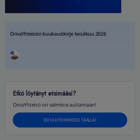
OmaYhteisön kuukausikirje kesäkuu 2026
Etkö löytänyt etsimääsi?
OmaYhteisö on valmiina auttamaan!
ESITÄ KYSYMYKSESI TÄÄLLÄ!