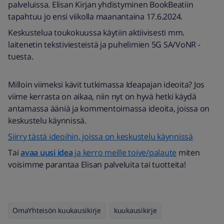
palveluissa. Elisan Kirjan yhdistyminen BookBeatiin
tapahtuu jo ensi viikolla maanantaina 17.6.2024.
Keskustelua toukokuussa käytiin aktiivisesti mm.
laitenetin tekstiviesteistä ja puhelimien 5G SA/VoNR -
tuesta.
Milloin viimeksi kävit tutkimassa Ideapajan ideoita? Jos
viime kerrasta on aikaa, niin nyt on hyvä hetki käydä
antamassa ääniä ja kommentoimassa ideoita, joissa on
keskustelu käynnissä.
Siirry tästä ideoihin, joissa on keskustelu käynnissä
Tai
avaa uusi idea
ja kerro meille toive/palaute
miten
voisimme parantaa Elisan palveluita tai tuotteita!
OmaYhteisön kuukausikirje
kuukausikirje