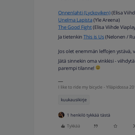
Onnenlahti (Lyckoviken)
(Elisa Viih
Unelma Lapista
(Yle Areena)
The Good Fight
(Elisa Viihde Viapl
Ja tietenkin
This is Us
(Nelonen / Ru
Jos olet enemmän leffojen ystävä, vo
Jätä sinnekin oma vinkkisi - viihdyt
parempi tilanne!
I like to ride my bicycle - Ylläpidossa 
kuukausikirje
1 henkilö tykkää tästä
Tykkää