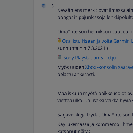
+15
Kevään ensimerkit ovat ilmassa aina
bongasin pajunkissoja lenkkipolul
OmaYhteisön helmikuun suosituimma
Osallistu kisaan ja voita Garmin L
sunnuntaihin 7.3.2021!)
Sony Playstation 5 -ketju
Myös uuden
Xbox -konsolin saata
pelattu ahkerasti.
Maaliskuun myötä poikkeusolot ovat
viettää ulkoilun lisäksi vaikka hyviä 
Sarjavinkkejä löydät OmaYhteisön 
Käy lukemassa ja kommentoi ihmeess
katsonut näitä: