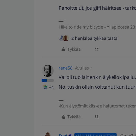
Pahoittelut, jos giffi häiritsee - tar
I like to ride my bicycle - Ylläpidossa 
2 henkilöä tykkää tästä
Tykkää
rane58
Avulias
Vai oli tuollainenkin älykellokilp
No, tuskin olisin voittanut kun tu
+4
-Kun älyttömät käskee haluttomat teke
Tykkää
Suvi
OmaYhte
KESKUSTELUN ALOITTAJA