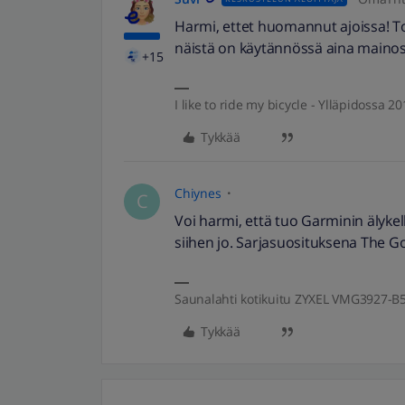
Harmi, ettet huomannut ajoissa! To
näistä on käytännössä aina mainos
+15
I like to ride my bicycle - Ylläpidossa 
Tykkää
Chiynes
C
Voi harmi, että tuo Garminin älykell
siihen jo. Sarjasuosituksena The Goo
Saunalahti kotikuitu ZYXEL VMG3927-B
Tykkää