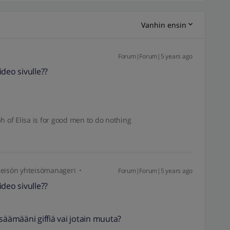
Vanhin ensin
Forum|Forum|5 years ago
deo sivulle??
h of Elisa is for good men to do nothing
isön yhteisömanageri
Forum|Forum|5 years ago
deo sivulle??
isäämääni giffiä vai jotain muuta?