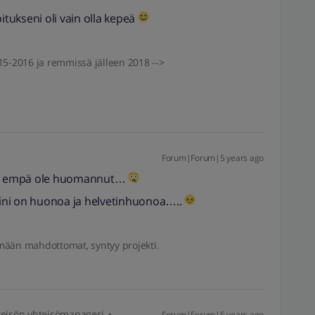
koitukseni oli vain olla kepeä
2015-2016 ja remmissä jälleen 2018 -->
Forum|Forum|5 years ago
ailu, empä ole huomannut…
urini on huonoa ja helvetinhuonoa…..
mään mahdottomat, syntyy projekti.
isön yhteisömanageri
Forum|Forum|5 years ago