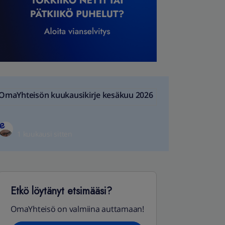
OmaYhteisön kuukausikirje kesäkuu 2026
1 kuukausi sitten
Etkö löytänyt etsimääsi?
OmaYhteisö on valmiina auttamaan!