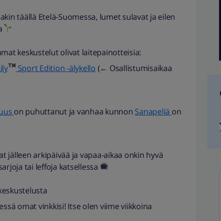
kin täällä Etelä-Suomessa, lumet sulavat ja eilen
ta
t keskustelut olivat laitepainotteisia:
ily
Sport Edition -älykello
(← Osallistumisaikaa
vuus
on puhuttanut ja vanhaa kunnon
Sanapeliä
on
 jälleen arkipäivää ja vapaa-aikaa onkin hyvä
sarjoja tai leffoja katsellessa
keskustelusta
ä omat vinkkisi! Itse olen viime viikkoina