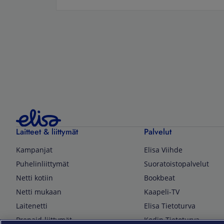
Laitteet & liittymät
Palvelut
Kampanjat
Elisa Viihde
Puhelinliittymät
Suoratoistopalvelut
Netti kotiin
Bookbeat
Netti mukaan
Kaapeli-TV
Laitenetti
Elisa Tietoturva
Prepaid-liittymät
Kodin Tietoturva