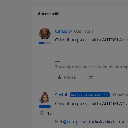
5 kommenttia
tumppiw
Osallistuja
Oliko ihan pakko laitta AUTOPLAY vi
The only thing necessary for the triump
Tykkää
Suvi
OmaYhte
KESKUSTELUN ALOITTAJA
Oliko ihan pakko laitta AUTOPLAY vi
+15
Hei
@tumppiw
, tarkoitatko tuota l