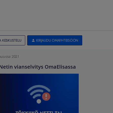
A KESKUSTELU
KIRJAUDU OMAYHTEISÖÖN
kuussa 2021
Netin vianselvitys OmaElisassa