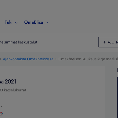
Tuki
OmaElisa
ALOIT
meisimmät keskustelut
Ajankohtaista OmaYhteisössä
OmaYhteisön kuukausikirje maalis
sa 2021
30 katselukerrat