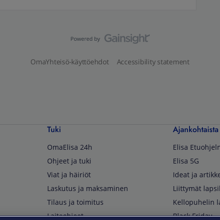
OmaYhteisö-käyttöehdot
Accessibility statement
Tuki
Ajankohtaista
OmaElisa 24h
Elisa Etuohje
Ohjeet ja tuki
Elisa 5G
Viat ja häiriöt
Ideat ja artikke
Laskutus ja maksaminen
Liittymät lapsi
Tilaus ja toimitus
Kellopuhelin l
Laiteohjeet
Black Friday