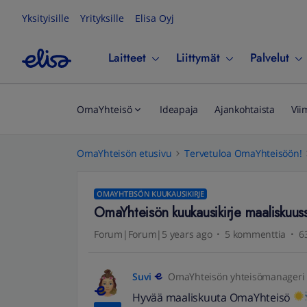
Yksityisille
Yrityksille
Elisa Oyj
Laitteet
Liittymät
Palvelut
OmaYhteisö
Ideapaja
Ajankohtaista
Vii
OmaYhteisön etusivu
Tervetuloa OmaYhteisöön!
OMAYHTEISÖN KUUKAUSIKIRJE
OmaYhteisön kuukausikirje maaliskuus
Forum|Forum|5 years ago
5 kommenttia
6
Suvi
OmaYhteisön yhteisömanageri
Hyvää maaliskuuta OmaYhteisö