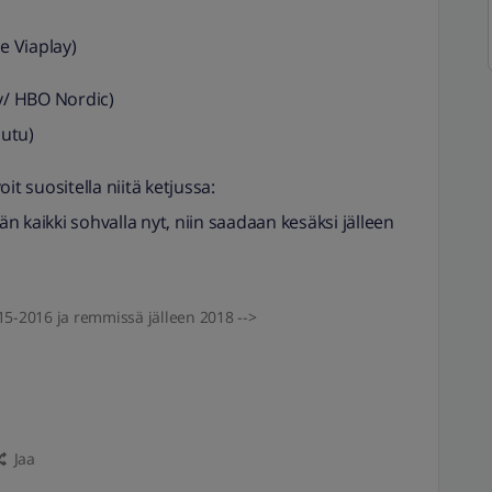
de Viaplay)
ay/ HBO Nordic)
utu)
it suositella niitä ketjussa:
ään kaikki sohvalla nyt, niin saadaan kesäksi jälleen
2015-2016 ja remmissä jälleen 2018 -->
Jaa