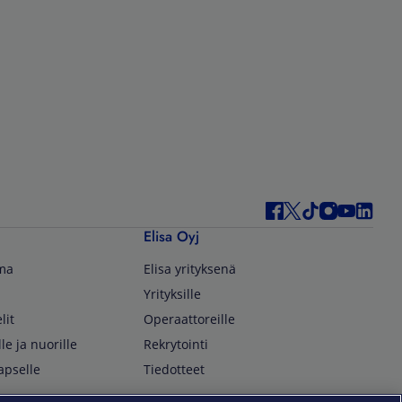
Elisa Oyj
lma
Elisa yrityksenä
Yrityksille
lit
Operaattoreille
lle ja nuorille
Rekrytointi
apselle
Tiedotteet