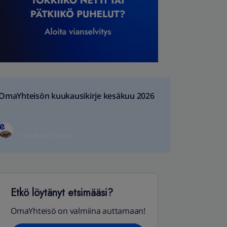
OmaYhteisön kuukausikirje kesäkuu 2026
1 kuukausi sitten
Etkö löytänyt etsimääsi?
OmaYhteisö on valmiina auttamaan!