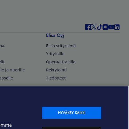
Elisa Oyj
lma
Elisa yrityksenä
Yrityksille
lit
Operaattoreille
lle ja nuorille
Rekrytointi
apselle
Tiedotteet
In English
isan asiakkaille
Customer Service
OmaElisa Self Service
HYVÄKSY KAIKKI
Moving to Finland
semme
Elisa Corporation