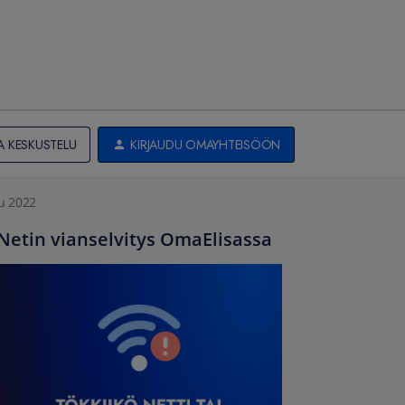
A KESKUSTELU
KIRJAUDU OMAYHTEISÖÖN
u 2022
Netin vianselvitys OmaElisassa