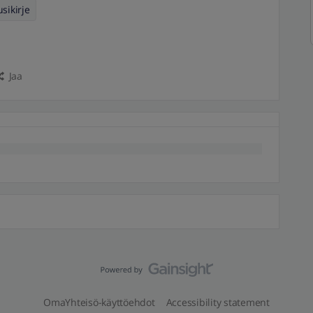
sikirje
Jaa
OmaYhteisö-käyttöehdot
Accessibility statement