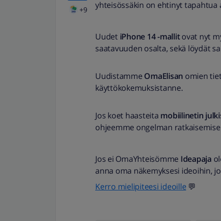
yhteisössäkin on ehtinyt tapahtua 
+9
Uudet
iPhone 14 -mallit
ovat nyt my
saatavuuden osalta, sekä löydät sa
Uudistamme
OmaElisan
omien tiet
käyttökokemuksistanne.
Jos koet haasteita
mobiilinetin jul
ohjeemme ongelman ratkaisemise
Jos ei OmaYhteisömme
Ideapaja
ol
anna oma näkemyksesi ideoihin, jo
Kerro mielipiteesi ideoille
💬