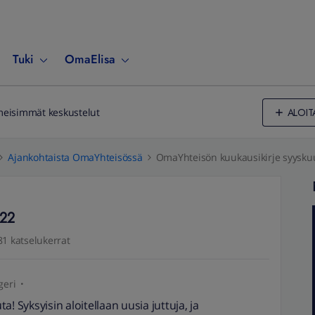
Tuki
OmaElisa
ALOIT
meisimmät keskustelut
Ajankohtaista OmaYhteisössä
OmaYhteisön kuukausikirje syysku
022
81 katselukerrat
geri
! Syksyisin aloitellaan uusia juttuja, ja