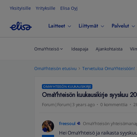
Yksityisille
Yrityksille
Elisa Oyj
Laitteet
Liittymät
Palvelut
OmaYhteisö
Ideapaja
Ajankohtaista
Vii
OmaYhteisön etusivu
Tervetuloa OmaYhteisöön!
OMAYHTEISÖN KUUKAUSIKIRJE
OmaYhteisön kuukausikirje syyskuu 2
Forum|Forum|3 years ago
0 kommenttia
2
freesoul
OmaYhteisön yhteisömana
Hei OmaYhteisö ja raikasta syyskuuta