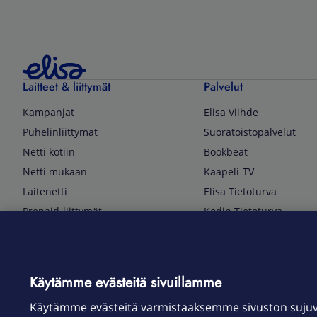
Laitteet & liittymät
Palvelut
Kampanjat
Elisa Viihde
Puhelinliittymät
Suoratoistopalvelut
Netti kotiin
Bookbeat
Netti mukaan
Kaapeli-TV
Laitenetti
Elisa Tietoturva
Prepaid-liittymät
Kodin Tietoturva
Puhelimet ja tarvikkeet
Mobiilivarmenne
Tietotekniikka
Kuka soittaa
Pelaaminen
Sähköpostipalvelu
Käytämme evästeitä sivuillamme
TV & audio
Elisa Kotiverkko
Käytämme evästeitä varmistaaksemme sivuston suju
Kodinkoneet
Elisa Pilvilinna