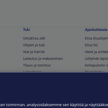
Tuki
Ajankohtaista
OmaElisa 24h
Elisa Etuohje
Ohjeet ja tuki
Elisa 5G
Viat ja häiriöt
Ideat ja artikke
Laskutus ja maksaminen
Liittymät lapsi
Tilaus ja toimitus
Kellopuhelin l
Laiteohjeet
Black Friday
Asiakaspalvelun yhteystiedot
Huippuetuja El
Soita Omagurulle
OmaYhteisö
Myymälät ja myyntipisteet
van toiminnan, analysoidaksemme sen käyttöä ja näyttääk
Kuuluvuuskartta