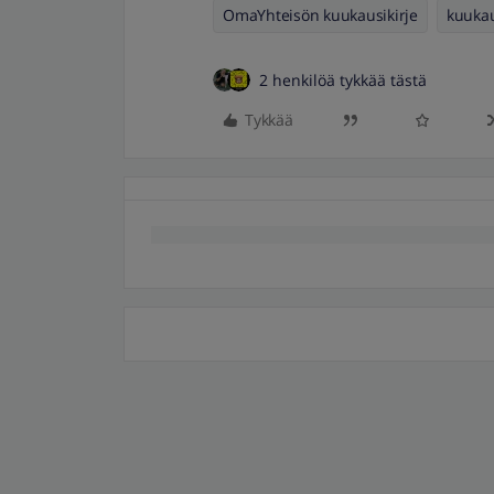
OmaYhteisön kuukausikirje
kuukau
2 henkilöä tykkää tästä
Tykkää