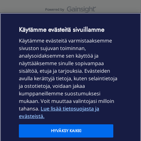
OmaYhteisö-käyttöehdot
Accessibility statement
Käytämme evästeitä sivuillamme
Käytämme evästeitä varmistaaksemme
sivuston sujuvan toiminnan,
Laitteet & liittymät
analysoidaksemme sen käyttöä ja
näyttääksemme sinulle sopivampaa
sisältöä, etuja ja tarjouksia. Evästeiden
Palvelut
avulla kerättyjä tietoja, kuten selaintietoja
ja ostotietoja, voidaan jakaa
Tuki
kumppaneillemme suostumuksesi
mukaan. Voit muuttaa valintojasi milloin
tahansa.
Lue lisää tietosuojasta ja
Ajankohtaista
evästeistä.
Elisa Oyj
HYVÄKSY KAIKKI