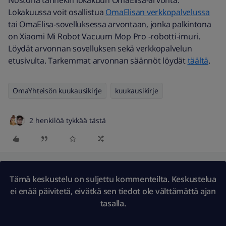
Nostona tännekin lokakuun OmaElisa-arvonta.
Lokakuussa voit osallistua
OmaElisan verkkopalvelussa
tai OmaElisa-sovelluksessa arvontaan, jonka palkintona
on Xiaomi Mi Robot Vacuum Mop Pro -robotti-imuri.
Löydät arvonnan sovelluksen sekä verkkopalvelun
etusivulta. Tarkemmat arvonnan säännöt löydät
täältä
.
OmaYhteisön kuukausikirje
kuukausikirje
2 henkilöä tykkää tästä
Tämä keskustelu on suljettu kommenteilta. Keskustelua
ei enää päivitetä, eivätkä sen tiedot ole välttämättä ajan
tasalla.