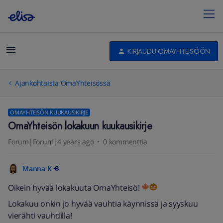
KIRJAUDU OMAYHTEISÖÖN
Ajankohtaista OmaYhteisössä
OMAYHTEISÖN KUUKAUSIKIRJE
OmaYhteisön lokakuun kuukausikirje
Forum|Forum|4 years ago
0 kommenttia
Manna K
Oikein hyvää lokakuuta OmaYhteisö!
Lokakuu onkin jo hyvää vauhtia käynnissä ja syyskuu
vierähti vauhdilla!