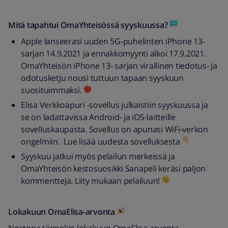
Mitä tapahtui OmaYhteisössä syyskuussa?
Apple lanseerasi uuden 5G-puhelinten iPhone 13-
sarjan 14.9.2021 ja ennakkomyynti alkoi 17.9.2021.
OmaYhteisön iPhone 13- sarjan virallinen tiedotus- ja
odotusketju nousi tuttuun tapaan syyskuun
suosituimmaksi.
Elisa Verkkoapuri -sovellus julkaistiin syyskuussa ja
se on ladattavissa Android- ja iOS-laitteille
sovelluskaupasta. Sovellus on apunasi WiFi-verkon
ongelmiin. Lue lisää uudesta sovelluksesta
Syyskuu jatkui myös pelailun merkeissä ja
OmaYhteisön kestosuosikki Sanapeli keräsi paljon
kommentteja. Liity mukaan pelailuun!
Lokakuun OmaElisa-arvonta