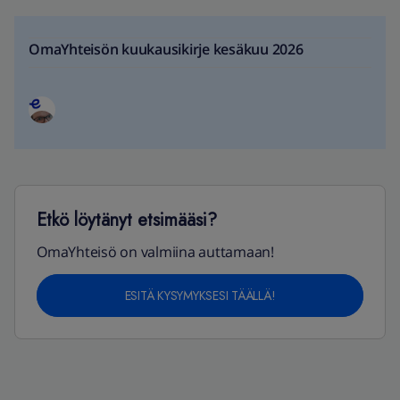
OmaYhteisön kuukausikirje kesäkuu 2026
Etkö löytänyt etsimääsi?
OmaYhteisö on valmiina auttamaan!
ESITÄ KYSYMYKSESI TÄÄLLÄ!