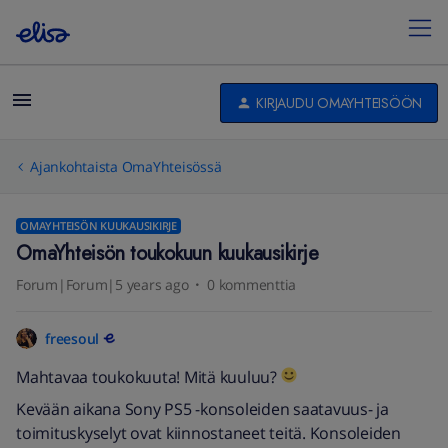
KIRJAUDU OMAYHTEISÖÖN
Ajankohtaista OmaYhteisössä
OMAYHTEISÖN KUUKAUSIKIRJE
OmaYhteisön toukokuun kuukausikirje
Forum|Forum|5 years ago
0 kommenttia
freesoul
Mahtavaa toukokuuta! Mitä kuuluu?
Kevään aikana Sony PS5 -konsoleiden saatavuus- ja
toimituskyselyt ovat kiinnostaneet teitä. Konsoleiden