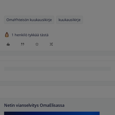
OmaYhteisön kuukausikirje
kuukausikirje
1 henkilö tykkää tästä
Netin vianselvitys OmaElisassa