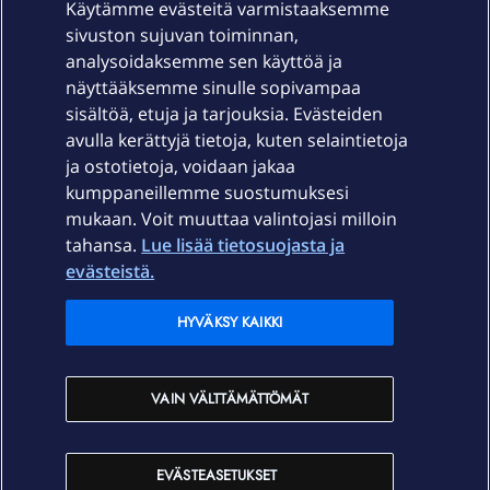
Käytämme evästeitä varmistaaksemme
sivuston sujuvan toiminnan,
Laitteet & liittymät
analysoidaksemme sen käyttöä ja
näyttääksemme sinulle sopivampaa
sisältöä, etuja ja tarjouksia. Evästeiden
Palvelut
avulla kerättyjä tietoja, kuten selaintietoja
ja ostotietoja, voidaan jakaa
Tuki
kumppaneillemme suostumuksesi
mukaan. Voit muuttaa valintojasi milloin
tahansa.
Lue lisää tietosuojasta ja
Ajankohtaista
evästeistä.
Elisa Oyj
HYVÄKSY KAIKKI
In English
VAIN VÄLTTÄMÄTTÖMÄT
På Svenska
EVÄSTEASETUKSET