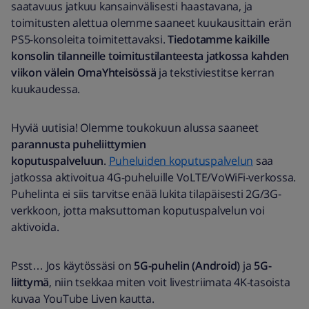
saatavuus jatkuu kansainvälisesti haastavana, ja
toimitusten alettua olemme saaneet kuukausittain erän
PS5-konsoleita toimitettavaksi.
Tiedotamme kaikille
konsolin tilanneille toimitustilanteesta jatkossa
kahden
viikon välein OmaYhteisössä
ja tekstiviestitse kerran
kuukaudessa.
Hyviä uutisia! Olemme toukokuun alussa saaneet
parannusta puheliittymien
koputuspalveluun
.
Puheluiden koputuspalvelun
saa
jatkossa aktivoitua 4G-puheluille VoLTE/VoWiFi-verkossa.
Puhelinta ei siis tarvitse enää lukita tilapäisesti 2G/3G-
verkkoon, jotta maksuttoman koputuspalvelun voi
aktivoida.
Psst… Jos käytössäsi on
5G-puhelin (Android)
ja
5G-
liittymä
, niin tsekkaa miten voit livestriimata 4K-tasoista
kuvaa YouTube Liven kautta.