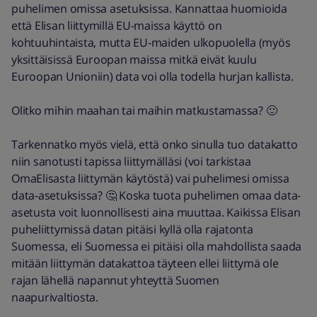
puhelimen omissa asetuksissa. Kannattaa huomioida
että Elisan liittymillä EU-maissa käyttö on
kohtuuhintaista, mutta EU-maiden ulkopuolella (myös
yksittäisissä Euroopan maissa mitkä eivät kuulu
Euroopan Unioniin) data voi olla todella hurjan kallista.
Olitko mihin maahan tai maihin matkustamassa? 🙂
Tarkennatko myös vielä, että onko sinulla tuo datakatto
niin sanotusti tapissa liittymälläsi (voi tarkistaa
OmaElisasta liittymän käytöstä) vai puhelimesi omissa
data-asetuksissa? 🤔 Koska tuota puhelimen omaa data-
asetusta voit luonnollisesti aina muuttaa. Kaikissa Elisan
puheliittymissä datan pitäisi kyllä olla rajatonta
Suomessa, eli Suomessa ei pitäisi olla mahdollista saada
mitään liittymän datakattoa täyteen ellei liittymä ole
rajan lähellä napannut yhteyttä Suomen
naapurivaltiosta.