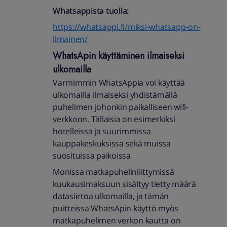
Whatsappista tuolla:
https://whatsappi.fi/miksi-whatsapp-on-
ilmainen/
WhatsApin käyttäminen ilmaiseksi
ulkomailla
Varmimmin WhatsAppia voi käyttää
ulkomailla ilmaiseksi yhdistämällä
puhelimen johonkin paikalliseen wifi-
verkkoon. Tällaisia on esimerkiksi
hotelleissa ja suurimmissa
kauppakeskuksissa sekä muissa
suosituissa paikoissa
Monissa matkapuhelinliittymissä
kuukausimaksuun sisältyy tietty määrä
datasiirtoa ulkomailla, ja tämän
puitteissa WhatsApin käyttö myös
matkapuhelimen verkon kautta on