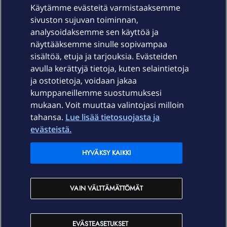
Käytämme evästeitä varmistaaksemme
sivuston sujuvan toiminnan,
Laitteet & liittymät
analysoidaksemme sen käyttöä ja
näyttääksemme sinulle sopivampaa
sisältöä, etuja ja tarjouksia. Evästeiden
Palvelut
avulla kerättyjä tietoja, kuten selaintietoja
ja ostotietoja, voidaan jakaa
Tuki
kumppaneillemme suostumuksesi
mukaan. Voit muuttaa valintojasi milloin
tahansa.
Lue lisää tietosuojasta ja
Ajankohtaista
evästeistä.
Elisa Oyj
HYVÄKSY KAIKKI
In English
VAIN VÄLTTÄMÄTTÖMÄT
På Svenska
EVÄSTEASETUKSET