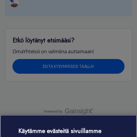
Etkö löytänyt etsimääsi?
OmaYhteisö on valmiina auttamaan!
ESITÄ KYSYMYKSESI TÄÄLLÄ!
OmaYhteisö-käyttöehdot
Accessibility statement
Käytämme evästeitä sivuillamme