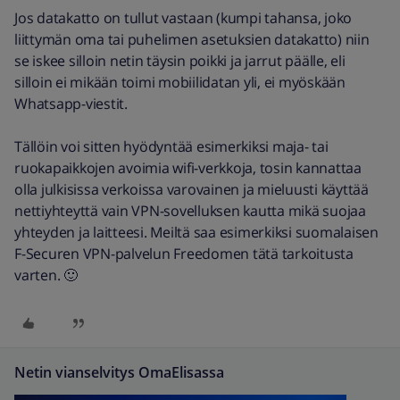
Jos datakatto on tullut vastaan (kumpi tahansa, joko
liittymän oma tai puhelimen asetuksien datakatto) niin
se iskee silloin netin täysin poikki ja jarrut päälle, eli
silloin ei mikään toimi mobiilidatan yli, ei myöskään
Whatsapp-viestit.
Tällöin voi sitten hyödyntää esimerkiksi maja- tai
ruokapaikkojen avoimia wifi-verkkoja, tosin kannattaa
olla julkisissa verkoissa varovainen ja mieluusti käyttää
nettiyhteyttä vain VPN-sovelluksen kautta mikä suojaa
yhteyden ja laitteesi. Meiltä saa esimerkiksi suomalaisen
F-Securen VPN-palvelun Freedomen tätä tarkoitusta
varten. 🙂
Netin vianselvitys OmaElisassa