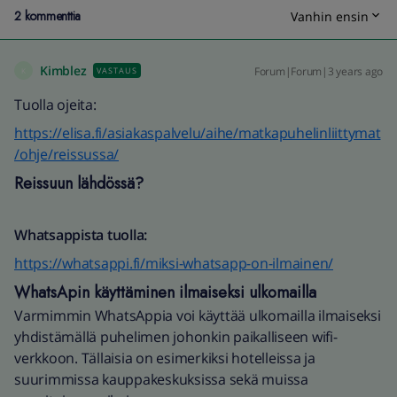
2 kommenttia
Vanhin ensin
Kimblez
Forum|Forum|3 years ago
VASTAUS
K
Tuolla ojeita:
https://elisa.fi/asiakaspalvelu/aihe/matkapuhelinliittymat
/ohje/reissussa/
Reissuun lähdössä?
Whatsappista tuolla:
https://whatsappi.fi/miksi-whatsapp-on-ilmainen/
WhatsApin käyttäminen ilmaiseksi ulkomailla
Varmimmin WhatsAppia voi käyttää ulkomailla ilmaiseksi
yhdistämällä puhelimen johonkin paikalliseen wifi-
verkkoon. Tällaisia on esimerkiksi hotelleissa ja
suurimmissa kauppakeskuksissa sekä muissa