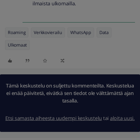
ilmaista ulkomailla.
Roaming
Verkkovierailu
WhatsApp
Data
Ulkomaat
Tämä keskustelu on suljettu kommenteilta. Keskustelua
ei enää päivitetä, eivätkä sen tiedot ole välttämättä ajan
tasalla.
Etsi samasta aiheesta uudempi keskustelu
tai
aloita uusi.