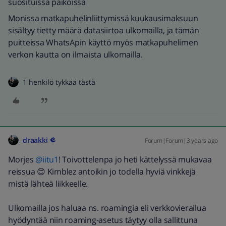
suosituissa paikoissa
Monissa matkapuhelinliittymissä kuukausimaksuun
sisältyy tietty määrä datasiirtoa ulkomailla, ja tämän
puitteissa WhatsApin käyttö myös matkapuhelimen
verkon kautta on ilmaista ulkomailla.
1 henkilö tykkää tästä
draakki
Forum|Forum|3 years ago
Morjes
@iitu1
! Toivottelenpa jo heti kättelyssä mukavaa
reissua 😊 Kimblez antoikin jo todella hyviä vinkkejä
mistä lähteä liikkeelle.
Ulkomailla jos haluaa ns. roamingia eli verkkovierailua
hyödyntää niin roaming-asetus täytyy olla sallittuna