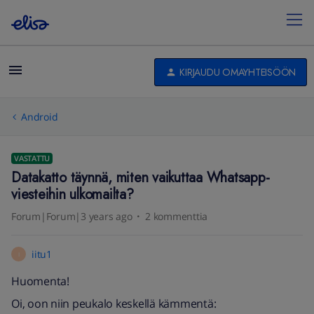
KIRJAUDU OMAYHTEISÖÖN
Android
VASTATTU
Datakatto täynnä, miten vaikuttaa Whatsapp-
viesteihin ulkomailta?
Forum|Forum|3 years ago
2 kommenttia
iitu1
I
Huomenta!
Oi, oon niin peukalo keskellä kämmentä: