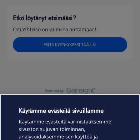
Etkö löytänyt etsimääsi?
OmaYhteisö on valmiina auttamaan!
ESITÄ KYSYMYKSESI TÄÄLLÄ!
OmaYhteisö-käyttöehdot
Accessibility statement
Käytämme evästeitä sivuillamme
Käytämme evästeitä varmistaaksemme
sivuston sujuvan toiminnan,
Laitteet & liittymät
analysoidaksemme sen käyttöä ja