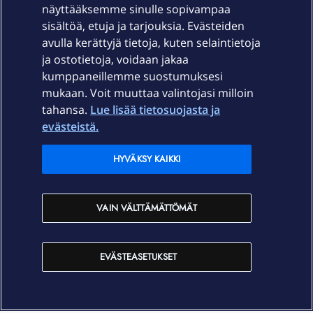
näyttääksemme sinulle sopivampaa
sisältöä, etuja ja tarjouksia. Evästeiden
Palvelut
avulla kerättyjä tietoja, kuten selaintietoja
ja ostotietoja, voidaan jakaa
Tuki
kumppaneillemme suostumuksesi
mukaan. Voit muuttaa valintojasi milloin
tahansa.
Lue lisää tietosuojasta ja
Ajankohtaista
evästeistä.
Elisa Oyj
HYVÄKSY KAIKKI
In English
VAIN VÄLTTÄMÄTTÖMÄT
På Svenska
EVÄSTEASETUKSET
Sopimusehdot
Tietosuoja
Saavutettavuus
Evästeasetukset
Tekijänoikeudet © 2026 Elisa Oyj.