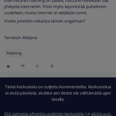
internetiä eli roaming on päällä, mutta en vieläkään saa
yhteyttä internetiin. Yritin myös käynnistää puhelimen
uudelleen, mutta internet ei vieläkään toimi.
Voitko jotenkin ratkaista tämän ongelman?
Terveisin Aldijana
Roaming
Tämä keskustelu on suljettu kommenteilta. Keskustelua
ei enää päivitetä, eivätkä sen tiedot ole välttämättä ajan
tasalla.
Etsi samasta aiheesta uudempi keskustelu
tai
aloita uusi.