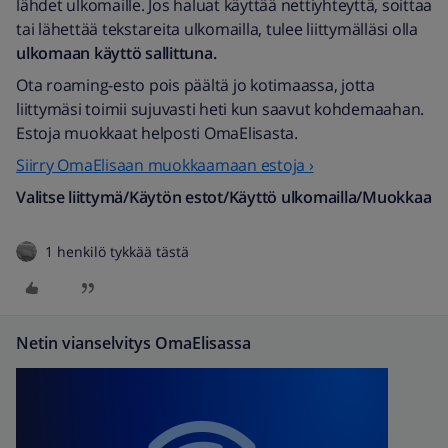
lähdet ulkomaille. Jos haluat käyttää nettiyhteyttä, soittaa
tai lähettää tekstareita ulkomailla, tulee liittymälläsi olla
ulkomaan käyttö sallittuna.
Ota roaming-esto pois päältä jo kotimaassa, jotta
liittymäsi toimii sujuvasti heti kun saavut kohdemaahan.
Estoja muokkaat helposti OmaElisasta.
Siirry OmaElisaan muokkaamaan estoja ›
Valitse liittymä/Käytön estot/Käyttö ulkomailla/Muokkaa
1 henkilö tykkää tästä
Netin vianselvitys OmaElisassa