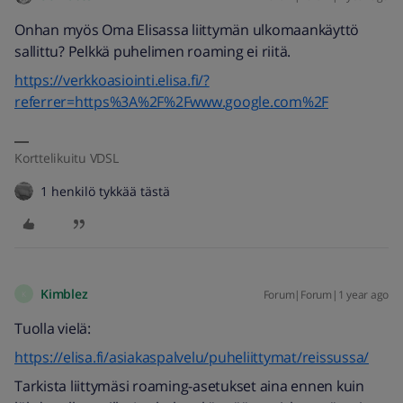
Onhan myös Oma Elisassa liittymän ulkomaankäyttö
sallittu? Pelkkä puhelimen roaming ei riitä.
https://verkkoasiointi.elisa.fi/?
referrer=https%3A%2F%2Fwww.google.com%2F
Korttelikuitu VDSL
1 henkilö tykkää tästä
Kimblez
Forum|Forum|1 year ago
K
Tuolla vielä:
https://elisa.fi/asiakaspalvelu/puheliittymat/reissussa/
Tarkista liittymäsi roaming-asetukset aina ennen kuin