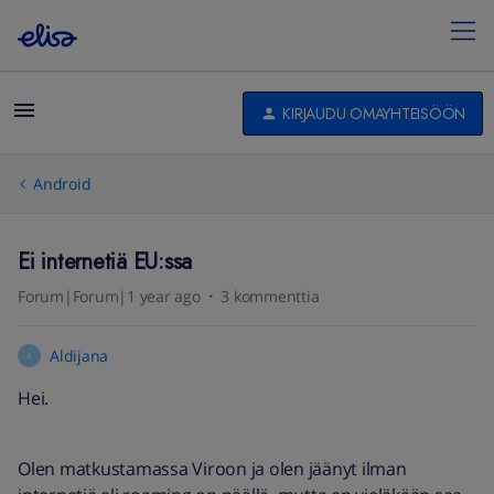
KIRJAUDU OMAYHTEISÖÖN
Android
Ei internetiä EU:ssa
Forum|Forum|1 year ago
3 kommenttia
Aldijana
A
Hei.
Olen matkustamassa Viroon ja olen jäänyt ilman