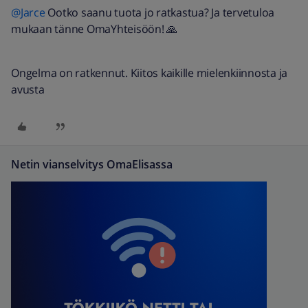
@Jarce
Ootko saanu tuota jo ratkastua? Ja tervetuloa
mukaan tänne OmaYhteisöön! 🙏
Ongelma on ratkennut. Kiitos kaikille mielenkiinnosta ja
avusta
Netin vianselvitys OmaElisassa