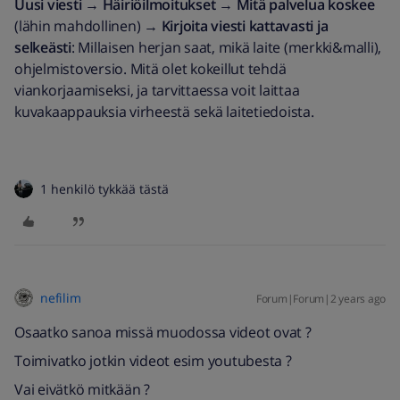
Uusi viesti
→
Häiriöilmoitukset
→
Mitä palvelua koskee
(lähin mahdollinen) →
Kirjoita viesti kattavasti ja
selkeästi
: Millaisen herjan saat, mikä laite (merkki&malli),
ohjelmistoversio. Mitä olet kokeillut tehdä
viankorjaamiseksi, ja tarvittaessa voit laittaa
kuvakaappauksia virheestä sekä laitetiedoista.
1 henkilö tykkää tästä
nefilim
Forum|Forum|2 years ago
Osaatko sanoa missä muodossa videot ovat ?
Toimivatko jotkin videot esim youtubesta ?
Vai eivätkö mitkään ?