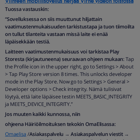
Viihteen mobiilisovellus herjaa Virhe videon toistossa
Tuossa vastauskin:
“Sovelluksessa on siis muuttunut hiljattain
vaatimustenmukaisuuden tarkistustapa ja tuon tiimoilta
on tullut tilanteita vastaan missä laite ei enää
läpäisekkään testiä.
Laitteen vaatimustenmukaisuus voi tarkistaa Play
Storesta (kirjautuneena) seuraavan ohjeen mukaan
: Tap
the Profile icon in the upper right, go to Settings > About
> Tap Play Store version 8 times. This unlocks developer
mode in the Play Store.​ Now go to Settings > General >
Developer options > Check integrity. Nämä tulisivat
löytyä, että laite läpäisee testin MEETS_BASIC_INTEGRITY
ja MEETS_DEVICE_INTEGRITY.”
Jos muuten kaikki kunnossa, niin
ohjeena Häiriöilmoituksen tekokin OmaElisassa:
Omaelisa
/
Asiakaspalvelu
→
Asiakaspalvelun viestit
→