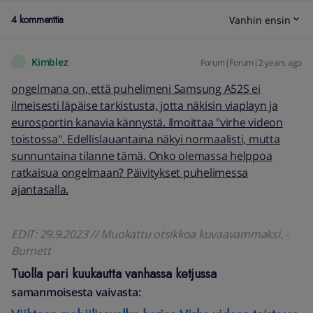
4 kommenttia
Vanhin ensin
Kimblez
Forum|Forum|2 years ago
K
ongelmana on, että puhelimeni Samsung A52S ei
ilmeisesti läpäise tarkistusta, jotta näkisin viaplayn ja
eurosportin kanavia kännystä. Ilmoittaa "virhe videon
toistossa". Edellislauantaina näkyi normaalisti, mutta
sunnuntaina tilanne tämä. Onko olemassa helppoa
ratkaisua ongelmaan? Päivitykset puhelimessa
ajantasalla.
EDIT: 29.9.2023 // Muokattu otsikkoa kuvaavammaksi. -
Burnett
Tuolla pari kuukautta vanhassa ketjussa
samanmoisesta vaivasta: