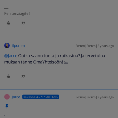
Penitenziagite !
ilponen
Forum|Forum|2 years ago
@Jarce
Ootko saanu tuota jo ratkastua? Ja tervetuloa
mukaan tänne OmaYhteisöön! 🙏
Jarce
Forum|Forum|2 years ago
KESKUSTELUN ALOITTAJA
J
.