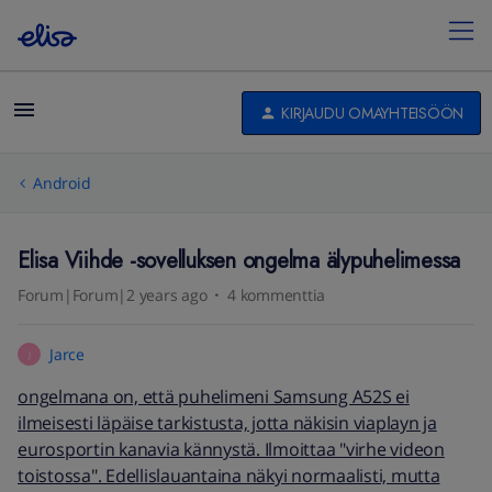
KIRJAUDU OMAYHTEISÖÖN
Android
Elisa Viihde -sovelluksen ongelma älypuhelimessa
Forum|Forum|2 years ago
4 kommenttia
Jarce
J
ongelmana on, että puhelimeni Samsung A52S ei
ilmeisesti läpäise tarkistusta, jotta näkisin viaplayn ja
eurosportin kanavia kännystä. Ilmoittaa "virhe videon
toistossa". Edellislauantaina näkyi normaalisti, mutta