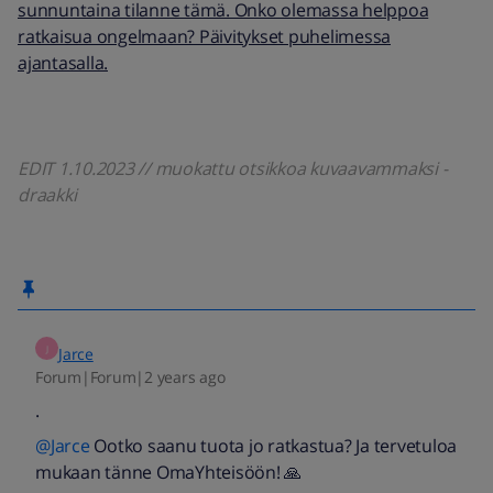
sunnuntaina tilanne tämä. Onko olemassa helppoa
ratkaisua ongelmaan? Päivitykset puhelimessa
ajantasalla.
EDIT 1.10.2023 // muokattu otsikkoa kuvaavammaksi -
draakki
J
Jarce
Forum|Forum|2 years ago
.
@Jarce
Ootko saanu tuota jo ratkastua? Ja tervetuloa
mukaan tänne OmaYhteisöön! 🙏