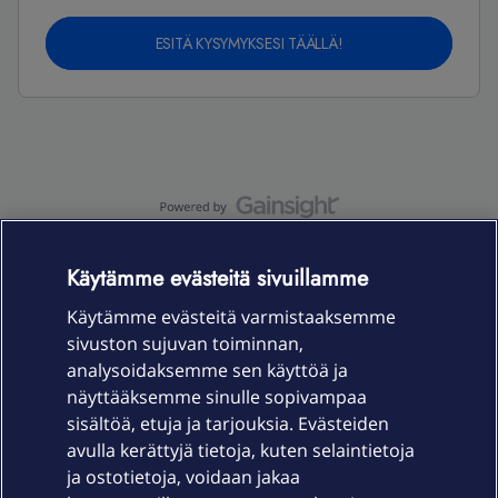
ESITÄ KYSYMYKSESI TÄÄLLÄ!
OmaYhteisö-käyttöehdot
Accessibility statement
Käytämme evästeitä sivuillamme
Käytämme evästeitä varmistaaksemme
sivuston sujuvan toiminnan,
Laitteet & liittymät
analysoidaksemme sen käyttöä ja
näyttääksemme sinulle sopivampaa
sisältöä, etuja ja tarjouksia. Evästeiden
Palvelut
avulla kerättyjä tietoja, kuten selaintietoja
ja ostotietoja, voidaan jakaa
Tuki