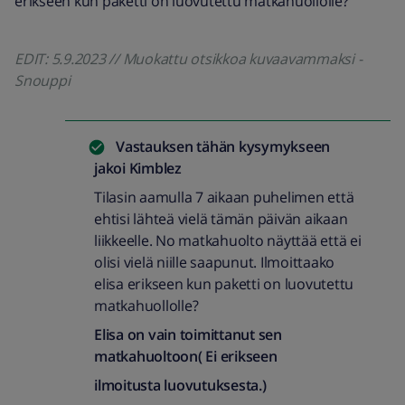
erikseen kun paketti on luovutettu matkahuollolle?
EDIT: 5.9.2023 // Muokattu otsikkoa kuvaavammaksi -
Snouppi
Vastauksen tähän kysymykseen
jakoi
Kimblez
Tilasin aamulla 7 aikaan puhelimen että
ehtisi lähteä vielä tämän päivän aikaan
liikkeelle. No matkahuolto näyttää että ei
olisi vielä niille saapunut. Ilmoittaako
elisa erikseen kun paketti on luovutettu
matkahuollolle?
Elisa on vain toimittanut sen
matkahuoltoon( Ei erikseen
ilmoitusta luovutuksesta.)