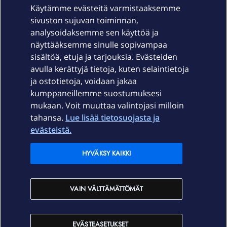
Käytämme evästeitä varmistaaksemme
sivuston sujuvan toiminnan,
Laitteet & liittymät
analysoidaksemme sen käyttöä ja
näyttääksemme sinulle sopivampaa
sisältöä, etuja ja tarjouksia. Evästeiden
Palvelut
avulla kerättyjä tietoja, kuten selaintietoja
ja ostotietoja, voidaan jakaa
Tuki
kumppaneillemme suostumuksesi
mukaan. Voit muuttaa valintojasi milloin
tahansa.
Lue lisää tietosuojasta ja
Ajankohtaista
evästeistä.
Elisa Oyj
HYVÄKSY KAIKKI
In English
VAIN VÄLTTÄMÄTTÖMÄT
På Svenska
EVÄSTEASETUKSET