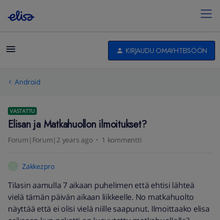
KIRJAUDU OMAYHTEISÖÖN
Android
VASTATTU
Elisan ja Matkahuollon ilmoitukset?
Forum|Forum|2 years ago
1 kommentti
Zakkezpro
Z
Tilasin aamulla 7 aikaan puhelimen että ehtisi lähteä
vielä tämän päivän aikaan liikkeelle. No matkahuolto
näyttää että ei olisi vielä niille saapunut. Ilmoittaako elisa