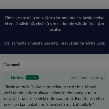
Tämä keskustelu on suljettu kommenteilta. Keskustelua
ei enää päivitetä, eivätkä sen tiedot ole välttämättä ajan
tasalla.
Etsi samasta aiheesta uudempi keskustelu
tai
aloita uusi.
1 kommentti
Kimblez
Forum|Forum|2 years ago
VASTAUS
K
Tilasin aamulla 7 aikaan puhelimen että ehtisi lähteä
vielä tämän päivän aikaan liikkeelle. No matkahuolto
näyttää että ei olisi vielä niille saapunut. Ilmoittaako elisa
erikseen kun paketti on luovutettu matkahuollolle?