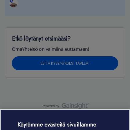
Etkö löytänyt etsimääsi?
OmaYhteisö on valmiina auttamaan!
ESITÄ KYSYMYKSESI TÄÄLLÄ!
OmaYhteisö-käyttöehdot
Accessibility statement
Käytämme evästeitä sivuillamme