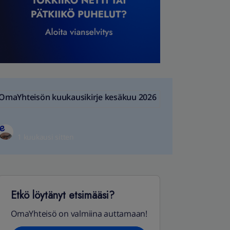
OmaYhteisön kuukausikirje kesäkuu 2026
1 kuukausi sitten
Etkö löytänyt etsimääsi?
OmaYhteisö on valmiina auttamaan!