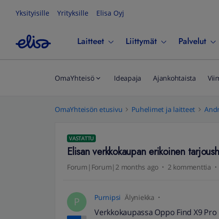
Yksityisille
Yrityksille
Elisa Oyj
Laitteet
Liittymät
Palvelut
OmaYhteisö
Ideapaja
Ajankohtaista
Vii
OmaYhteisön etusivu
Puhelimet ja laitteet
Andr
VASTATTU
Elisan verkkokaupan erikoinen tarjoush
Forum|Forum|2 months ago
2 kommenttia
Purnipsi
Älyniekka
P
Verkkokaupassa Oppo Find X9 Pro hi