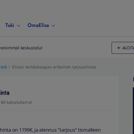
Tuki
OmaElisa
ALOIT
meisimmät keskustelut
oid
Elisan verkkokaupan erikoinen tarjoushinta
inta
84 katselukerrat
nta on 1199€, ja alennus "tarjous" tismalleen