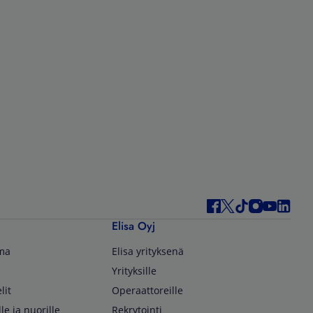
Elisa Oyj
lma
Elisa yrityksenä
Yrityksille
lit
Operaattoreille
lle ja nuorille
Rekrytointi