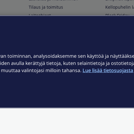
Tilaus ja toimitus
Kellopuhelin l
Laiteohjeet
Black Friday
Asiakaspalvelun yhteystiedot
Huippuetuja El
Soita Omagurulle
OmaYhteisö
Myymälät ja myyntipisteet
van toiminnan, analysoidaksemme sen käyttöä ja näyttääk
Kuuluvuuskartta
iden avulla kerättyjä tietoja, kuten selaintietoja ja ostotieto
Asiakastiedotteet
uuttaa valintojasi milloin tahansa.
Lue lisää tietosuojasta 
t
OmaElisa-sovellus
järjestelmä
Kirjaudu sähköpostiin
et © 2026 Elisa Oyj.