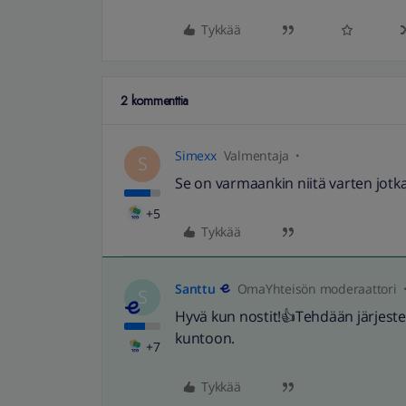
Tykkää
2 kommenttia
Simexx
Valmentaja
S
Se on varmaankin niitä varten jotka
+5
Tykkää
Santtu
OmaYhteisön moderaattori
S
Hyvä kun nostit!👍Tehdään järjestel
kuntoon.
+7
Tykkää