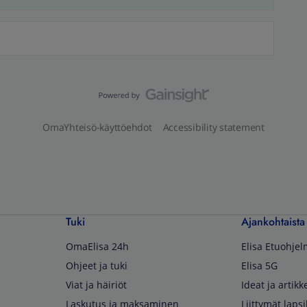
OmaYhteisö-käyttöehdot
Accessibility statement
Tuki
Ajankohtaista
OmaElisa 24h
Elisa Etuohje
Ohjeet ja tuki
Elisa 5G
Viat ja häiriöt
Ideat ja artikke
Laskutus ja maksaminen
Liittymät lapsi