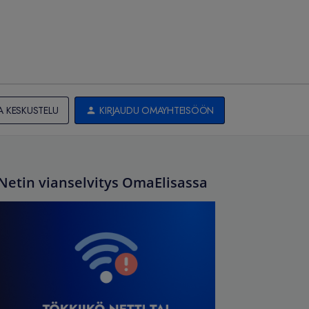
A KESKUSTELU
KIRJAUDU OMAYHTEISÖÖN
Netin vianselvitys OmaElisassa