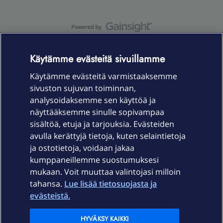
OmaYhteisö-käyttöehdot
Accessibility statement
Käytämme evästeitä sivuillamme
Käytämme evästeitä varmistaaksemme
sivuston sujuvan toiminnan,
Laitteet & liittymät
analysoidaksemme sen käyttöä ja
näyttääksemme sinulle sopivampaa
sisältöä, etuja ja tarjouksia. Evästeiden
Palvelut
avulla kerättyjä tietoja, kuten selaintietoja
ja ostotietoja, voidaan jakaa
Tuki
kumppaneillemme suostumuksesi
mukaan. Voit muuttaa valintojasi milloin
tahansa.
Lue lisää tietosuojasta ja
Ajankohtaista
evästeistä.
Elisa Oyj
HYVÄKSY KAIKKI