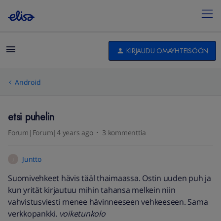
KIRJAUDU OMAYHTEISÖÖN
Android
etsi puhelin
Forum|Forum|4 years ago
3 kommenttia
Juntto
J
Suomivehkeet hävis tääl thaimaassa. Ostin uuden puh ja
kun yrität kirjautuu mihin tahansa melkein niin
vahvistusviesti menee hävinneeseen vehkeeseen. Sama
verkkopankki.
voiketunkolo