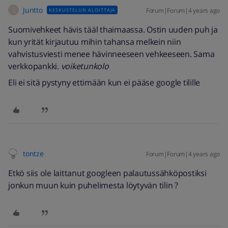
Juntto
Forum|Forum|4 years ago
KESKUSTELUN ALOITTAJA
J
Suomivehkeet hävis tääl thaimaassa. Ostin uuden puh ja
kun yrität kirjautuu mihin tahansa melkein niin
vahvistusviesti menee hävinneeseen vehkeeseen. Sama
verkkopankki.
voiketunkolo
Eli ei sitä pystyny ettimään kun ei pääse google tilille
tontze
Forum|Forum|4 years ago
Etkö siis ole laittanut googleen palautussähköpostiksi
jonkun muun kuin puhelimesta löytyvän tilin ?