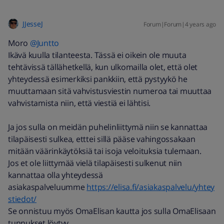
JJesseJ
Forum|Forum|4 years ago
Moro
@Juntto
Ikävä kuulla tilanteesta. Tässä ei oikein ole muuta
tehtävissä tällähetkellä, kun ulkomailla olet, että olet
yhteydessä esimerkiksi pankkiin, että pystyykö he
muuttamaan sitä vahvistusviestin numeroa tai muuttaa
vahvistamista niin, että viestiä ei lähtisi.
Ja jos sulla on meidän puhelinliittymä niin se kannattaa
tilapäisesti sulkea, etttei sillä pääse vahingossakaan
mitään väärinkäytöksiä tai isoja veloituksia tulemaan.
Jos et ole liittymää vielä tilapäisesti sulkenut niin
kannattaa olla yhteydessä
asiakaspalveluumme
https://elisa.fi/asiakaspalvelu/yhtey
stiedot/
Se onnistuu myös OmaElisan kautta jos sulla OmaElisaan
tunnukset löytyy