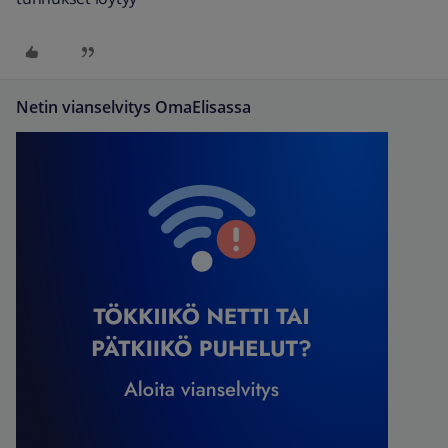
Netin vianselvitys OmaElisassa