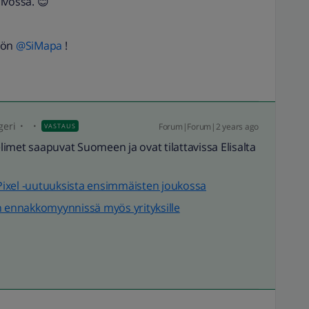
ivossa. 😊
öön
@SiMapa
!
geri
Forum|Forum|2 years ago
VASTAUS
imet saapuvat Suomeen ja ovat tilattavissa Elisalta
e Pixel -uutuuksista ensimmäisten joukossa
n ennakkomyynnissä myös yrityksille