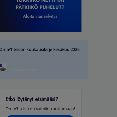
OmaYhteisön kuukausikirje kesäkuu 2026
1 kuukausi sitten
Etkö löytänyt etsimääsi?
OmaYhteisö on valmiina auttamaan!