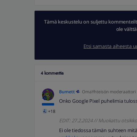
Tämä keskustelu on suljettu kommenteilta.
ole vältt
Etsi samasta aiheesta 
4 kommenttia
Burnett
OmaYhteisön moderaattori
Onko Google Pixel puhelimia tuloss
+18
EDIT: 27.2.2024 // Muokattu otsik
Ei ole tiedossa tämän suhteen mitä