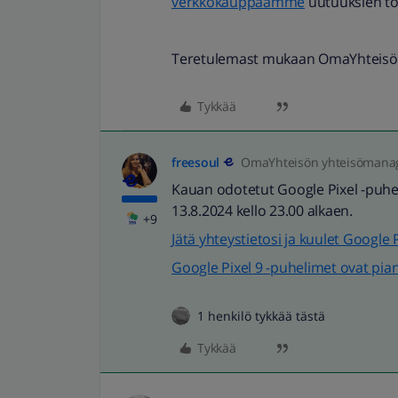
verkkokauppaamme
uutuuksien to
Teretulemast mukaan OmaYhteis
Tykkää
freesoul
OmaYhteisön yhteisömana
Kauan odotetut Google Pixel -puhel
13.8.2024 kello 23.00 alkaen.
+9
Jätä yhteystietosi ja kuulet Googl
Google Pixel 9 -puhelimet ovat pia
1 henkilö tykkää tästä
Tykkää