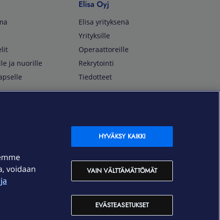
Elisa Oyj
lma
Elisa yrityksenä
Yrityksille
lit
Operaattoreille
lle ja nuorille
Rekrytointi
apselle
Tiedotteet
In English
isan asiakkaille
Customer Service
OmaElisa Self Service
HYVÄKSY KAIKKI
Moving to Finland
semme
Elisa Corporation
ja, voidaan
VAIN VÄLTTÄMÄTTÖMÄT
ja
På Svenska
Kundtjänst
EVÄSTEASETUKSET
OmaElisa självbetjäning