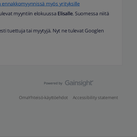
n ennakkomyynnissä myös yrityksille
 tulevat myyntiin elokuussa
Elisalle
. Suomessa niitä
sesti tuettuja tai myytyjä. Nyt ne tulevat Googlen
OmaYhteisö-käyttöehdot
Accessibility statement