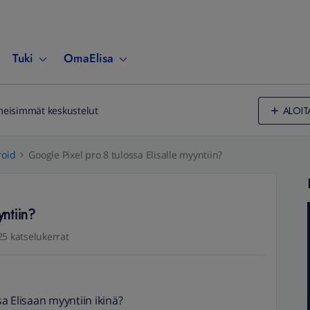
Tuki
OmaElisa
ALOIT
meisimmät keskustelut
oid
Google Pixel pro 8 tulossa Elisalle myyntiin?
yntiin?
25 katselukerrat
a Elisaan myyntiin ikinä?