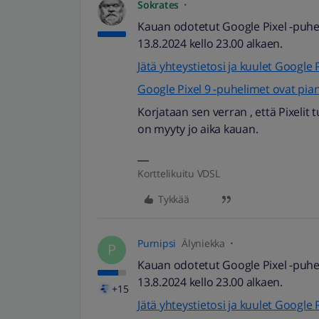
Sokrates
Kauan odotetut Google Pixel -puhel
13.8.2024 kello 23.00 alkaen.
Jätä yhteystietosi ja kuulet Googl
Google Pixel 9 -puhelimet ovat pia
Korjataan sen verran , että Pixelit
on myyty jo aika kauan.
Korttelikuitu VDSL
Tykkää
Purnipsi
Älyniekka
P
Kauan odotetut Google Pixel -puhel
13.8.2024 kello 23.00 alkaen.
+15
Jätä yhteystietosi ja kuulet Googl