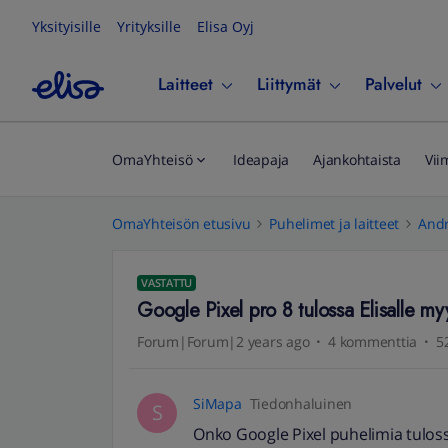
Yksityisille
Yrityksille
Elisa Oyj
Laitteet
Liittymät
Palvelut
OmaYhteisö
Ideapaja
Ajankohtaista
Vii
OmaYhteisön etusivu
Puhelimet ja laitteet
Andr
VASTATTU
Google Pixel pro 8 tulossa Elisalle my
Forum|Forum|2 years ago
4 kommenttia
5
SiMapa
Tiedonhaluinen
S
Onko Google Pixel puhelimia tuloss