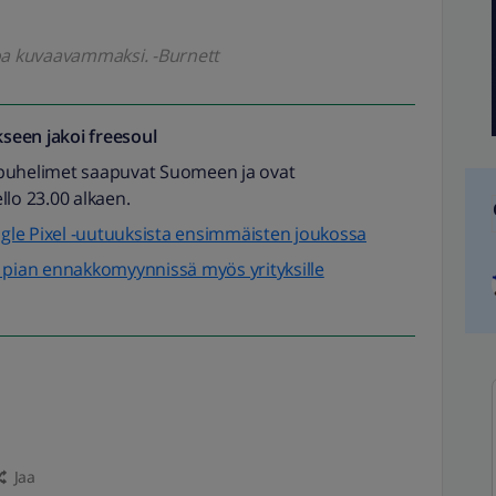
koa kuvaavammaksi. -Burnett
seen jakoi
freesoul
-puhelimet saapuvat Suomeen ja ovat
ello 23.00 alkaen.
oogle Pixel -uutuuksista ensimmäisten joukossa
t pian ennakkomyynnissä myös yrityksille
Jaa