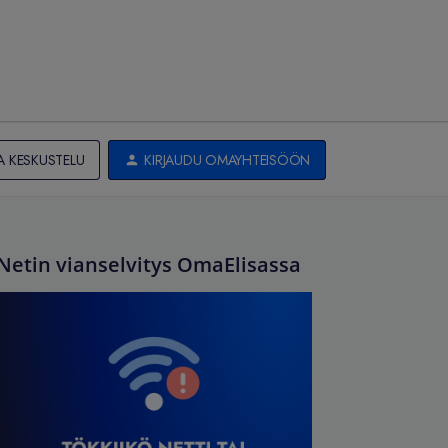
A KESKUSTELU
KIRJAUDU OMAYHTEISÖÖN
Netin vianselvitys OmaElisassa