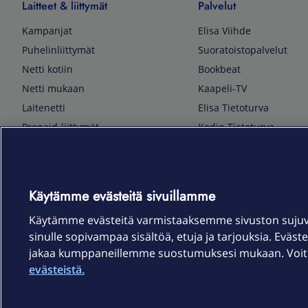
Laitteet & liittymät
Palvelut
Kampanjat
Elisa Viihde
Puhelinliittymät
Suoratoistopalvelut
Netti kotiin
Bookbeat
Netti mukaan
Kaapeli-TV
Laitenetti
Elisa Tietoturva
Prepaid-liittymät
Kodin Tietoturva
Puhelimet ja tarvikkeet
Mobiilivarmenne
Tietotekniikka
Kuka soittaa
Pelaaminen
Sähköpostipalvelu
Käytämme evästeitä sivuillamme
TV & audio
Elisa Kotiverkko
Käytämme evästeitä varmistaaksemme sivuston suju
Kodinkoneet
Elisa Pilvilinna
sinulle sopivampaa sisältöä, etuja ja tarjouksia. Eväste
Kamerat ja dronet
Elisa Laiteturva
jakaa kumppaneillemme suostumuksesi mukaan. Voit m
Kellot ja rannekkeet
Elisa Rinnakkaisliittymä
evästeistä.
Älykoti
Elisa Kotiturva -hälytys
Elisa Vaihtoetu
Elisa Kotiakku