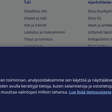
Tuki
Ajankohtaista
OmaElisa 24h
Elisa Etuohje
Ohjeet ja tuki
Elisa 5G
Viat ja häiriöt
Ideat ja artikke
Laskutus ja maksaminen
Liittymät lapsi
Tilaus ja toimitus
Kellopuhelin l
Laiteohjeet
Black Friday
Asiakaspalvelun yhteystiedot
Huippuetuja El
Soita Omagurulle
OmaYhteisö
Myymälät ja myyntipisteet
van toiminnan, analysoidaksemme sen käyttöä ja näyttääk
Kuuluvuuskartta
iden avulla kerättyjä tietoja, kuten selaintietoja ja ostotieto
Asiakastiedotteet
uuttaa valintojasi milloin tahansa.
Lue lisää tietosuojasta 
t
OmaElisa-sovellus
järjestelmä
Kirjaudu sähköpostiin