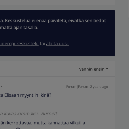
 Keskustelua ei enää päivitetä, eivätkä sen tiedot
ämättä ajan tasalla.
uudempi keskustelu
tai
aloita uusi.
Vanhin ensin
Forum|Forum|2 years ago
a Elisaan myyntiin ikinä?
koa kuvaavammaksi. -Burnett
än kerrottavaa, mutta kannattaa vilkuilla