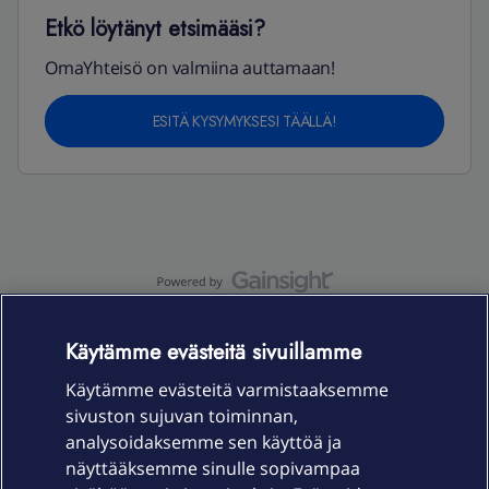
Etkö löytänyt etsimääsi?
OmaYhteisö on valmiina auttamaan!
ESITÄ KYSYMYKSESI TÄÄLLÄ!
OmaYhteisö-käyttöehdot
Accessibility statement
Käytämme evästeitä sivuillamme
Käytämme evästeitä varmistaaksemme
sivuston sujuvan toiminnan,
Laitteet & liittymät
analysoidaksemme sen käyttöä ja
näyttääksemme sinulle sopivampaa