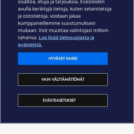
sisältöä, etuja ja tarjouksia. Evästeiden
Palvelut
avulla kerättyjä tietoja, kuten selaintietoja
ja ostotietoja, voidaan jakaa
Tuki
kumppaneillemme suostumuksesi
mukaan. Voit muuttaa valintojasi milloin
tahansa.
Lue lisää tietosuojasta ja
Ajankohtaista
evästeistä.
Elisa Oyj
HYVÄKSY KAIKKI
In English
VAIN VÄLTTÄMÄTTÖMÄT
På Svenska
EVÄSTEASETUKSET
Sopimusehdot
Tietosuoja
Saavutettavuus
Evästeasetukset
Tekijänoikeudet © 2026 Elisa Oyj.