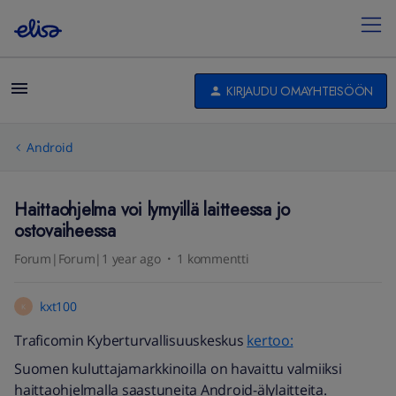
KIRJAUDU OMAYHTEISÖÖN
Android
Haittaohjelma voi lymyillä laitteessa jo
ostovaiheessa
Forum|Forum|1 year ago
1 kommentti
kxt100
K
Traficomin Kyberturvallisuuskeskus
kertoo:
Suomen kuluttajamarkkinoilla on havaittu valmiiksi
haittaohjelmalla saastuneita Android-älylaitteita.