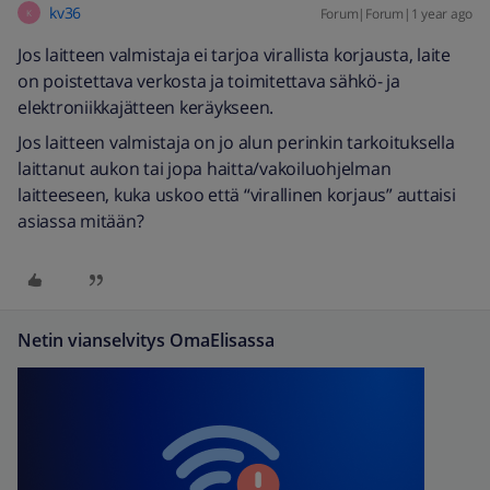
kv36
Forum|Forum|1 year ago
K
Jos laitteen valmistaja ei tarjoa virallista korjausta, laite
on poistettava verkosta ja toimitettava sähkö- ja
elektroniikkajätteen keräykseen.
Jos laitteen valmistaja on jo alun perinkin tarkoituksella
laittanut aukon tai jopa haitta/vakoiluohjelman
laitteeseen, kuka uskoo että “virallinen korjaus” auttaisi
asiassa mitään?
Netin vianselvitys OmaElisassa