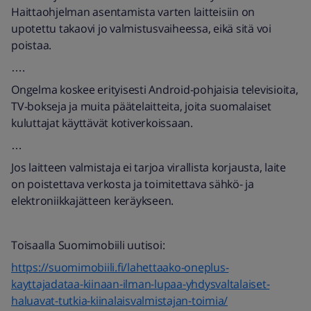
Haittaohjelman asentamista varten laitteisiin on
upotettu takaovi jo valmistusvaiheessa, eikä sitä voi
poistaa.
….
Ongelma koskee erityisesti Android-pohjaisia televisioita,
TV-bokseja ja muita päätelaitteita, joita suomalaiset
kuluttajat käyttävät kotiverkoissaan.
…
Jos laitteen valmistaja ei tarjoa virallista korjausta, laite
on poistettava verkosta ja toimitettava sähkö- ja
elektroniikkajätteen keräykseen.
Toisaalla Suomimobiili uutisoi:
https://suomimobiili.fi/lahettaako-oneplus-
kayttajadataa-kiinaan-ilman-lupaa-yhdysvaltalaiset-
haluavat-tutkia-kiinalaisvalmistajan-toimia/