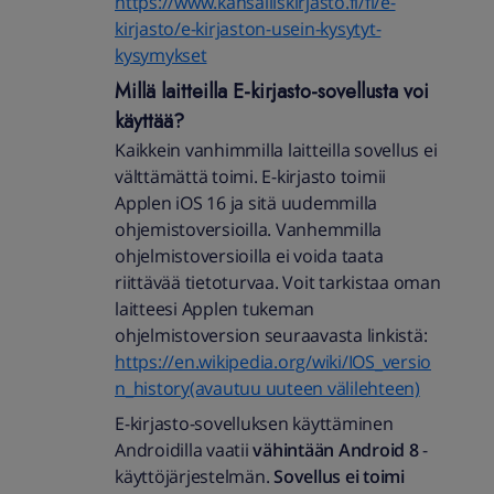
https://www.kansalliskirjasto.fi/fi/e-
kirjasto/e-kirjaston-usein-kysytyt-
kysymykset
Millä laitteilla E-kirjasto-sovellusta voi
käyttää?
Kaikkein vanhimmilla laitteilla sovellus ei
välttämättä toimi. E-kirjasto toimii
Applen iOS 16 ja sitä uudemmilla
ohjemistoversioilla. Vanhemmilla
ohjelmistoversioilla ei voida taata
riittävää tietoturvaa. Voit tarkistaa oman
laitteesi Applen tukeman
ohjelmistoversion seuraavasta linkistä:
https://en.wikipedia.org/wiki/IOS_versio
n_history(avautuu uuteen välilehteen)
E-kirjasto-sovelluksen käyttäminen
Androidilla vaatii
vähintään Android 8
-
käyttöjärjestelmän.
Sovellus ei toimi