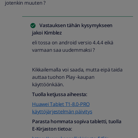
jotenkin muuten ?
Vastauksen tähän kysymykseen
jakoi
Kimblez
eli tossa on android versio 4.4.4 eikä
varmaan saa uudemmaksi ?
Kikkailemalla voi saada, mutta eipä taida
auttaa tuohon Play -kaupan
käyttöönkään.
Tuolla ketjussa aiheesta:
Huawei Tablet T1-8.0-PRO
käyttöjärjestelmän päivitys
Parasta hommata sopiva tabletti, tuolla
E-Kirjaston tietoa: