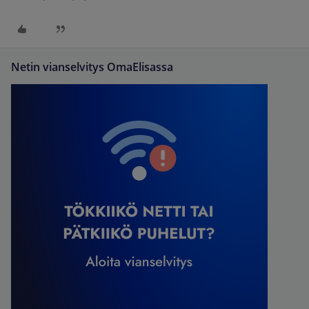
Netin vianselvitys OmaElisassa