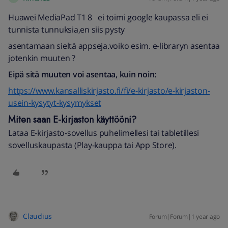
Huawei MediaPad T1 8 ei toimi google kaupassa eli ei
tunnista tunnuksia,en siis pysty
asentamaan sieltä appseja.voiko esim. e-libraryn asentaa
jotenkin muuten ?
Eipä sitä muuten voi asentaa, kuin noin:
https://www.kansalliskirjasto.fi/fi/e-kirjasto/e-kirjaston-
usein-kysytyt-kysymykset
Miten saan E-kirjaston käyttööni?
Lataa E-kirjasto-sovellus puhelimellesi tai tabletillesi
sovelluskaupasta (Play-kauppa tai App Store).
Claudius
Forum|Forum|1 year ago