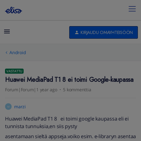
KIRJAUDU OMAYHTEISÖÖN
Android
VASTATTU
Huawei MediaPad T1 8 ei toimi Google-kaupassa
Forum|Forum|1 year ago
5 kommenttia
marzi
M
Huawei MediaPad T1 8 ei toimi google kaupassa eli ei
tunnista tunnuksia,en siis pysty
asentamaan sieltä appseja.voiko esim. e-libraryn asentaa