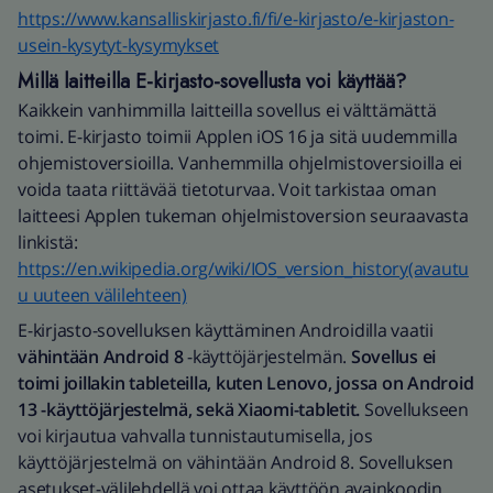
https://www.kansalliskirjasto.fi/fi/e-kirjasto/e-kirjaston-
usein-kysytyt-kysymykset
Millä laitteilla E-kirjasto-sovellusta voi käyttää?
Kaikkein vanhimmilla laitteilla sovellus ei välttämättä
toimi. E-kirjasto toimii Applen iOS 16 ja sitä uudemmilla
ohjemistoversioilla. Vanhemmilla ohjelmistoversioilla ei
voida taata riittävää tietoturvaa. Voit tarkistaa oman
laitteesi Applen tukeman ohjelmistoversion seuraavasta
linkistä:
https://en.wikipedia.org/wiki/IOS_version_history(avautu
u uuteen välilehteen)
E-kirjasto-sovelluksen käyttäminen Androidilla vaatii
vähintään Android 8
-käyttöjärjestelmän.
Sovellus ei
toimi joillakin tableteilla, kuten Lenovo, jossa on Android
13 -käyttöjärjestelmä, sekä Xiaomi-tabletit.
Sovellukseen
voi kirjautua vahvalla tunnistautumisella, jos
käyttöjärjestelmä on vähintään Android 8. Sovelluksen
asetukset-välilehdellä voi ottaa käyttöön avainkoodin,