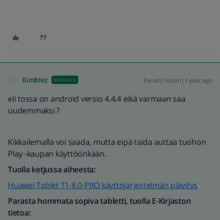
Kimblez
Forum|Forum|1 year ago
VASTAUS
K
eli tossa on android versio 4.4.4 eikä varmaan saa
uudemmaksi ?
Kikkailemalla voi saada, mutta eipä taida auttaa tuohon
Play -kaupan käyttöönkään.
Tuolla ketjussa aiheesta:
Huawei Tablet T1-8.0-PRO käyttöjärjestelmän päivitys
Parasta hommata sopiva tabletti, tuolla E-Kirjaston
tietoa: