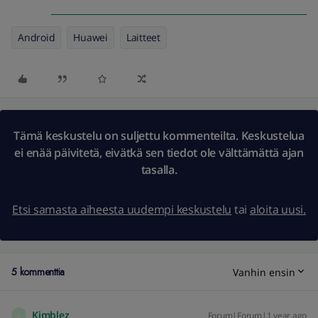
Android
Huawei
Laitteet
Tämä keskustelu on suljettu kommenteilta. Keskustelua
ei enää päivitetä, eivätkä sen tiedot ole välttämättä ajan
tasalla.
Etsi samasta aiheesta uudempi keskustelu
tai
aloita uusi.
5 kommenttia
Vanhin ensin
Kimblez
Forum|Forum|1 year ago
K