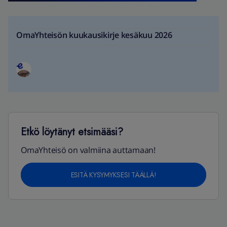
OmaYhteisön kuukausikirje kesäkuu 2026
Etkö löytänyt etsimääsi?
OmaYhteisö on valmiina auttamaan!
ESITÄ KYSYMYKSESI TÄÄLLÄ!