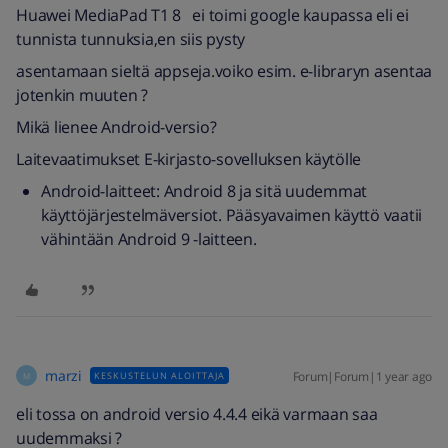
Huawei MediaPad T1 8 ei toimi google kaupassa eli ei
tunnista tunnuksia,en siis pysty
asentamaan sieltä appseja.voiko esim. e-libraryn asentaa
jotenkin muuten ?
Mikä lienee Android-versio?
Laitevaatimukset E-kirjasto-sovelluksen käytölle
Android-laitteet: Android 8 ja sitä uudemmat
käyttöjärjestelmäversiot. Pääsyavaimen käyttö vaatii
vähintään Android 9 -laitteen.
marzi
Forum|Forum|1 year ago
KESKUSTELUN ALOITTAJA
M
eli tossa on android versio 4.4.4 eikä varmaan saa
uudemmaksi ?