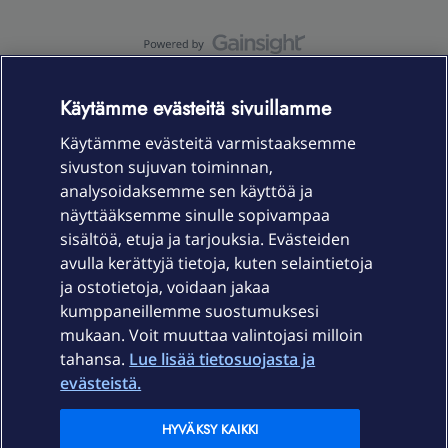
OmaYhteisö-käyttöehdot
Accessibility statement
Käytämme evästeitä sivuillamme
Käytämme evästeitä varmistaaksemme
sivuston sujuvan toiminnan,
Laitteet & liittymät
analysoidaksemme sen käyttöä ja
näyttääksemme sinulle sopivampaa
sisältöä, etuja ja tarjouksia. Evästeiden
Palvelut
avulla kerättyjä tietoja, kuten selaintietoja
ja ostotietoja, voidaan jakaa
Tuki
kumppaneillemme suostumuksesi
mukaan. Voit muuttaa valintojasi milloin
tahansa.
Lue lisää tietosuojasta ja
Ajankohtaista
evästeistä.
Elisa Oyj
HYVÄKSY KAIKKI