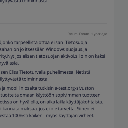
ilyttyvästä toiminnasta.
Forum|Forum|1 year ago
ö,onko tarpeellista ottaa elisan Tietosuoja
ahan on jo itsessään Windows suojaus.ja
.Nyt jos elisan tietosuojan aktivoi,silloin on kaksi
yvä asia.
 sen Elisa Tietoturvalla puhelimessa. Netistä
ilyttyvästä toiminnasta.
a mobiilin osalta tutkisin a-test.org-sivuston
an tuotteita omaan käyttöön sopivimman tuotteen
tissa on hyvä olla, on aika lailla käyttäjäkohtaista.
 kannata maksaa, jos ei ole tarvetta. Siihen ei
estää 100%sti kaiken - myös käyttäjän virheet.