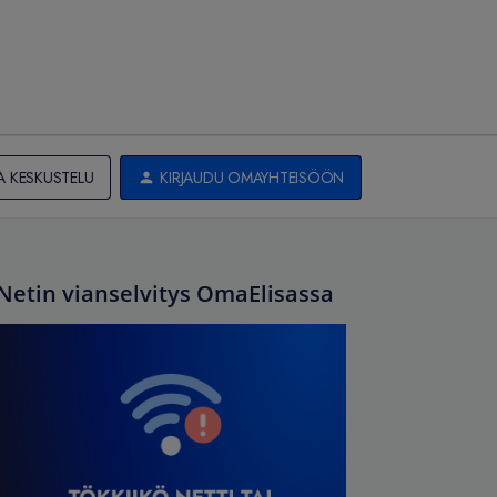
A KESKUSTELU
KIRJAUDU OMAYHTEISÖÖN
Netin vianselvitys OmaElisassa