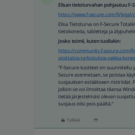
Elisan tietoturvahan pohjautuu F-Se
https://www.f-secure.com/fi/legal/p
Elisa Tietoturva on F-Secure Totali
tietokoneita, tabletteja ja älypuheli
Josko toimii, kuten tuollakin:
https://community.f-secure.com/fi
ajoittaisia-tarkistuksia-vaikka-kon
“F-Secure-tuotteet on suunniteltu 
Secure asennetaan, se poistaa käyt
suojauksen estääkseen ristiriidat.
jolloin se voi ilmoittaa tilansa Wi
tietää järjestelmäsi olevan suojatt
suojaus olisi pois päältä.”
Tykkää