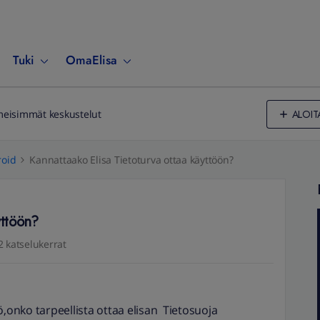
Tuki
OmaElisa
ALOIT
meisimmät keskustelut
oid
Kannattaako Elisa Tietoturva ottaa käyttöön?
yttöön?
2 katselukerrat
ö,onko tarpeellista ottaa elisan Tietosuoja