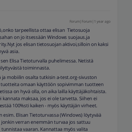
Forum|Forum|1 year ago
ö,onko tarpeellista ottaa elisan Tietosuoja
ahan on jo itsessään Windows suojaus.ja
.Nyt jos elisan tietosuojan aktivoi,silloin on kaksi
yvä asia.
 sen Elisa Tietoturvalla puhelimessa. Netistä
ilyttyvästä toiminnasta.
a mobiilin osalta tutkisin a-test.org-sivuston
an tuotteita omaan käyttöön sopivimman tuotteen
tissa on hyvä olla, on aika lailla käyttäjäkohtaista.
 kannata maksaa, jos ei ole tarvetta. Siihen ei
estää 100%sti kaiken - myös käyttäjän virheet.
n esim. Elisan Tietoturvassa (Windows) löytyvää
aa jonkin verran enemmän turvaa jos sattuu
n tunnistaa vaaran. Kannattaa myös valita