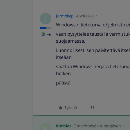
jarmokap
Älyniekka
J
Windowsin tietoturva ohjelmisto ei
vaan pysyttelee taustalla varmistuks
+6
suojaamassa.
Luonnollisesti sen päivitettävä its
itseään
saattaa Windows herjata tietotur
hetken
päästä.
Tykkää
Kimblez
OmaYhteisön luottojäsen
K