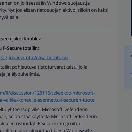
ahan on jo itsessään Windows suojaus.ja
.Nyt jos elisan tietosuojan aktivoi,silloin on kaksi
yvä asia.
seen jakoi
Kimblez
 F-Secure totaliin:
al/privacy/total/elisa-tietoturva
taliin pohjautuva tietoturvaratkaisu, jolla
eja ja älypuhelimia.
m/fi/discussion/128116/tekeekoe-microsoft-
sia-vaikka-koneelle-asennettu-f-securen-tuote
eltu yhteensopiviksi Microsoft Defenderin
an, se poistaa käytöstä Microsoft Defenderin
kseen ristiriidat. F-Secure integroituu
olloin se voi ilmoittaa tilansa Windowsille.