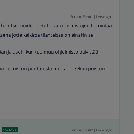
Forum|Forum|1 year ago
 häiritse muiden tietoturva-ohjelmistojen toimintaa
ena jotta kaikissa tilanteissa on ainakin se
eään ja usein kun tuo muu ohjelmisto päivittää
vaohjelmiston puutteesta mutta ongelma poistuu
Forum|Forum|1 year ago
VASTAUS