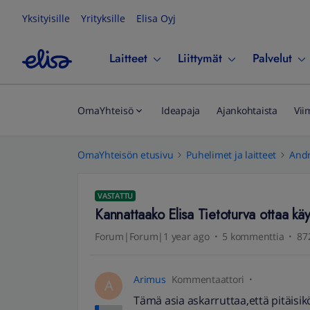
Yksityisille
Yrityksille
Elisa Oyj
Laitteet
Liittymät
Palvelut
OmaYhteisö
Ideapaja
Ajankohtaista
Vii
OmaYhteisön etusivu
Puhelimet ja laitteet
Andr
VASTATTU
Kannattaako Elisa Tietoturva ottaa kä
Forum|Forum|1 year ago
5 kommenttia
87
Arimus
Kommentaattori
A
Tämä asia askarruttaa,että pitäisik