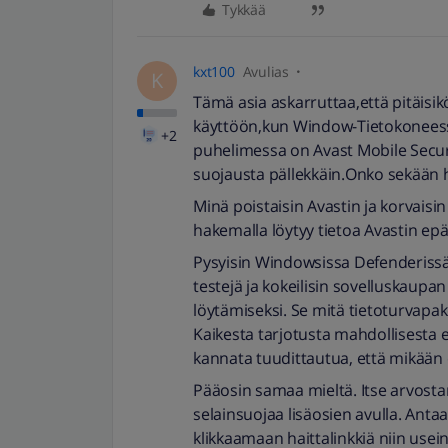
Tykkää
kxt100
Avulias
K
Tämä asia askarruttaa,että pitäisik
käyttöön,kun Window-Tietokoneess
+2
puhelimessa on Avast Mobile Security
suojausta pällekkäin.Onko sekään h
Minä poistaisin Avastin ja korvaisin
hakemalla löytyy tietoa Avastin epä
Pysyisin Windowsissa Defenderissä j
testejä ja kokeilisin sovelluskaup
löytämiseksi. Se mitä tietoturvapake
Kaikesta tarjotusta mahdollisesta ei
kannata tuudittautua, että mikään 
Pääosin samaa mieltä. Itse arvosta
selainsuojaa lisäosien avulla. Ant
klikkaamaan haittalinkkiä niin usei