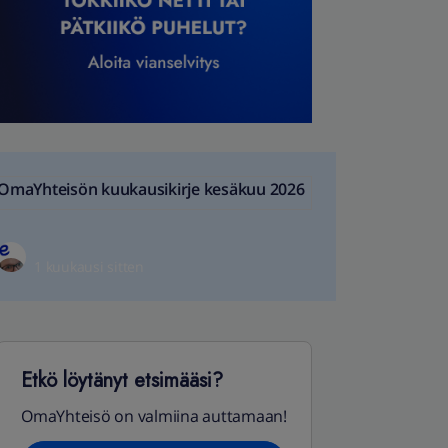
OmaYhteisön kuukausikirje kesäkuu 2026
1 kuukausi sitten
Etkö löytänyt etsimääsi?
OmaYhteisö on valmiina auttamaan!