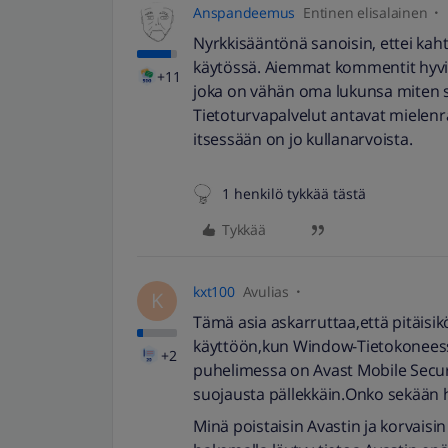
Anspandeemus
Entinen elisalainen
Nyrkkisääntönä sanoisin, ettei kahta
käytössä. Aiemmat kommentit hyvin
+11
joka on vähän oma lukunsa miten s
Tietoturvapalvelut antavat mielenr
itsessään on jo kullanarvoista.
1 henkilö tykkää tästä
Tykkää
kxt100
Avulias
K
Tämä asia askarruttaa,että pitäisik
käyttöön,kun Window-Tietokoneess
+2
puhelimessa on Avast Mobile Security
suojausta pällekkäin.Onko sekään h
Minä poistaisin Avastin ja korvaisin