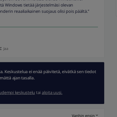
tä Windows tietää järjestelmäsi olevan
nderin reaaliaikainen suojaus olisi pois päältä.”
Jaa
 Keskustelua ei enää päivitetä, eivätkä sen tiedot
ämättä ajan tasalla.
uudempi keskustelu
tai
aloita uusi.
Vanhin ensin