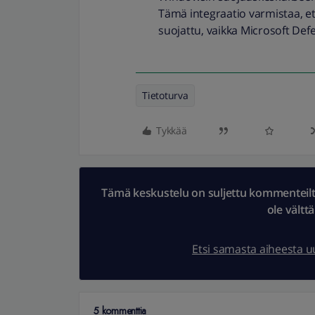
Tämä integraatio varmistaa, et
suojattu, vaikka Microsoft Defe
Tietoturva
Tykkää
Tämä keskustelu on suljettu kommenteilta.
ole vältt
Etsi samasta aiheesta 
5 kommenttia