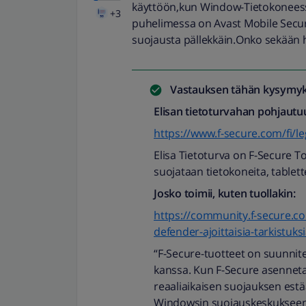
käyttöön,kun Window-Tietokoneess
+3
puhelimessa on Avast Mobile Security
suojausta pällekkäin.Onko sekään h
Vastauksen tähän kysymyk
Elisan tietoturvahan pohjautuu
https://www.f-secure.com/fi/leg
Elisa Tietoturva on F-Secure To
suojataan tietokoneita, tablett
Josko toimii, kuten tuollakin:
https://community.f-secure.co
defender-ajoittaisia-tarkistuk
“F-Secure-tuotteet on suunnit
kanssa. Kun F-Secure asenneta
reaaliaikaisen suojauksen estää
Windowsin suojauskeskukseen, j