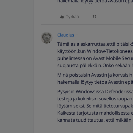
hakemalla löytyy tietoa Avastin epä
Tykkää
Claudius
Tämä asia askarruttaa,että pitäisik
käyttöön,kun Window-Tietokoneess
puhelimessa on Avast Mobile Security
suojausta pällekkäin.Onko sekään h
Minä poistaisin Avastin ja korvaisin
hakemalla löytyy tietoa Avastin epä
Pysyisin Windowsissa Defenderissä j
testejä ja kokeilisin sovelluskaup
löytämiseksi. Se mitä tietoturvapake
Kaikesta tarjotusta mahdollisesta ei
kannata tuudittautua, että mikään 