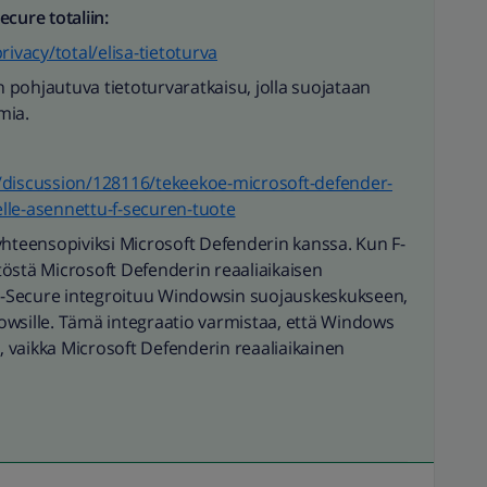
cure totaliin:
rivacy/total/elisa-tietoturva
in pohjautuva tietoturvaratkaisu, jolla suojataan
mia.
/discussion/128116/tekeekoe-microsoft-defender-
eelle-asennettu-f-securen-tuote
yhteensopiviksi Microsoft Defenderin kanssa. Kun F-
östä Microsoft Defenderin reaaliaikaisen
 F-Secure integroituu Windowsin suojauskeskukseen,
ndowsille. Tämä integraatio varmistaa, että Windows
u, vaikka Microsoft Defenderin reaaliaikainen