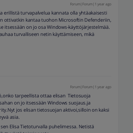
Forum|Forum|1 year ago
 erillistä turvapalvelua kannata olla yhtäakaisesti
 ottivatkin kantaa tuohon Microsoftin Defenderiin,
e itsessään on jo osa Windows-käyttöjärjestelmää.
auhaa turvalliseen netin käyttämiseen, mikä
Forum|Forum|1 year ago
ö,onko tarpeellista ottaa elisan Tietosuoja
ahan on jo itsessään Windows suojaus.ja
.Nyt jos elisan tietosuojan aktivoi,silloin on kaksi
yvä asia.
 sen Elisa Tietoturvalla puhelimessa. Netistä