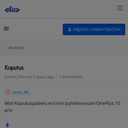
KIRJAUDU OMAYHTEISÖÖN
Android
Koputus
Forum|Forum|3 years ago
1 kommentti
Jesse_89_
J
Moi! Koputuspalvelu ei toimi puhelimessani OnePlus 10
pro