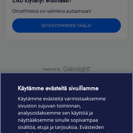
Etkö löytänyt etsimääsi?
OmaYhteisö on valmiina auttamaan!
ESITÄ KYSYMYKSESI TÄÄLLÄ!
OmaYhteisö-käyttöehdot
Accessibility statement
Käytämme evästeitä sivuillamme
Käytämme evästeitä varmistaaksemme
sivuston sujuvan toiminnan,
Laitteet & liittymät
analysoidaksemme sen käyttöä ja
näyttääksemme sinulle sopivampaa
sisältöä, etuja ja tarjouksia. Evästeiden
Palvelut