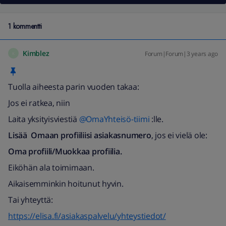
1 kommentti
Kimblez
Forum|Forum|3 years ago
K
Tuolla aiheesta parin vuoden takaa:
Jos ei ratkea, niin
Laita yksityisviestiä
@OmaYhteisö-tiimi
:lle.
Lisää Omaan profiiliisi asiakasnumero
, jos ei vielä ole:
Oma profiili/Muokkaa profiilia.
Eiköhän ala toimimaan.
Aikaisemminkin hoitunut hyvin.
Tai yhteyttä:
https://elisa.fi/asiakaspalvelu/yhteystiedot/