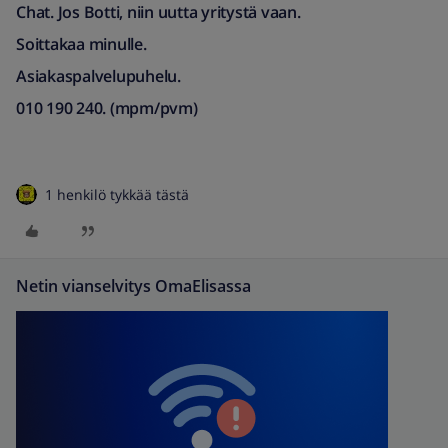
Chat. Jos Botti, niin uutta yritystä vaan.
Soittakaa minulle.
Asiakaspalvelupuhelu.
010 190 240. (mpm/pvm)​
1 henkilö tykkää tästä
Netin vianselvitys OmaElisassa