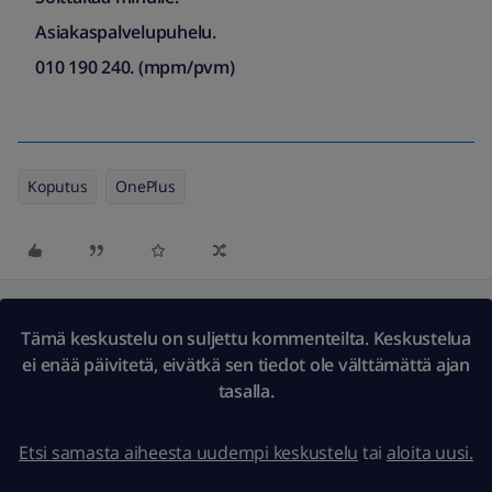
Asiakaspalvelupuhelu.
010 190 240. (mpm/pvm)​
Koputus
OnePlus
Tämä keskustelu on suljettu kommenteilta. Keskustelua
ei enää päivitetä, eivätkä sen tiedot ole välttämättä ajan
tasalla.
Etsi samasta aiheesta uudempi keskustelu
tai
aloita uusi.