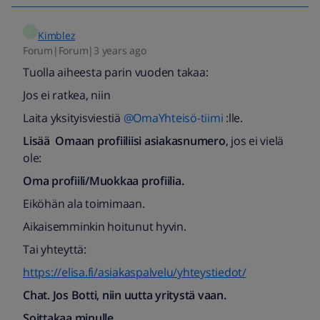
K
Kimblez
Forum|Forum|3 years ago
Tuolla aiheesta parin vuoden takaa:
Jos ei ratkea, niin
Laita yksityisviestiä
@OmaYhteisö-tiimi
:lle.
Lisää Omaan profiiliisi asiakasnumero
, jos ei vielä
ole:
Oma profiili/Muokkaa profiilia.
Eiköhän ala toimimaan.
Aikaisemminkin hoitunut hyvin.
Tai yhteyttä:
https://elisa.fi/asiakaspalvelu/yhteystiedot/
Chat. Jos Botti, niin uutta yritystä vaan.
Soittakaa minulle.