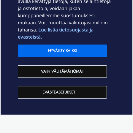
avulla kerättyjä tietoja, kuten selaintietoja
ja ostotietoja, voidaan jakaa
Tuki
kumppaneillemme suostumuksesi
mukaan. Voit muuttaa valintojasi milloin
tahansa.
Lue lisää tietosuojasta ja
Ajankohtaista
evästeistä.
Elisa Oyj
HYVÄKSY KAIKKI
In English
VAIN VÄLTTÄMÄTTÖMÄT
På Svenska
EVÄSTEASETUKSET
Sopimusehdot
Tietosuoja
Saavutettavuus
Evästeasetukset
Tekijänoikeudet © 2026 Elisa Oyj.