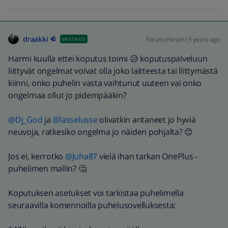
draakki
Forum|Forum|3 years ago
VASTAUS
Harmi kuulla ettei koputus toimi 😥 koputuspalveluun
liittyvät ongelmat voivat olla joko laitteesta tai liittymästä
kiinni, onko puhelin vasta vaihtunut uuteen vai onko
ongelmaa ollut jo pidempääkin?
@Dj_God
ja
@lasselusse
olivatkin antaneet jo hyviä
neuvoja, ratkesiko ongelma jo näiden pohjalta? 😊
Jos ei, kerrotko
@Juha87
vielä ihan tarkan OnePlus -
puhelimen mallin? 🤔
Koputuksen asetukset voi tarkistaa puhelimella
seuraavilla komennoilla puhelusovelluksesta: