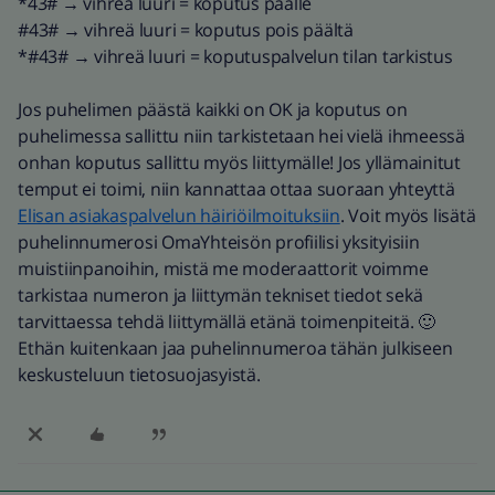
*43#
→
vihreä luuri = koputus päälle
#43#
→
vihreä luuri = koputus pois päältä
*#43#
→
vihreä luuri = koputuspalvelun tilan tarkistus
Jos puhelimen päästä kaikki on OK ja koputus on
puhelimessa sallittu niin tarkistetaan hei vielä ihmeessä
onhan koputus sallittu myös liittymälle! Jos yllämainitut
temput ei toimi, niin kannattaa ottaa suoraan yhteyttä
Elisan asiakaspalvelun häiriöilmoituksiin
. Voit myös lisätä
puhelinnumerosi OmaYhteisön profiilisi yksityisiin
muistiinpanoihin, mistä me moderaattorit voimme
tarkistaa numeron ja liittymän tekniset tiedot sekä
tarvittaessa tehdä liittymällä etänä toimenpiteitä. 🙂
Ethän kuitenkaan jaa puhelinnumeroa tähän julkiseen
keskusteluun tietosuojasyistä.