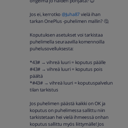
ongelma jo näiden pohjalta? 😊
Jos ei, kerrotko
@Juha87
vielä ihan
tarkan OnePlus -puhelimen mallin? 🤔
Koputuksen asetukset voi tarkistaa
puhelimella seuraavilla komennoilla
puhelusovelluksesta:
*43#
→
vihreä luuri = koputus päälle
#43#
→
vihreä luuri = koputus pois
päältä
*#43#
→
vihreä luuri = koputuspalvelun
tilan tarkistus
Jos puhelimen päästä kaikki on OK ja
koputus on puhelimessa sallittu niin
tarkistetaan hei vielä ihmeessä onhan
koputus sallittu myös liittymälle! Jos