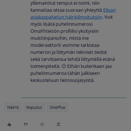
yllämainitut temput ei toimi, niin
kannattaa ottaa suoraan yhteyttä
Elisan
asiakaspalvelun häiriöilmoituksiin
. Voit
myös lisätä puhelinnumerosi
OmaYhteisön profiilisi yksityisiin
muistiinpanoihin, mistä me
moderaattorit voimme tarkistaa
numeron ja liittymän tekniset tiedot
sekä tarvittaessa tehdä liittymällä etänä
toimenpiteitä. 🙂 Ethän kuitenkaan jaa
puhelinnumeroa tähän julkiseen
keskusteluun tietosuojasyistä.
Häiriö
Koputus
OnePlus