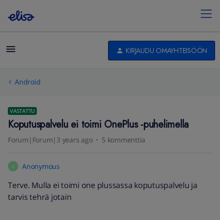
KIRJAUDU OMAYHTEISÖÖN
Android
VASTATTU
Koputuspalvelu ei toimi OnePlus -puhelimella
Forum|Forum|3 years ago
5 kommenttia
Anonymous
A
Terve. Mulla ei toimi one plussassa koputuspalvelu ja
tarvis tehrä jotain