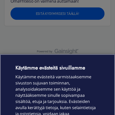
OmaYhteisö on valmiina auttamaan!
ESITÄ KYSYMYKSESI TÄÄLLÄ!
OmaYhteisö-käyttöehdot
Accessibility statement
Käytämme evästeitä sivuillamme
Käytämme evästeitä varmistaaksemme
sivuston sujuvan toiminnan,
Laitteet & liittymät
analysoidaksemme sen käyttöä ja
näyttääksemme sinulle sopivampaa
sisältöä, etuja ja tarjouksia. Evästeiden
Palvelut
avulla kerättyjä tietoja, kuten selaintietoja
ja ostotietoja, voidaan jakaa