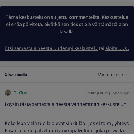
Tämä keskustelu on suljettu kommenteilta. Keskustelua
ei enää päivitetä, eivätkä sen tiedot ole välttämättä ajan
tasalla.
Etsi samasta aiheesta uudempi keskustelu
tai
aloita uusi.
5 kommenttia
Vanhin ensin
Dj_God
Forum|Forum|3 years ago
Löysin tästä samasta aiheesta vanhemman keskustelun:
Kokeilepa vielä tuolla olevat vinkit läpi. Jos ei toimi, yhteys
Elisan asiakaspalveluun tai vikapalveluun, joka päivystää