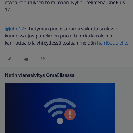
etänä koputuksen toimimaan. Nyt puhelimena OnePlus
12.
@Juho123
Liittymän puolella kaikki vaikuttaisi olevan
kunnossa. Jos puhelimen puolella on kaikki ok, niin
kannattaa olla yhteydessä tosiaan meidän
häiriöpuolelle.
Netin vianselvitys OmaElisassa