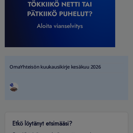
OmaYhteisön kuukausikirje kesäkuu 2026
Etkö löytänyt etsimääsi?