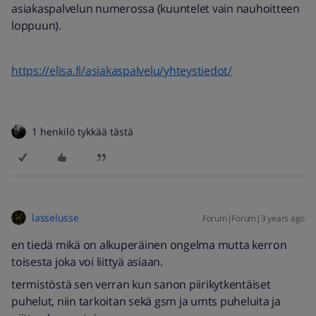
asiakaspalvelun numerossa (kuuntelet vain nauhoitteen
loppuun).
https://elisa.fi/asiakaspalvelu/yhteystiedot/
1 henkilö tykkää tästä
lasselusse
Forum|Forum|3 years ago
en tiedä mikä on alkuperäinen ongelma mutta kerron
toisesta joka voi liittyä asiaan.
termistöstä sen verran kun sanon piirikytkentäiset
puhelut, niin tarkoitan sekä gsm ja umts puheluita ja