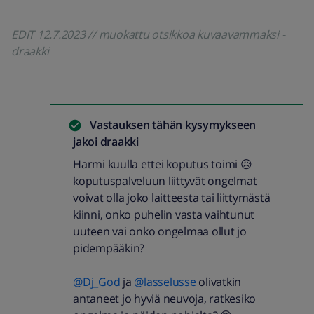
EDIT 12.7.2023 // muokattu otsikkoa kuvaavammaksi -
draakki
Vastauksen tähän kysymykseen
jakoi
draakki
Harmi kuulla ettei koputus toimi 😥
koputuspalveluun liittyvät ongelmat
voivat olla joko laitteesta tai liittymästä
kiinni, onko puhelin vasta vaihtunut
uuteen vai onko ongelmaa ollut jo
pidempääkin?
@Dj_God
ja
@lasselusse
olivatkin
antaneet jo hyviä neuvoja, ratkesiko