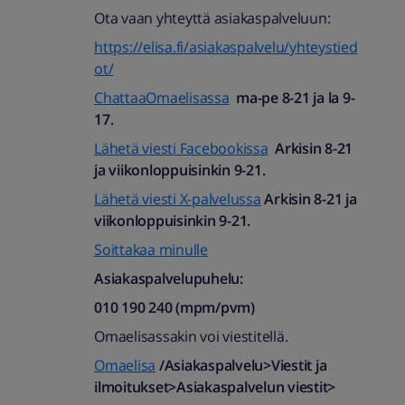
meillä vastaan ja vahvistettu.
Lisäksi
Ota vaan yhteyttä asiakaspalveluun:
saat tiedon, miten voit helposti seurata
tilauksesi etenemistä sekä milloin
https://elisa.fi/asiakaspalvelu/yhteystied
lähetyksesi on noudettavissa.”
ot/
ChattaaOmaelisassa
ma-pe 8-21 ja la 9-
17.
Lähetä viesti Facebookissa
Arkisin 8-21
ja viikonloppuisinkin 9-21.
Lähetä viesti X-palvelussa
Arkisin 8-21 ja
viikonloppuisinkin 9-21.
Soittakaa minulle
Asiakaspalvelupuhelu:
010 190 240 (mpm/pvm)​
Omaelisassakin voi viestitellä.
Omaelisa
/Asiakaspalvelu>Viestit ja
ilmoitukset>Asiakaspalvelun viestit>