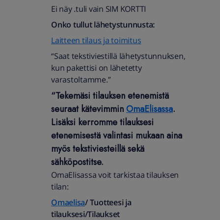
Ei näy .tuli vain SIM KORTTI
Onko tullut lähetystunnusta:
Laitteen tilaus ja toimitus
“Saat tekstiviestillä lähetystunnuksen,
kun pakettisi on lähetetty
varastoltamme.”
“Tekemäsi tilauksen etenemistä
seuraat kätevimmin
OmaElisassa
.
Lisäksi kerromme tilauksesi
etenemisestä valintasi mukaan aina
myös tekstiviesteillä sekä
sähköpostitse.
Tilauksen tekemisen jälkeen pidämme
OmaElisassa voit tarkistaa tilauksen
sinut ajan tasalla toimituksen
tilan:
saapumisesta. Toimitustavasta riippuen
Omaelisa
/ Tuotteesi ja
kerromme, kun tilauksesi on otettu
tilauksesi/Tilaukset