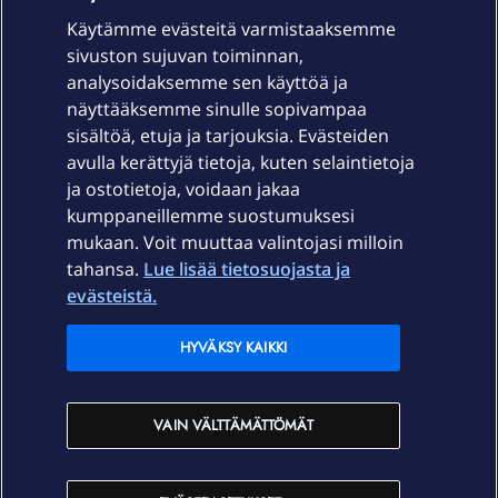
Käytämme evästeitä varmistaaksemme
sivuston sujuvan toiminnan,
Laitteet & liittymät
analysoidaksemme sen käyttöä ja
näyttääksemme sinulle sopivampaa
sisältöä, etuja ja tarjouksia. Evästeiden
Palvelut
avulla kerättyjä tietoja, kuten selaintietoja
ja ostotietoja, voidaan jakaa
Tuki
kumppaneillemme suostumuksesi
mukaan. Voit muuttaa valintojasi milloin
tahansa.
Lue lisää tietosuojasta ja
Ajankohtaista
evästeistä.
Elisa Oyj
HYVÄKSY KAIKKI
In English
VAIN VÄLTTÄMÄTTÖMÄT
På Svenska