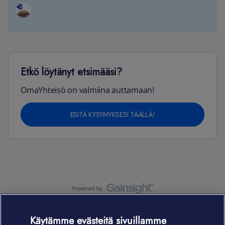
Etkö löytänyt etsimääsi?
OmaYhteisö on valmiina auttamaan!
ESITÄ KYSYMYKSESI TÄÄLLÄ!
OmaYhteisö-käyttöehdot
Accessibility statement
Käytämme evästeitä sivuillamme