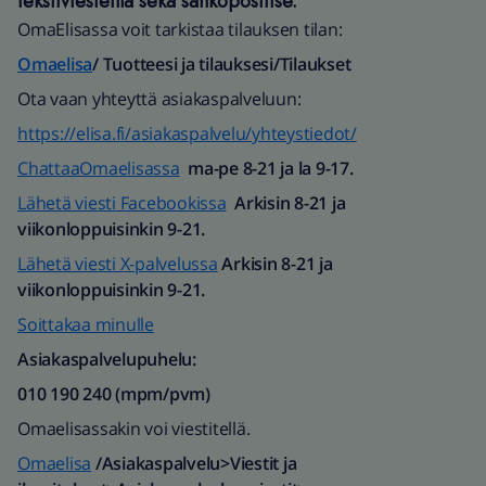
tekstiviesteillä sekä sähköpostitse.
Tilauksen tekemisen jälkeen pidämme sinut ajan tasalla
OmaElisassa voit tarkistaa tilauksen tilan:
toimituksen saapumisesta. Toimitustavasta riippuen
Omaelisa
/ Tuotteesi ja tilauksesi/Tilaukset
kerromme, kun tilauksesi on otettu meillä vastaan ja
Ota vaan yhteyttä asiakaspalveluun:
vahvistettu.
Lisäksi saat tiedon, miten voit helposti
seurata tilauksesi etenemistä sekä milloin lähetyksesi on
https://elisa.fi/asiakaspalvelu/yhteystiedot/
noudettavissa.”
ChattaaOmaelisassa
ma-pe 8-21 ja la 9-17.
Lähetä viesti Facebookissa
Arkisin 8-21 ja
viikonloppuisinkin 9-21.
Lähetä viesti X-palvelussa
Arkisin 8-21 ja
viikonloppuisinkin 9-21.
Soittakaa minulle
Asiakaspalvelupuhelu:
010 190 240 (mpm/pvm)​
Omaelisassakin voi viestitellä.
Omaelisa
/Asiakaspalvelu>Viestit ja