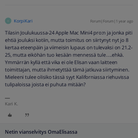
KorpiKari
Forum|Forum|1 year ago
K
Tilasin Joulukuussa-24 Apple Mac Mini4 pro:n ja jonka piti
ehtiä jouluksi kotiin, mutta toimitus on siirtynyt nyt jo 8
kertaa eteenpäin ja viimeisin lupaus on tulevaksi on 21.2-
25, mutta eiköhän tuo kesään mennessä tule….ehkä.
Ymmärrän kyllä että vika ei ole Elisan vaan laitteen
toimittajan, mutta ihmetyttää tämä jatkuva siirtyminen.
Mieleeni tulee olisiko tässä syyt Kaliforniassa riehuvissa
tulipaloissa joista ei puhuta mitään?
Kari K.
Netin vianselvitys OmaElisassa