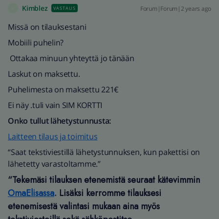
Kimblez
Forum|Forum|2 years ago
VASTAUS
K
Missä on tilauksestani
Mobiili puhelin?
Ottakaa minuun yhteyttä jo tänään
Laskut on maksettu.
Puhelimesta on maksettu 221€
Ei näy .tuli vain SIM KORTTI
Onko tullut lähetystunnusta:
Laitteen tilaus ja toimitus
“Saat tekstiviestillä lähetystunnuksen, kun pakettisi on
lähetetty varastoltamme.”
“Tekemäsi tilauksen etenemistä seuraat kätevimmin
OmaElisassa
.
Lisäksi kerromme tilauksesi
etenemisestä valintasi mukaan aina myös