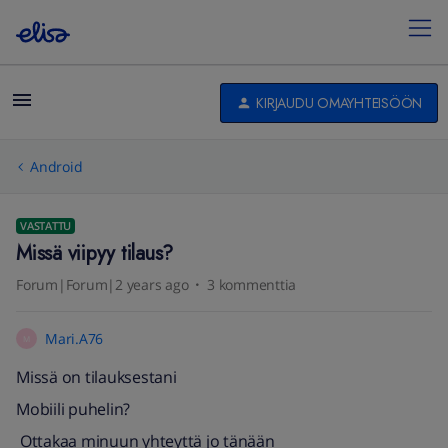
KIRJAUDU OMAYHTEISÖÖN
Android
VASTATTU
Missä viipyy tilaus?
Forum|Forum|2 years ago
3 kommenttia
Mari.A76
M
Missä on tilauksestani
Mobiili puhelin?
Ottakaa minuun yhteyttä jo tänään