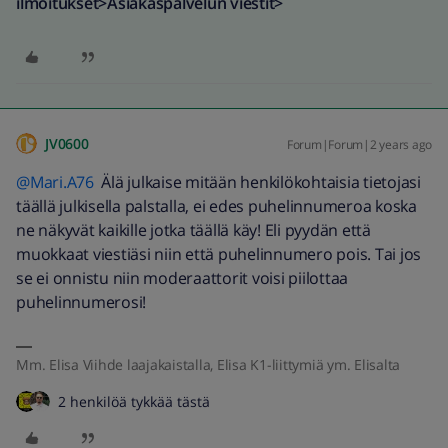
ilmoitukset>Asiakaspalvelun viestit>
JV0600
Forum|Forum|2 years ago
@Mari.A76
Älä julkaise mitään henkilökohtaisia tietojasi
täällä julkisella palstalla, ei edes puhelinnumeroa koska
ne näkyvät kaikille jotka täällä käy! Eli pyydän että
muokkaat viestiäsi niin että puhelinnumero pois. Tai jos
se ei onnistu niin moderaattorit voisi piilottaa
puhelinnumerosi!
Mm. Elisa Viihde laajakaistalla, Elisa K1-liittymiä ym. Elisalta
2 henkilöä tykkää tästä